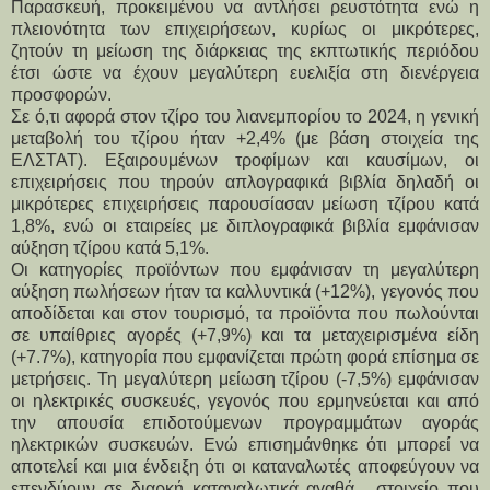
Παρασκευή, προκειμένου να αντλήσει ρευστότητα ενώ η 
πλειονότητα των επιχειρήσεων, κυρίως οι μικρότερες, 
ζητούν τη μείωση της διάρκειας της εκπτωτικής περιόδου 
έτσι ώστε να έχουν μεγαλύτερη ευελιξία στη διενέργεια 
προσφορών.
Σε ό,τι αφορά στον τζίρο του λιανεμπορίου το 2024, η γενική 
μεταβολή του τζίρου ήταν +2,4% (με βάση στοιχεία της 
ΕΛΣΤΑΤ). Εξαιρουμένων τροφίμων και καυσίμων, οι 
επιχειρήσεις που τηρούν απλογραφικά βιβλία δηλαδή οι 
μικρότερες επιχειρήσεις παρουσίασαν μείωση τζίρου κατά 
1,8%, ενώ οι εταιρείες με διπλογραφικά βιβλία εμφάνισαν 
αύξηση τζίρου κατά 5,1%.
Οι κατηγορίες προϊόντων που εμφάνισαν τη μεγαλύτερη 
αύξηση πωλήσεων ήταν τα καλλυντικά (+12%), γεγονός που 
αποδίδεται και στον τουρισμό, τα προϊόντα που πωλούνται 
σε υπαίθριες αγορές (+7,9%) και τα μεταχειρισμένα είδη 
(+7.7%), κατηγορία που εμφανίζεται πρώτη φορά επίσημα σε 
μετρήσεις. Τη μεγαλύτερη μείωση τζίρου (-7,5%) εμφάνισαν 
οι ηλεκτρικές συσκευές, γεγονός που ερμηνεύεται και από 
την απουσία επιδοτούμενων προγραμμάτων αγοράς 
ηλεκτρικών συσκευών. Ενώ επισημάνθηκε ότι μπορεί να 
αποτελεί και μια ένδειξη ότι οι καταναλωτές αποφεύγουν να 
επενδύουν σε διαρκή καταναλωτικά αγαθά,  στοιχείο που 