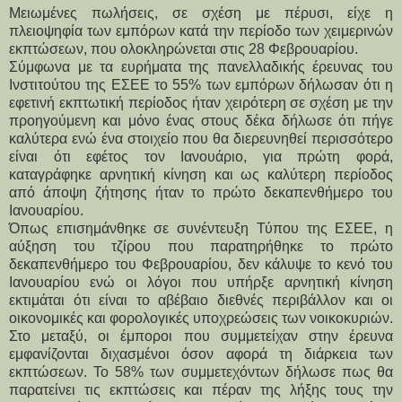
Μειωμένες πωλήσεις, σε σχέση με πέρυσι, είχε η
πλειοψηφία των εμπόρων κατά την περίοδο των χειμερινών
εκπτώσεων, που ολοκληρώνεται στις 28 Φεβρουαρίου.
Σύμφωνα με τα ευρήματα της πανελλαδικής έρευνας του 
Ινστιτούτου της ΕΣΕΕ το 55% των εμπόρων δήλωσαν ότι η 
εφετινή εκπτωτική περίοδος ήταν χειρότερη σε σχέση με την 
προηγούμενη και μόνο ένας στους δέκα δήλωσε ότι πήγε 
καλύτερα ενώ ένα στοιχείο που θα διερευνηθεί περισσότερο 
είναι ότι εφέτος τον Ιανουάριο, για πρώτη φορά, 
καταγράφηκε αρνητική κίνηση και ως καλύτερη περίοδος 
από άποψη ζήτησης ήταν το πρώτο δεκαπενθήμερο του 
Ιανουαρίου.
Όπως επισημάνθηκε σε συνέντευξη Τύπου της ΕΣΕΕ, η 
αύξηση του τζίρου που παρατηρήθηκε το πρώτο 
δεκαπενθήμερο του Φεβρουαρίου, δεν κάλυψε το κενό του 
Ιανουαρίου ενώ οι λόγοι που υπήρξε αρνητική κίνηση 
εκτιμάται ότι είναι το αβέβαιο διεθνές περιβάλλον και οι 
οικονομικές και φορολογικές υποχρεώσεις των νοικοκυριών.
Στο μεταξύ, οι έμποροι που συμμετείχαν στην έρευνα 
εμφανίζονται διχασμένοι όσον αφορά τη διάρκεια των 
εκπτώσεων. Το 58% των συμμετεχόντων δήλωσε πως θα 
παρατείνει τις εκπτώσεις και πέραν της λήξης τους την 