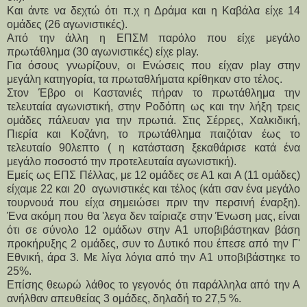
Και άντε να δεχτώ ότι π.χ η Δράμα και η Καβάλα είχε 14 
ομάδες (26 αγωνιστικές).
Από την άλλη η ΕΠΣΜ παρόλο που είχε μεγάλο 
πρωτάθλημα (30 αγωνιστικές) είχε play. 
Για όσους γνωρίζουν, οι Ενώσεις που είχαν play στην 
μεγάλη κατηγορία, τα πρωταθλήματα κρίθηκαν στο τέλος.
Στον Έβρο οι Καστανιές πήραν το πρωτάθλημα την 
τελευταία αγωνιστική, στην Ροδόπη ως και την λήξη τρεις 
ομάδες πάλευαν για την πρωτιά. Στις Σέρρες, Χαλκιδική, 
Πιερία και Κοζάνη, το πρωτάθλημα παιζόταν έως το 
τελευταίο 90λεπτο ( η κατάσταση ξεκαθάρισε κατά ένα 
μεγάλο ποσοστό την προτελευταία αγωνιστική).
Εμείς ως ΕΠΣ Πέλλας, με 12 ομάδες σε Α1 και Α (11 ομάδες) 
είχαμε 22 και 20  αγωνιστικές και τέλος (κάτι σαν ένα μεγάλο 
τουρνουά που είχα σημειώσει πριν την περσινή έναρξη). 
Ένα ακόμη που θα 'λεγα δεν ταίριαζε στην Ένωση μας, είναι 
ότι σε σύνολο 12 ομάδων στην Α1 υποβιβάστηκαν βάση 
προκήρυξης 2 ομάδες, συν το Δυτικό που έπεσε από την Γ' 
Εθνική, άρα 3. Με λίγα λόγια από την Α1 υποβιβάστηκε το 
25%.
Επίσης θεωρώ λάθος το γεγονός ότι παράλληλα από την Α 
ανήλθαν απευθείας 3 ομάδες, δηλαδή το 27,5 %.