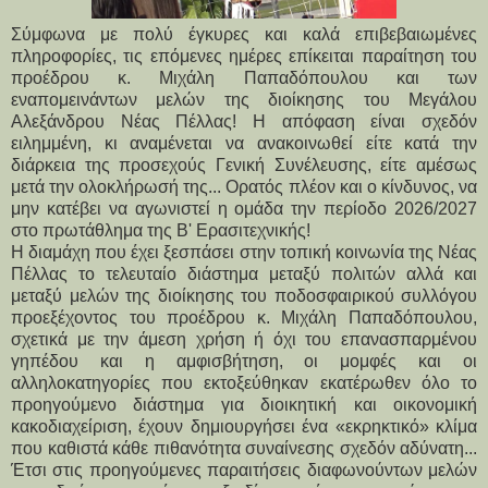
Σύμφωνα με πολύ έγκυρες και καλά επιβεβαιωμένες 
πληροφορίες, τις επόμενες ημέρες επίκειται παραίτηση του 
προέδρου κ. Μιχάλη Παπαδόπουλου και των 
εναπομεινάντων μελών της διοίκησης του Μεγάλου 
Αλεξάνδρου Νέας Πέλλας! Η απόφαση είναι σχεδόν 
ειλημμένη, κι αναμένεται να ανακοινωθεί είτε κατά την 
διάρκεια της προσεχούς Γενική Συνέλευσης, είτε αμέσως 
μετά την ολοκλήρωσή της... Ορατός πλέον και ο κίνδυνος, να 
μην κατέβει να αγωνιστεί η ομάδα την περίοδο 2026/2027 
στο πρωτάθλημα της Β' Ερασιτεχνικής!
Η διαμάχη που έχει ξεσπάσει στην τοπική κοινωνία της Νέας 
Πέλλας το τελευταίο διάστημα μεταξύ πολιτών αλλά και 
μεταξύ μελών της διοίκησης του ποδοσφαιρικού συλλόγου 
προεξέχοντος του προέδρου κ. Μιχάλη Παπαδόπουλου, 
σχετικά με την άμεση χρήση ή όχι του επανασπαρμένου 
γηπέδου και η αμφισβήτηση, οι μομφές και οι 
αλληλοκατηγορίες που εκτοξεύθηκαν εκατέρωθεν όλο το 
προηγούμενο διάστημα για διοικητική και οικονομική 
κακοδιαχείριση, έχουν δημιουργήσει ένα «εκρηκτικό» κλίμα 
που καθιστά κάθε πιθανότητα συναίνεσης σχεδόν αδύνατη... 
Έτσι στις προηγούμενες παραιτήσεις διαφωνούντων μελών 