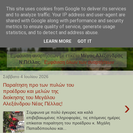
This site uses cookies from Google to deliver its services
and to analyze traffic. Your IP address and user-agent are
shared with Google along with performance and security
metrics to ensure quality of service, generate usage
statistics, and to detect and address abuse.
LEARN MORE
GOT IT
Εμφάνιση αναρτήσεων με ετικέτα
Μέγας Αλέξανδρος
Ν.Πέλλας
.
Εμφάνιση όλων των αναρτήσεων
Σάββατο 4 Ιουλίου 2026
Παραίτηση προ των πυλών του
προέδρου και μελών της
διοίκησης του Μεγάλου
›
Αλεξάνδρου Νέας Πέλλας!
Σύμφωνα με πολύ έγκυρες και καλά
επιβεβαιωμένες πληροφορίες, τις επόμενες ημέρες
επίκειται παραίτηση του προέδρου κ. Μιχάλη
Παπαδόπουλου και...