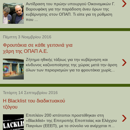
›
Αντίδραση του πρώην υπουργού Οικονομικών Γ.
Βαρουφάκη για την παράδοση άνευ όρων της
κυβέρνησης στον ΟΠΑΠ. Τι είπε για τη ρύθμιση
που ...
Πέμπτη 3 Νοεμβρίου 2016
Φρουτάκια σε κάθε γειτονιά για
χάρη της ΟΠΑΠ Α.Ε.
›
Zήτημα ηθικής τάξεως για την κυβέρνηση και
κίνδυνος καζινοποίησης της χώρας μετά την άρση
όλων των περιορισμών για τα φρουτάκια χωρίς...
Τετάρτη 14 Σεπτεμβρίου 2016
Η Blacklist του διαδικτυακού
τζόγου
›
Επιπλέον 200 ιστότοποι προστέθηκαν στη
«Blacklist» της Επιτροπής Εποπτείας και Ελέγχου
Παιγνίων (ΕΕΕΠ), με το σύνολο να ανέρχεται π...