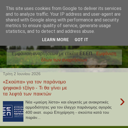
This site uses cookies from Google to deliver its services
and to analyze traffic. Your IP address and user-agent are
shared with Google along with performance and security
metrics to ensure quality of service, generate usage
statistics, and to detect and address abuse.
LEARN MORE
GOT IT
Εμφάνιση αναρτήσεων με ετικέτα
ΕΕΕΠ
.
Εμφάνιση
όλων των αναρτήσεων
Τρίτη 2 Ιουνίου 2026
«Σκούπα» για τον παράνομο
ψηφιακό τζόγο - Τι θα γίνει με
τα λεφτά των παικτών
›
Νέα «μαύρη λίστα» και ελεγκτές με ανακριτικές
αρμοδιότητες για τον έλεγχο παράνομης αγοράς
400 εκατ. ευρώ Επιχείρηση - σκούπα κατά του
παράν...