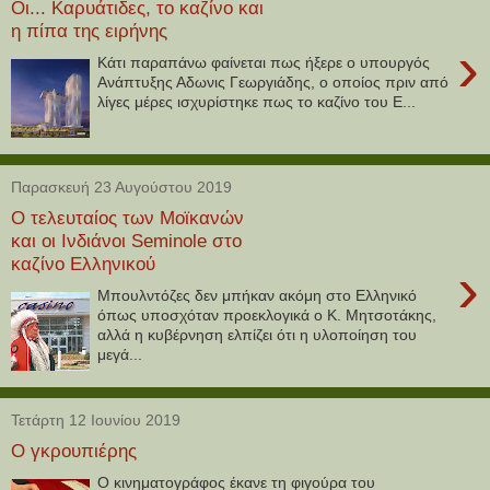
Οι... Καρυάτιδες, το καζίνο και
η πίπα της ειρήνης
›
Κάτι παραπάνω φαίνεται πως ήξερε ο υπουργός
Ανάπτυξης Αδωνις Γεωργιάδης, ο οποίος πριν από
λίγες μέρες ισχυρίστηκε πως το καζίνο του Ε...
Παρασκευή 23 Αυγούστου 2019
Ο τελευταίος των Μοϊκανών
και οι Ινδιάνοι Seminole στο
καζίνο Ελληνικού
›
Μπουλντόζες δεν μπήκαν ακόμη στο Ελληνικό
όπως υποσχόταν προεκλογικά ο Κ. Μητσοτάκης,
αλλά η κυβέρνηση ελπίζει ότι η υλοποίηση του
μεγά...
Τετάρτη 12 Ιουνίου 2019
Ο γκρουπιέρης
Ο κινηματογράφος έκανε τη φιγούρα του