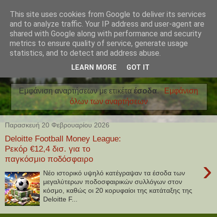
This site uses cookies from Google to deliver its services
and to analyze traffic. Your IP address and user-agent are
shared with Google along with performance and security
metrics to ensure quality of service, generate usage
statistics, and to detect and address abuse.
LEARN MORE
GOT IT
Εμφάνιση αναρτήσεων με ετικέτα
έσοδα
.
Εμφάνιση
όλων των αναρτήσεων
Παρασκευή 20 Φεβρουαρίου 2026
Deloitte Football Money League:
Ρεκόρ €12,4 δισ. για το
παγκόσμιο ποδόσφαιρο
›
Νέο ιστορικό υψηλό κατέγραψαν τα έσοδα των
μεγαλύτερων ποδοσφαιρικών συλλόγων στον
κόσμο, καθώς οι 20 κορυφαίοι της κατάταξης της
Deloitte F...