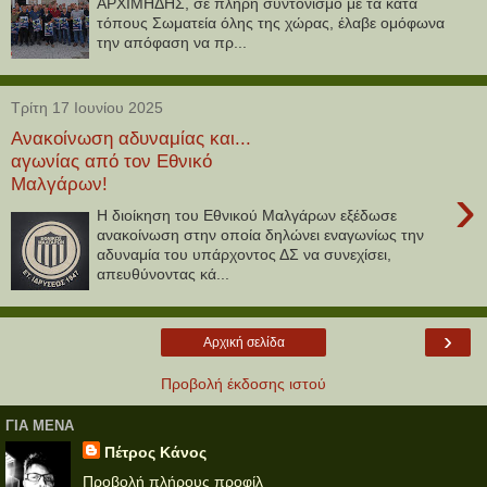
ΑΡΧΙΜΗΔΗΣ, σε πλήρη συντονισμό με τα κατά
τόπους Σωματεία όλης της χώρας, έλαβε ομόφωνα
την απόφαση να πρ...
Τρίτη 17 Ιουνίου 2025
Ανακοίνωση αδυναμίας και...
αγωνίας από τον Εθνικό
Μαλγάρων!
›
Η διοίκηση του Εθνικού Μαλγάρων εξέδωσε
ανακοίνωση στην οποία δηλώνει εναγωνίως την
αδυναμία του υπάρχοντος ΔΣ να συνεχίσει,
απευθύνοντας κά...
›
Αρχική σελίδα
Προβολή έκδοσης ιστού
ΓΙΑ ΜΕΝΑ
Πέτρος Κάνος
Προβολή πλήρους προφίλ