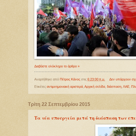
Διαβάστε ολόκληρο το άρθρο »
Αναρτήθηκε από
Πέτρος Κάνος
στις
6:23:00 π.μ.
Δεν υπάρχουν σχ
Ετικέτες
αντιμνημονιακή αριστερά
,
Αρχική σελίδα
,
διάσπαση
,
ΛΑΕ
,
Πλ
Τρίτη 22 Σεπτεμβρίου 2015
Τα νέα υπουργεία μετά τη διάσπαση των υπ