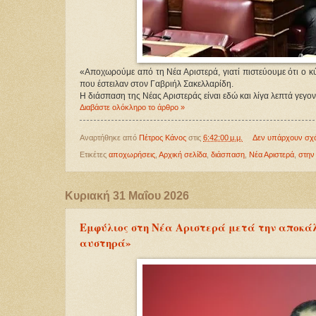
«Αποχωρούμε από τη Νέα Αριστερά, γιατί πιστεύουμε ότι ο κύ
που έστειλαν στον Γαβριήλ Σακελλαρίδη.
Η διάσπαση της Νέας Αριστεράς είναι εδώ και λίγα λεπτά γεγον
Διαβάστε ολόκληρο το άρθρο »
Αναρτήθηκε από
Πέτρος Κάνος
στις
6:42:00 μ.μ.
Δεν υπάρχουν σχ
Ετικέτες
αποχωρήσεις
,
Αρχική σελίδα
,
διάσπαση
,
Νέα Αριστερά
,
στην
Κυριακή 31 Μαΐου 2026
Εμφύλιος στη Νέα Αριστερά μετά την αποκάλυ
αυστηρά»