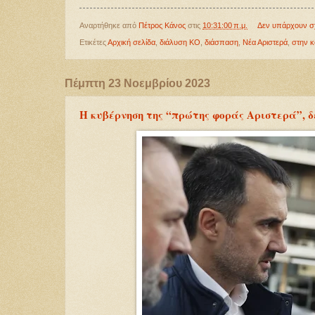
Αναρτήθηκε από
Πέτρος Κάνος
στις
10:31:00 π.μ.
Δεν υπάρχουν σ
Ετικέτες
Αρχική σελίδα
,
διάλυση ΚΟ
,
διάσπαση
,
Νέα Αριστερά
,
στην κ
Πέμπτη 23 Νοεμβρίου 2023
Η κυβέρνηση της “πρώτης φοράς Αριστερά”, δ