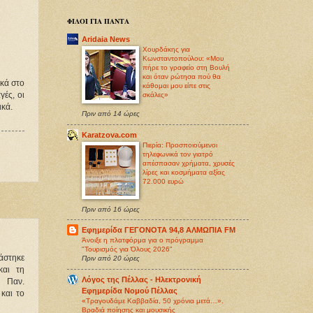
ΦΙΛΟΙ ΓΙΑ ΠΑΝΤΑ
Aridaia News
Χουρδάκης για
Κωνσταντοπούλου: «Μου
πήρε το γραφείο στη Βουλή
και όταν ρώτησα πού θα
ακά στο
κάθομαι μου είπε στις
ές, οι
σκάλες»
ικά.
Πριν από 14 ώρες
Karatzova.com
Πιερία: Προσποιούμενοι
τηλεφωνικά τον γιατρό
απέσπασαν χρήματα, χρυσές
λίρες και κοσμήματα αξίας
72.000 ευρώ
Πριν από 16 ώρες
Εφημερίδα ΓΕΓΟΝΟΤΑ 94,8 ΑΛΜΩΠΙΑ FM
Άνοιξε η πλατφόρμα για ο πρόγραμμα
"Τουρισμός για Όλους 2026"
άστηκε
Πριν από 20 ώρες
και τη
Λόγος της Πέλλας - Ηλεκτρονική
υ Παν.
Εφημερίδα Νομού Πέλλας
και το
«Τραγουδάμε Καββαδία, 50 χρόνια μετά…».
Βραδιά ποίησης και μουσικής