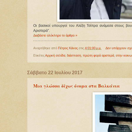
Οι βασικοί υπουργοί του Αλέξη Τσίπρα ανάμεσα στους βου
Αριστερά”.
Διαβάστε ολόκληρο το άρθρο »
Αναρτήθηκε από
Πέτρος Κάνος
στις
4:01:00 μ.μ.
Δεν υπάρχουν σχ
Ετικέτες
Αρχική σελίδα
,
διάσπαση
,
πρώτη φορά αριστερά
,
στην κοινω
Σάββατο 22 Ιουλίου 2017
Μια γλώσσα δίχως όνομα στα Βαλκάνια