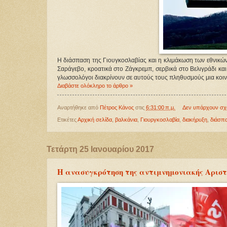
Η διάσπαση της Γιουγκοσλαβίας και η κλιμάκωση των εθνικών
Σαράγεβο, κροατικά στο Ζάγκρεμπ, σερβικά στο Βελιγράδι κα
γλωσσολόγοι διακρίνουν σε αυτούς τους πληθυσμούς μια κοινή
Διαβάστε ολόκληρο το άρθρο »
Αναρτήθηκε από
Πέτρος Κάνος
στις
6:31:00 π.μ.
Δεν υπάρχουν σχ
Ετικέτες
Αρχική σελίδα
,
βαλκάνια
,
Γιουργκοσλαβία
,
διακήρυξη
,
διάσπ
Τετάρτη 25 Ιανουαρίου 2017
Η ανασυγκρότηση της αντιμνημονιακής Αρισ