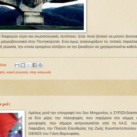
 διαφορών είχαν και γλωσσολογικές συνέπειες: ήταν πολύ βολικό να μιλούν βοσνι
ι μαυροβουνιακά στην Ποντγκόριτσα. Ενώ όμως αναγνωρίζουν τις τοπικές παραλλαγ
 γλώσσα, την οποία ορισμένοι ελπίζουν να την ξαναδούν να χρησιμοποιείται καθολ
όλια:
αση
,
κοινή γλώσσα
,
στην κοινωνία
τεράς
Αμέσως μετά την υπογραφή του 3ου Μνημονίου, ο ΣΥΡΙΖΑ διασπ
σε δύο μέρη: την πλειοψηφία, που παρέμεινε στο κόμμα, 
μειοψηφία, που σήμερα εκπροσωπείται από τη ΛΑ.Ε. το
Λαφαζάνη, την Πλεύση Ελευθερίας της Ζωής Κωνσταντοπούλου 
DiEM25 του Γιάνη Βαρουφάκη.