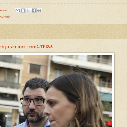
χόλια:
οινωνία
εν μένει πια στον ΣΥΡΙΖΑ