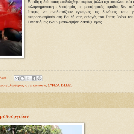
Επειδή η διάσπαση επιδιώχθηκε κυρίως (αλλά όχι αποκλειστικά)
φιλομνημονιακή πλειοψηφία, οι μειοψηφικές ομάδες δεν στ
έτοιμες να αναδιατάξουν εγκαίρως τις δυνάμεις τους 
εκπροσωπηθούν στη Βουλή στις εκλογές του Σεπτεμβρίου του
Εκτοτε όμως έχουν μεσολαβήσει δεκαέξι μήνες.
όλια:
εύση Ελευθερίας
,
στην κοινωνία
,
ΣΥΡΙΖΑ
,
DiEM25
ερυπουργείων