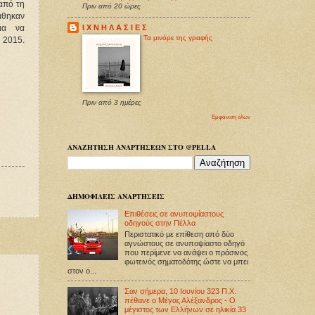
 από τη
Πριν από 20 ώρες
άθηκαν
Ι Χ Ν Η Λ Α Σ Ι Ε Σ
για να
Τα μινόρε της γραφής
 2015.
Πριν από 3 ημέρες
Εμφάνιση όλων
ΑΝΑΖΗΤΗΣΗ ΑΝΑΡΤΗΣΕΩΝ ΣΤΟ @PELLA
ΔΗΜΟΦΙΛΕΙΣ ΑΝΑΡΤΗΣΕΙΣ
Επιθέσεις σε ανυποψίαστους
οδηγούς στην Πέλλα
Περιστατικό με επίθεση από δύο
αγνώστους σε ανυποψίαστο οδηγό
που περίμενε να ανάψει ο πράσινος
φωτεινός σηματοδότης ώστε να μπει
στον ο...
Σαν σήμερα, 10 Ιουνίου 323 Π.Χ.
πέθανε ο Μέγας Αλέξανδρος - Ο
μέγιστος των Ελλήνων σε ηλικία 33