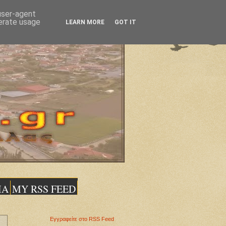
 user-agent
nerate usage
LEARN MORE
GOT IT
ΙΑ
MY RSS FEED
Εγγραφείτε στο RSS Feed