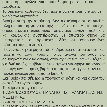
απαραίτητο αγώνα για σοσιαλισμό με δημοκρατία και 
ελευθερία.
Το σημερινό καθεστώς δεν πρέπει να έχει τρίτη θητεία, με ή 
χωρίς τον Μητσοτάκη.
Ακούμε αυτή την απαίτηση. Δεν πιστεύουμε ότι απαιτείται 
πλήρης ταύτιση για να υπάρξει κοινή πορεία. Αυτό που έχει 
σημασία είναι η διαμόρφωση όρων μιας μεγάλης πολιτικής 
και κοινωνικής συσπείρωσης, με απώτερο στόχο να 
μετατραπούν οι αριστερές ιδέες σε εφαρμοσμένες 
ριζοσπαστικές πολιτικές.
Η ανανεωτική και ριζοσπαστική Αριστερά σήμερα μπορεί και 
πρέπει να φανεί χρήσιμη στον αγώνα του λαού για 
δημοκρατία και δικαιοσύνη, στον αγώνα των λαϊκών τάξεων 
για ζωή και όχι επιβίωση, στον αγώνα για ειρήνη και ενάντια 
σε σύγχρονες μορφές βαρβαρότητας, όπως η γενοκτονία του 
παλαιστινιακού λαού από το Ισραήλ.
Εκεί βρίσκεται σήμερα η πραγματική μάχη και για αυτόν τον 
σκοπό θα εργαστούμε».
Το κείμενο υπογράφουν:
1 ΑΘΑΝΑΣΟΠΟΥΛΟΣ ΠΑΝΑΓΙΩΤΗΣ ΓΡΑΜΜΑΤΕΑΣ Ν.Ε. 
ΜΕΣΣΗΝΙΑΣ
2 ΑΚΡΙΒΟΥΛΗ ΖΩΗ ΜΕΛΟΣ Κ.Ε.
3 ΑΜΟΙΡΙΔΟΥ ΑΝΑΣΤΑΣΙΑ ΜΕΛΟΣ ΓΡΑΜΜΑΤΕΙΑΣ Ο.Β. 