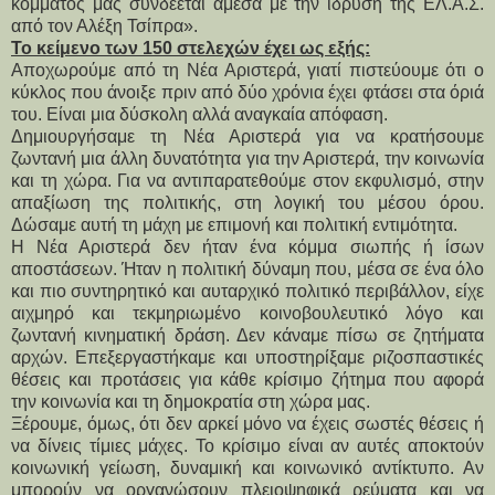
κόμματός μας συνδέεται άμεσα με την ίδρυση της ΕΛ.Α.Σ. 
από τον Αλέξη Τσίπρα».
Το κείμενο των 150 στελεχών έχει ως εξής:
Αποχωρούμε από τη Νέα Αριστερά, γιατί πιστεύουμε ότι ο 
κύκλος που άνοιξε πριν από δύο χρόνια έχει φτάσει στα όριά 
του. Είναι μια δύσκολη αλλά αναγκαία απόφαση.
Δημιουργήσαμε τη Νέα Αριστερά για να κρατήσουμε 
ζωντανή μια άλλη δυνατότητα για την Αριστερά, την κοινωνία 
και τη χώρα. Για να αντιπαρατεθούμε στον εκφυλισμό, στην 
απαξίωση της πολιτικής, στη λογική του μέσου όρου. 
Δώσαμε αυτή τη μάχη με επιμονή και πολιτική εντιμότητα.
Η Νέα Αριστερά δεν ήταν ένα κόμμα σιωπής ή ίσων 
αποστάσεων. Ήταν η πολιτική δύναμη που, μέσα σε ένα όλο 
και πιο συντηρητικό και αυταρχικό πολιτικό περιβάλλον, είχε 
αιχμηρό και τεκμηριωμένο κοινοβουλευτικό λόγο και 
ζωντανή κινηματική δράση. Δεν κάναμε πίσω σε ζητήματα 
αρχών. Επεξεργαστήκαμε και υποστηρίξαμε ριζοσπαστικές 
θέσεις και προτάσεις για κάθε κρίσιμο ζήτημα που αφορά 
την κοινωνία και τη δημοκρατία στη χώρα μας.
Ξέρουμε, όμως, ότι δεν αρκεί μόνο να έχεις σωστές θέσεις ή 
να δίνεις τίμιες μάχες. Το κρίσιμο είναι αν αυτές αποκτούν 
κοινωνική γείωση, δυναμική και κοινωνικό αντίκτυπο. Αν 
μπορούν να οργανώσουν πλειοψηφικά ρεύματα και να 