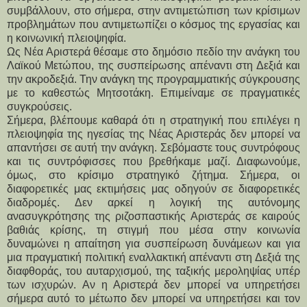
συμβάλλουν, στο σήμερα, στην αντιμετώπιση των κρίσιμων 
προβλημάτων που αντιμετωπίζει ο κόσμος της εργασίας και 
η κοινωνική πλειοψηφία.
Ως Νέα Αριστερά θέσαμε στο δημόσιο πεδίο την ανάγκη του 
Λαϊκού Μετώπου, της συσπείρωσης απέναντι στη Δεξιά και 
την ακροδεξιά. Την ανάγκη της προγραμματικής σύγκρουσης 
με το καθεστώς Μητσοτάκη. Επιμείναμε σε πραγματικές 
συγκρούσεις.
Σήμερα, βλέπουμε καθαρά ότι η στρατηγική που επιλέγει η 
πλειοψηφία της ηγεσίας της Νέας Αριστεράς δεν μπορεί να 
απαντήσει σε αυτή την ανάγκη. Σεβόμαστε τους συντρόφους 
και τις συντρόφισσες που βρεθήκαμε μαζί. Διαφωνούμε, 
όμως, στο κρίσιμο στρατηγικό ζήτημα. Σήμερα, οι 
διαφορετικές μας εκτιμήσεις μας οδηγούν σε διαφορετικές 
διαδρομές. Δεν αρκεί η λογική της αυτόνομης 
ανασυγκρότησης της ριζοσπαστικής Αριστεράς σε καιρούς 
βαθιάς κρίσης, τη στιγμή που μέσα στην κοινωνία 
δυναμώνει η απαίτηση για συσπείρωση δυνάμεων και για 
μια πραγματική πολιτική εναλλακτική απέναντι στη Δεξιά της 
διαφθοράς, του αυταρχισμού, της ταξικής μεροληψίας υπέρ 
των ισχυρών. Αν η Αριστερά δεν μπορεί να υπηρετήσει 
σήμερα αυτό το μέτωπο δεν μπορεί να υπηρετήσει και τον 