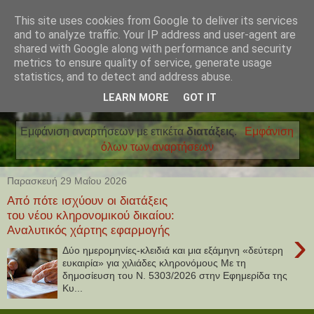
This site uses cookies from Google to deliver its services
and to analyze traffic. Your IP address and user-agent are
shared with Google along with performance and security
metrics to ensure quality of service, generate usage
statistics, and to detect and address abuse.
LEARN MORE
GOT IT
Εμφάνιση αναρτήσεων με ετικέτα
διατάξεις
.
Εμφάνιση
όλων των αναρτήσεων
Παρασκευή 29 Μαΐου 2026
Από πότε ισχύουν οι διατάξεις
του νέου κληρονομικού δικαίου:
Αναλυτικός χάρτης εφαρμογής
›
Δύο ημερομηνίες-κλειδιά και μια εξάμηνη «δεύτερη
ευκαιρία» για χιλιάδες κληρονόμους Με τη
δημοσίευση του Ν. 5303/2026 στην Εφημερίδα της
Κυ...