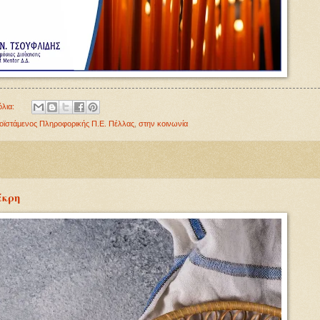
όλια:
οϊστάμενος Πληροφορικής Π.Ε. Πέλλας
,
στην κοινωνία
άκρη