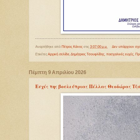
Αναρτήθηκε από
Πέτρος Κάνος
στις
3:07:00 μ.μ.
Δεν υπάρχουν σχ
Ετικέτες
Αρχική σελίδα
,
Δημήτριος Τσουφλίδης
,
πασχαλινές ευχές
,
Πρ
Πέμπτη 9 Απριλίου 2026
Ευχές της βουλεύτριας Πέλλας Θεοδώρας Τζ