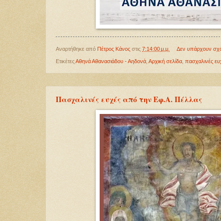
Αναρτήθηκε από
Πέτρος Κάνος
στις
7:14:00 μ.μ.
Δεν υπάρχουν σχ
Ετικέτες
Αθηνά Αθανασιάδου - Αηδονά
,
Αρχική σελίδα
,
πασχαλινές ευ
Πασχαλινές ευχές από την Εφ.Α. Πέλλας