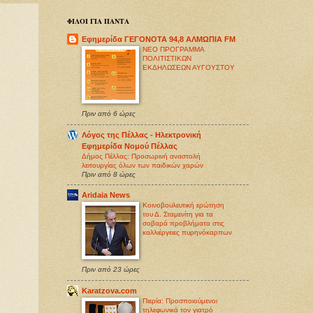
ΦΙΛΟΙ ΓΙΑ ΠΑΝΤΑ
Εφημερίδα ΓΕΓΟΝΟΤΑ 94,8 ΑΛΜΩΠΙΑ FM
ΝΕΟ ΠΡΟΓΡΑΜΜΑ
ΠΟΛΙΤΙΣΤΙΚΩΝ
ΕΚΔΗΛΩΣΕΩΝ ΑΥΓΟΥΣΤΟΥ
Πριν από 6 ώρες
Λόγος της Πέλλας - Ηλεκτρονική
Εφημερίδα Νομού Πέλλας
Δήμος Πέλλας: Προσωρινή αναστολή
λειτουργίας όλων των παιδικών χαρών
Πριν από 8 ώρες
Aridaia News
Κοινοβουλευτική ερώτηση
του Δ. Σταμενίτη για τα
σοβαρά προβλήματα στις
καλλιέργειες πυρηνόκαρπων
Πριν από 23 ώρες
Karatzova.com
Πιερία: Προσποιούμενοι
τηλεφωνικά τον γιατρό