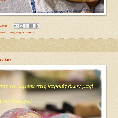
χόλια:
λινές ευχές
,
στην κοινωνία
Πέλλας