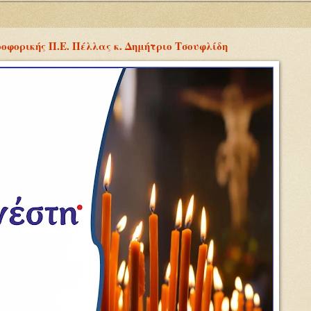
οφορικής Π.Ε. Πέλλας κ. Δημήτριο Τσουφλίδη