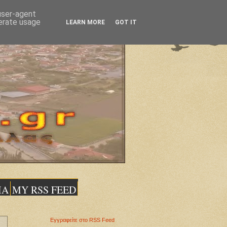
 user-agent
nerate usage
LEARN MORE
GOT IT
ΙΑ
MY RSS FEED
Εγγραφείτε στο RSS Feed