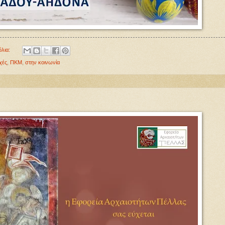
όλια:
χές
,
ΠΚΜ
,
στην κοινωνία