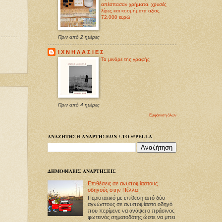
απέσπασαν χρήματα, χρυσές
λίρες και κοσμήματα αξίας
72.000 ευρώ
Πριν από 2 ημέρες
Ι Χ Ν Η Λ Α Σ Ι Ε Σ
Τα μινόρε της γραφής
Πριν από 4 ημέρες
Εμφάνιση όλων
ΑΝΑΖΗΤΗΣΗ ΑΝΑΡΤΗΣΕΩΝ ΣΤΟ @PELLA
ΔΗΜΟΦΙΛΕΙΣ ΑΝΑΡΤΗΣΕΙΣ
Επιθέσεις σε ανυποψίαστους
οδηγούς στην Πέλλα
Περιστατικό με επίθεση από δύο
αγνώστους σε ανυποψίαστο οδηγό
που περίμενε να ανάψει ο πράσινος
φωτεινός σηματοδότης ώστε να μπει