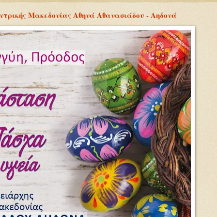
ντρικής Μακεδονίας Αθηνά Αθανασιάδου - Αηδονά