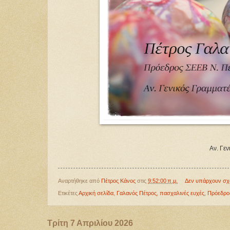
Αν. Γε
Αναρτήθηκε από
Πέτρος Κάνος
στις
9:52:00 π.μ.
Δεν υπάρχουν σχ
Ετικέτες
Αρχική σελίδα
,
Γαλανός Πέτρος
,
πασχαλινές ευχές
,
Πρόεδρο
Τρίτη 7 Απριλίου 2026