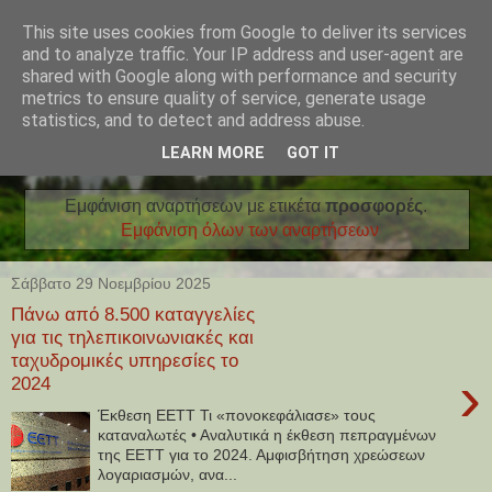
This site uses cookies from Google to deliver its services
and to analyze traffic. Your IP address and user-agent are
shared with Google along with performance and security
metrics to ensure quality of service, generate usage
statistics, and to detect and address abuse.
LEARN MORE
GOT IT
Εμφάνιση αναρτήσεων με ετικέτα
προσφορές
.
Εμφάνιση όλων των αναρτήσεων
Σάββατο 29 Νοεμβρίου 2025
Πάνω από 8.500 καταγγελίες
για τις τηλεπικοινωνιακές και
ταχυδρομικές υπηρεσίες το
›
2024
Έκθεση ΕΕΤΤ Τι «πονοκεφάλιασε» τους
καταναλωτές • Αναλυτικά η έκθεση πεπραγμένων
της ΕΕΤΤ για το 2024. Αμφισβήτηση χρεώσεων
λογαριασμών, ανα...