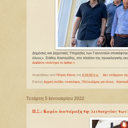
Δημόσιες και Δημοτικές Υπηρεσίες των Γιαννιτσών επισκέφτη
όλους», Στάθης Καστερίδης, στο πλαίσιο της προεκλογικής εκσ
Διαβάστε ολόκληρο το άρθρο »
Αναρτήθηκε από
Πέτρος Κάνος
στις
6:44:00 π.μ.
Δεν υπάρχουν σχ
Ετικέτες
Αρχική σελίδα
,
επισκέψεις
,
Πέλλα Δήμος για όλους - Καστερί
Τετάρτη 5 Ιανουαρίου 2022
Π.Σ.: Καμία διατάραξη της λειτουργίας των