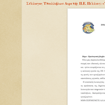
Σύλλογος Υπαλλήλων Αιρετής Π.Ε. Πέλλας: «