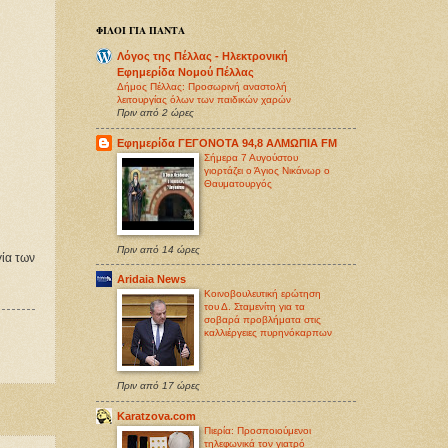
ΦΙΛΟΙ ΓΙΑ ΠΑΝΤΑ
Λόγος της Πέλλας - Ηλεκτρονική
Εφημερίδα Νομού Πέλλας
Δήμος Πέλλας: Προσωρινή αναστολή
λειτουργίας όλων των παιδικών χαρών
Πριν από 2 ώρες
Εφημερίδα ΓΕΓΟΝΟΤΑ 94,8 ΑΛΜΩΠΙΑ FM
Σήμερα 7 Αυγούστου
γιορτάζει ο Άγιος Νικάνωρ ο
Θαυματουργός
Πριν από 14 ώρες
ία των
Aridaia News
Κοινοβουλευτική ερώτηση
του Δ. Σταμενίτη για τα
σοβαρά προβλήματα στις
καλλιέργειες πυρηνόκαρπων
Πριν από 17 ώρες
Karatzova.com
Πιερία: Προσποιούμενοι
τηλεφωνικά τον γιατρό