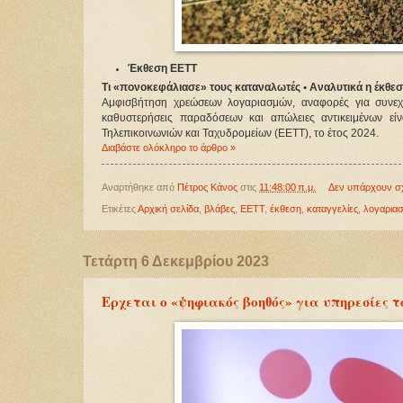
Έκθεση ΕΕΤΤ
Τι «πονοκεφάλιασε» τους καταναλωτές • Αναλυτικά η έκθε
Αμφισβήτηση χρεώσεων λογαριασμών, αναφορές για συνεχι
καθυστερήσεις παραδόσεων και απώλειες αντικειμένων εί
Τηλεπικοινωνιών και Ταχυδρομείων (ΕΕΤΤ), το έτος 2024. 
Διαβάστε ολόκληρο το άρθρο »
Αναρτήθηκε από
Πέτρος Κάνος
στις
11:48:00 π.μ.
Δεν υπάρχουν σ
Ετικέτες
Αρχική σελίδα
,
βλάβες
,
ΕΕΤΤ
,
έκθεση
,
καταγγελίες
,
λογαριασ
Τετάρτη 6 Δεκεμβρίου 2023
Ερχεται ο «ψηφιακός βοηθός» για υπηρεσίες τ