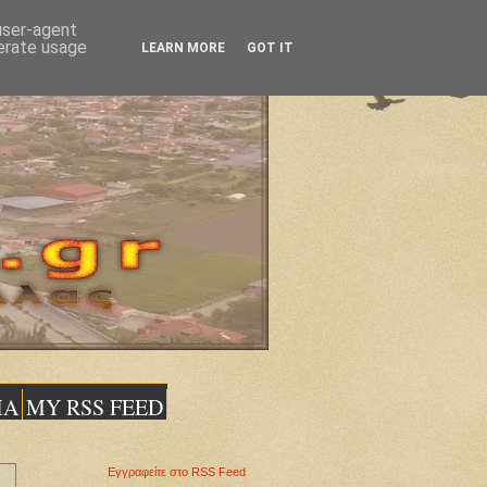
 user-agent
nerate usage
LEARN MORE
GOT IT
ΙΑ
MY RSS FEED
Εγγραφείτε στο RSS Feed