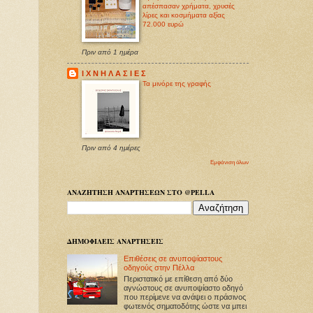
απέσπασαν χρήματα, χρυσές
λίρες και κοσμήματα αξίας
72.000 ευρώ
Πριν από 1 ημέρα
Ι Χ Ν Η Λ Α Σ Ι Ε Σ
Τα μινόρε της γραφής
Πριν από 4 ημέρες
Εμφάνιση όλων
ΑΝΑΖΗΤΗΣΗ ΑΝΑΡΤΗΣΕΩΝ ΣΤΟ @PELLA
ΔΗΜΟΦΙΛΕΙΣ ΑΝΑΡΤΗΣΕΙΣ
Επιθέσεις σε ανυποψίαστους
οδηγούς στην Πέλλα
Περιστατικό με επίθεση από δύο
αγνώστους σε ανυποψίαστο οδηγό
που περίμενε να ανάψει ο πράσινος
φωτεινός σηματοδότης ώστε να μπει