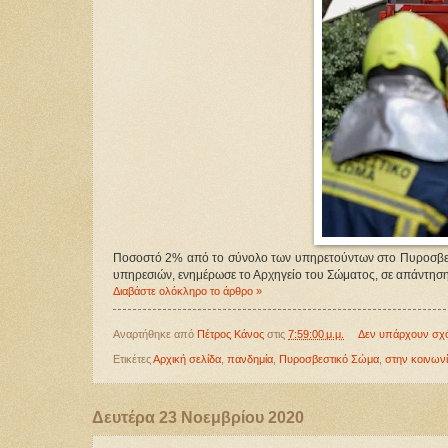
Ποσοστό 2% από το σύνολο των υπηρετούντων στο Πυροσβεστ
υπηρεσιών, ενημέρωσε το Αρχηγείο του Σώματος, σε απάντησ
Διαβάστε ολόκληρο το άρθρο »
Αναρτήθηκε από
Πέτρος Κάνος
στις
7:59:00 μ.μ.
Δεν υπάρχουν σχ
Ετικέτες
Αρχική σελίδα
,
πανδημία
,
Πυροσβεστικό Σώμα
,
στην κοινων
Δευτέρα 23 Νοεμβρίου 2020