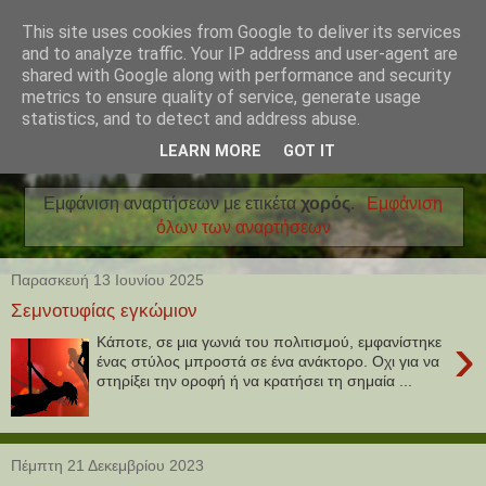
This site uses cookies from Google to deliver its services
and to analyze traffic. Your IP address and user-agent are
shared with Google along with performance and security
metrics to ensure quality of service, generate usage
statistics, and to detect and address abuse.
LEARN MORE
GOT IT
Εμφάνιση αναρτήσεων με ετικέτα
χορός
.
Εμφάνιση
όλων των αναρτήσεων
Παρασκευή 13 Ιουνίου 2025
Σεμνοτυφίας εγκώμιον
›
Κάποτε, σε μια γωνιά του πολιτισμού, εμφανίστηκε
ένας στύλος μπροστά σε ένα ανάκτορο. Οχι για να
στηρίξει την οροφή ή να κρατήσει τη σημαία ...
Πέμπτη 21 Δεκεμβρίου 2023