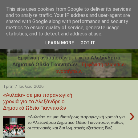
This site uses cookies from Google to deliver its services
and to analyze traffic. Your IP address and user-agent are
shared with Google along with performance and security
metrics to ensure quality of service, generate usage
statistics, and to detect and address abuse.
LEARN MORE
GOT IT
Εμφάνιση αναρτήσεων με ετικέτα
Αλεξάνδρειο
Δημοτικό Ωδείο Γιαννιτσών
.
Εμφάνιση όλων των
αναρτήσεων
Τρίτη 7 Ιουλίου 2026
«Αυλαία» σε μια παραγωγική
χρονιά για το Αλεξάνδρειο
Δημοτικό Ωδείο Γιαννιτσών
›
«Αυλαία» σε μια ιδιαιτέρως παραγωγική χρονιά για
το Αλεξάνδρειο Δημοτικό Ωδείο Γιαννιτσών, καθώς
οι πτυχιακές και διπλωματικές εξετάσεις Βυζ...