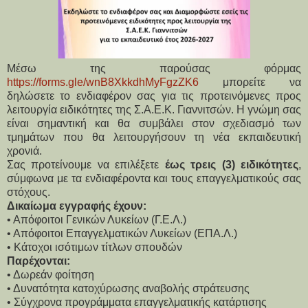
Μέσω της παρούσας φόρμας
https://forms.gle/wnB8XkkdhMyFgzZK6
μπορείτε να 
δηλώσετε το ενδιαφέρον σας για τις προτεινόμενες προς 
λειτουργία ειδικότητες της Σ.Α.Ε.Κ. Γιαννιτσών. Η γνώμη σας 
είναι σημαντική και θα συμβάλει στον σχεδιασμό των 
τμημάτων που θα λειτουργήσουν τη νέα εκπαιδευτική 
χρονιά.
Σας προτείνουμε να επιλέξετε 
έως τρεις (3) ειδικότητες
, 
σύμφωνα με τα ενδιαφέροντα και τους επαγγελματικούς σας 
στόχους.
Δικαίωμα εγγραφής έχουν:
• Απόφοιτοι Γενικών Λυκείων (Γ.Ε.Λ.)
• Απόφοιτοι Επαγγελματικών Λυκείων (ΕΠΑ.Λ.)
• Κάτοχοι ισότιμων τίτλων σπουδών
Παρέχονται:
• Δωρεάν φοίτηση
• Δυνατότητα κατοχύρωσης αναβολής στράτευσης
• Σύγχρονα προγράμματα επαγγελματικής κατάρτισης