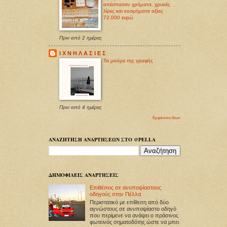
απέσπασαν χρήματα, χρυσές
λίρες και κοσμήματα αξίας
72.000 ευρώ
Πριν από 2 ημέρες
Ι Χ Ν Η Λ Α Σ Ι Ε Σ
Τα μινόρε της γραφής
Πριν από 4 ημέρες
Εμφάνιση όλων
ΑΝΑΖΗΤΗΣΗ ΑΝΑΡΤΗΣΕΩΝ ΣΤΟ @PELLA
ΔΗΜΟΦΙΛΕΙΣ ΑΝΑΡΤΗΣΕΙΣ
Επιθέσεις σε ανυποψίαστους
οδηγούς στην Πέλλα
Περιστατικό με επίθεση από δύο
αγνώστους σε ανυποψίαστο οδηγό
που περίμενε να ανάψει ο πράσινος
φωτεινός σηματοδότης ώστε να μπει