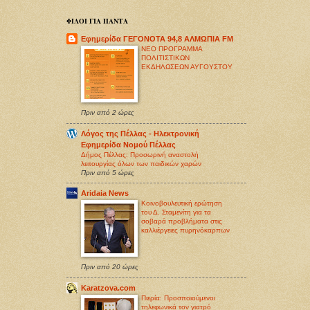
ΦΙΛΟΙ ΓΙΑ ΠΑΝΤΑ
Εφημερίδα ΓΕΓΟΝΟΤΑ 94,8 ΑΛΜΩΠΙΑ FM
ΝΕΟ ΠΡΟΓΡΑΜΜΑ
ΠΟΛΙΤΙΣΤΙΚΩΝ
ΕΚΔΗΛΩΣΕΩΝ ΑΥΓΟΥΣΤΟΥ
Πριν από 2 ώρες
Λόγος της Πέλλας - Ηλεκτρονική
Εφημερίδα Νομού Πέλλας
Δήμος Πέλλας: Προσωρινή αναστολή
λειτουργίας όλων των παιδικών χαρών
Πριν από 5 ώρες
Aridaia News
Κοινοβουλευτική ερώτηση
του Δ. Σταμενίτη για τα
σοβαρά προβλήματα στις
καλλιέργειες πυρηνόκαρπων
Πριν από 20 ώρες
Karatzova.com
Πιερία: Προσποιούμενοι
τηλεφωνικά τον γιατρό