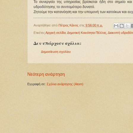
Το συνεργείο της υπηρεσίας βρίσκεται ήδη στο σημείο και
υδροδότησης το συντομότερο δυνατό.
Ζητούμε την κατανόηση και την υπομονή των 
κατοίκων και ευχ
Αναρτήθηκε από
Πέτρος Κάνος
στις
9:56:00 π.μ.
Ετικέτες
Αρχική σελίδα
,
Δημοτική Κοινότητα Πέλλας
,
Διακοπή υδροδό
Δεν υπάρχουν σχόλια:
Δημοσίευση σχολίου
Νεότερη ανάρτηση
Εγγραφή σε:
Σχόλια ανάρτησης (Atom)