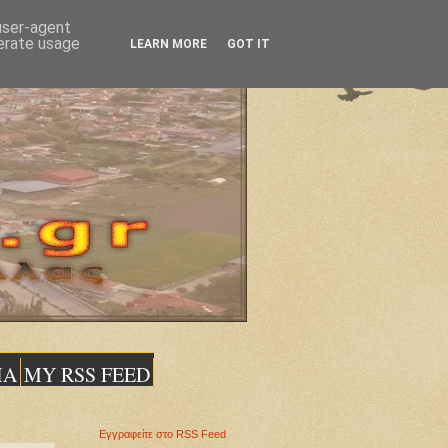
 user-agent
nerate usage
LEARN MORE
GOT IT
ΙΑ
MY RSS FEED
Εγγραφείτε στο RSS Feed