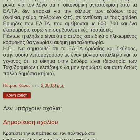
ρολα, για τον λόγο ότι η οικονομική ανταπόκριση από τα 
ΕΛ.ΤΑ. δεν επαρκεί για την κάλυψη των εξόδων τους 
(ενοίκια, ρεύμα, τηλέφωνο κλπ), σε αντίθεση με τους golden 
Ερμηδες των ΕΛ.ΤΑ. που αμείβονται με 600, 700 και ένα 
εκατομμύριο ευρώ για συμβουλευτικές προτάσεις.
Πάντως η αλήθεια είναι ότι ο απλός και ειδικά ο ηλικιωμένος 
κοσμακης θα γνωρίσει ακόμη μια ταλαιπωρία.
Η.Γ.... Να σημειωθεί ότι τα ΕΛ.ΤΑ Αριδαίας και Σκύδρας, 
στην ουσία λειτουργούσαν με έναν μόνιμο υπάλληλο και το 
γεγονός ότι το οίκημα στην Σκύδρα είναι ιδιοκτησία των 
Ταχυδρομείων ( ελπίζουμε να μην ερημώσει και αυτό όπως 
πολλά δημόσια κτήρια).
Πέτρος Κάνος
στις
2:38:00 μ.μ.
Κοινή χρήση
Δεν υπάρχουν σχόλια:
Δημοσίευση σχολίου
Κρατείστε την ευπρέπεια και τον πολιτισμό στα
σχόλιά σας. Οποιοδήποτε σχόλιο αναφέρεται σε