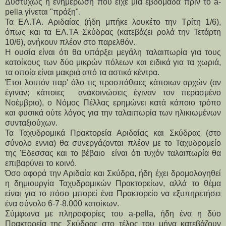
Δυστυχώς η ενημέρωση που είχε μια εβδομάδα πριν το a-
pella γίνεται "πράξη".
Τα ΕΛ.ΤΑ. Αριδαίας (ήδη μπήκε λουκέτο την Τρίτη 1/6), 
όπως και τα ΕΛ.ΤΑ Σκύδρας (κατεβάζει ρολά την Τετάρτη 
10/6), ανήκουν πλέον στο παρελθόν.
Η ουσία είναι ότι θα υπάρξει μεγάλη ταλαιπωρία για τους 
κατοίκους των δύο μικρών πόλεων και ειδικά για τα χωριά, 
τα οποία είναι μακριά από τα αστικά κέντρα.
Έτσι λοιπόν παρ' όλο τις προσπάθειες κάποιων αρχών (αν 
έγιναν; κάποιες  ανακοινώσεις έγιναν τον περασμένο 
Νοέμβριο), ο Νόμος Πέλλας ερημώνει κατά κάποιο τρόπο 
και φυσικά ούτε λόγος για την ταλαιπωρία των ηλικιωμένων 
συνταξιούχων.
Τα Ταχυδρομικά Πρακτορεία Αριδαίας και Σκύδρας (στο 
σύνολο εννια) θα συνεργάζονται πλέον με το Ταχυδρομείο 
της Έδεσσας και το βέβαιο  είναι ότι τυχόν ταλαιπωρία θα 
επιβαρύνει το κοινό.
Όσο αφορά την Αριδαία και Σκύδρα, ήδη έχει δρομολογηθεί 
η δημιουργία Ταχυδρομικών Πρακτορείων, αλλά το θέμα 
είναι για το πόσο μπορεί ένα Πρακτορείο να εξυπηρετήσει 
ένα σύνολο 6-7-8.000 κατοίκων.
Σύμφωνα με πληροφορίες του a-pella, ήδη ένα η δύο 
Πρακτορεία της Σκύδρας στο τέλος του μήνα κατεβάζουν 