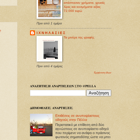
απέσπασαν χρήματα, χρυσές
λίρες και κοσμήματα αξίας
72.000 ευρώ
Πριν από 1 ημέρα
ν
Ι Χ Ν Η Λ Α Σ Ι Ε Σ
Τα μινόρε της γραφής
Πριν από 4 ημέρες
Εμφάνιση όλων
ΑΝΑΖΗΤΗΣΗ ΑΝΑΡΤΗΣΕΩΝ ΣΤΟ @PELLA
ΔΗΜΟΦΙΛΕΙΣ ΑΝΑΡΤΗΣΕΙΣ
Επιθέσεις σε ανυποψίαστους
οδηγούς στην Πέλλα
Περιστατικό με επίθεση από δύο
αγνώστους σε ανυποψίαστο οδηγό
που περίμενε να ανάψει ο πράσινος
φωτεινός σηματοδότης ώστε να μπει