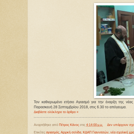
Τον καθιερωμένο ετήσιο Αγιασμό για την έναρξη της νέας
Παρασκευή 28 Σεπτεμβρίου 2018, στις 6.30 το απόγευμα.
Διαβάστε ολόκληρο το άρθρο »
Αναρτήθηκε από
Πέτρος Κάνος
στις
4:14:00 μ.μ.
Δεν υπάρχουν σχ
Ετικέτες
αγιασμός
,
Αρχική σελίδα
,
ΚΔΑΠ Γιαννιτσών
,
νέα σχολική χρο