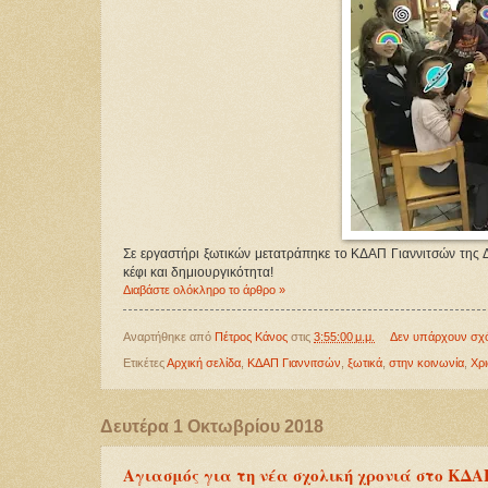
Σε εργαστήρι ξωτικών μετατράπηκε το ΚΔΑΠ Γιαννιτσών της 
κέφι και δημιουργικότητα!
Διαβάστε ολόκληρο το άρθρο »
Αναρτήθηκε από
Πέτρος Κάνος
στις
3:55:00 μ.μ.
Δεν υπάρχουν σχ
Ετικέτες
Αρχική σελίδα
,
ΚΔΑΠ Γιαννιτσών
,
ξωτικά
,
στην κοινωνία
,
Χρ
Δευτέρα 1 Οκτωβρίου 2018
Αγιασμός για τη νέα σχολική χρονιά στο ΚΔ