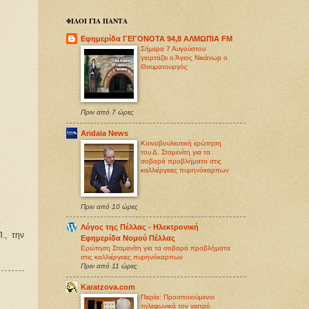
ΦΙΛΟΙ ΓΙΑ ΠΑΝΤΑ
Εφημερίδα ΓΕΓΟΝΟΤΑ 94,8 ΑΛΜΩΠΙΑ FM
Σήμερα 7 Αυγούστου
γιορτάζει ο Άγιος Νικάνωρ ο
Θαυματουργός
Πριν από 7 ώρες
Aridaia News
Κοινοβουλευτική ερώτηση
του Δ. Σταμενίτη για τα
σοβαρά προβλήματα στις
καλλιέργειες πυρηνόκαρπων
Πριν από 10 ώρες
Λόγος της Πέλλας - Ηλεκτρονική
., την
Εφημερίδα Νομού Πέλλας
Ερώτηση Σταμενίτη για τα σοβαρά προβλήματα
στις καλλιέργειες πυρηνόκαρπων
Πριν από 11 ώρες
Karatzova.com
Πιερία: Προσποιούμενοι
τηλεφωνικά τον γιατρό