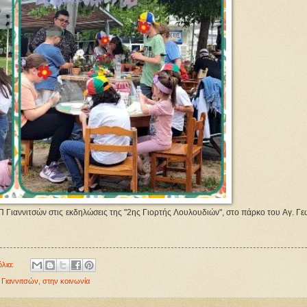
Γιαννιτσών στις εκδηλώσεις της "2ης Γιορτής Λουλουδιών", στο πάρκο του Αγ. Γε
όλια:
Γιαννιτσών
,
στην κοινωνία