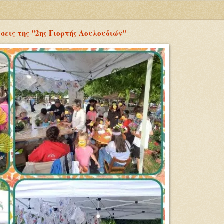
εις της "2ης Γιορτής Λουλουδιών"