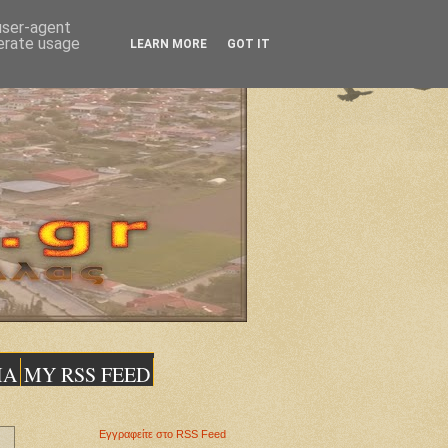
 user-agent
nerate usage
LEARN MORE
GOT IT
ΙΑ
MY RSS FEED
Εγγραφείτε στο RSS Feed