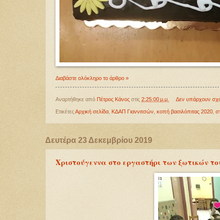
Διαβάστε ολόκληρο το άρθρο »
Αναρτήθηκε από
Πέτρος Κάνος
στις
2:25:00 μ.μ.
Δεν υπάρχουν σχ
Ετικέτες
Αρχική σελίδα
,
ΚΔΑΠ Γιαννιτσών
,
κοπή βασιλόπιτας 2020
,
σ
Δευτέρα 23 Δεκεμβρίου 2019
Χριστούγεννα στο εργαστήρι των ξωτικών τ