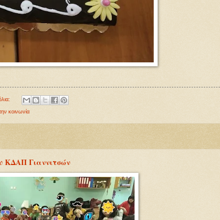
όλια:
την κοινωνία
ου ΚΔΑΠ Γιαννιτσών