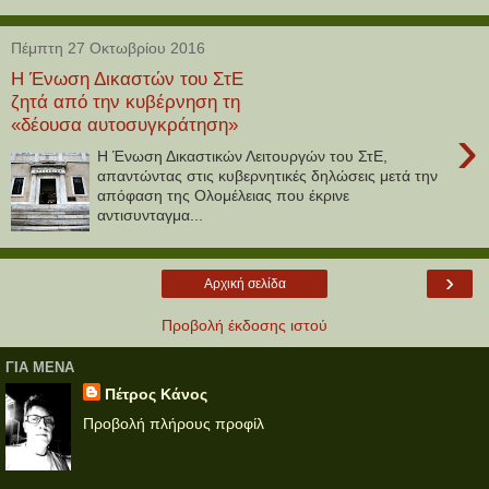
Πέμπτη 27 Οκτωβρίου 2016
Η Ένωση Δικαστών του ΣτΕ
ζητά από την κυβέρνηση τη
«δέουσα αυτοσυγκράτηση»
›
H Ένωση Δικαστικών Λειτουργών του ΣτΕ,
απαντώντας στις κυβερνητικές δηλώσεις μετά την
απόφαση της Ολομέλειας που έκρινε
αντισυνταγμα...
›
Αρχική σελίδα
Προβολή έκδοσης ιστού
ΓΙΑ ΜΕΝΑ
Πέτρος Κάνος
Προβολή πλήρους προφίλ