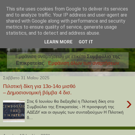
This site uses cookies from Google to deliver its services
and to analyze traffic. Your IP address and user-agent are
shared with Google along with performance and security
metrics to ensure quality of service, generate usage
statistics, and to detect and address abuse.
LEARN MORE
GOT IT
Εμφάνιση αναρτήσεων με ετικέτα
Συμβούλιο της
Επικρατείας
.
Εμφάνιση όλων των αναρτήσεων
Σάββατο 31 Μαΐου 2025
Πιλοτική δίκη για 13ο-14ο μισθό
– Δημοσιονομική βόμβα 4 δισ.
›
Στις 6 Ιουνίου θα διεξαχθεί η Πιλοτική δίκη στο
Συμβούλιο της Επικρατείας - Η προσφυγή της
ΑΔΕΔΥ και οι αγωγές των συνταξιούχων Η Πιλοτική
δ...