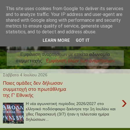
This site uses cookies from Google to deliver its services
and to analyze traffic. Your IP address and user-agent are
shared with Google along with performance and security
metrics to ensure quality of service, generate usage
statistics, and to detect and address abuse.
LEARN MORE
GOT IT
Εμφάνιση αναρτήσεων με ετικέτα
αδυναμία
συμμετοχής
.
Εμφάνιση όλων των αναρτήσεων
Σάββατο 4 Ιουλίου 2026
Ποιες ομάδες δεν δήλωσαν
συμμετοχή στο πρωτάθλημα
της Γ' Εθνικής
›
Η νέα αγωνιστική περίοδος 2026/2027 στο
ελληνικό ποδόσφαιρο ξεκίνησε την 1η Ιουλίου και
χθες Παρασκευή (3/7) ήταν η τελευταία ημέρα
δηλώσεων...