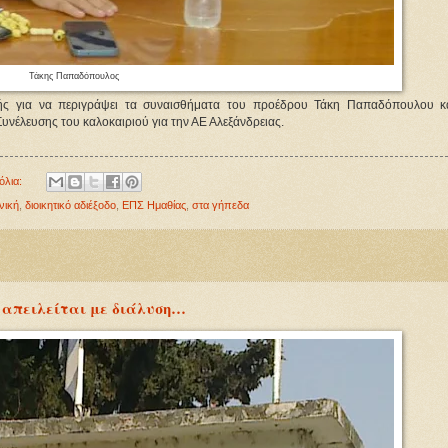
Τάκης Παπαδόπουλος
κής για να περιγράψει τα συναισθήματα του προέδρου Τάκη Παπαδόπουλου κα
Συνέλευσης του καλοκαιριού για την ΑΕ Αλεξάνδρειας.
όλια:
νική
,
διοικητικό αδιέξοδο
,
ΕΠΣ Ημαθίας
,
στα γήπεδα
ν απειλείται με διάλυση…