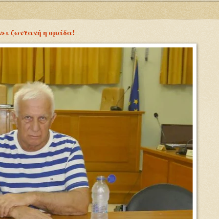
νει ζωντανή η ομάδα!