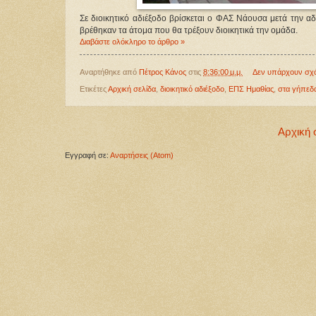
Σε διοικητικό αδιέξοδο βρίσκεται ο ΦΑΣ Νάουσα μετά την α
βρέθηκαν τα άτομα που θα τρέξουν διοικητικά την ομάδα.
Διαβάστε ολόκληρο το άρθρο »
Αναρτήθηκε από
Πέτρος Κάνος
στις
8:36:00 μ.μ.
Δεν υπάρχουν σχ
Ετικέτες
Αρχική σελίδα
,
διοικητικό αδιέξοδο
,
ΕΠΣ Ημαθίας
,
στα γήπεδ
Αρχική 
Εγγραφή σε:
Αναρτήσεις (Atom)