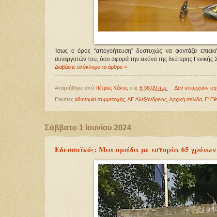
Ίσως ο όρος “απογοήτευση” δυστυχώς να φαντάζει επιει
συνεργατών του, όσο αφορά την εικόνα της δεύτερης Γενικής 
Διαβάστε ολόκληρο το άρθρο »
Αναρτήθηκε από
Πέτρος Κάνος
στις
6:38:00 π.μ.
Δεν υπάρχουν σχ
Ετικέτες
αδυναμία συμμετοχής
,
ΑΕ Αλεξάνδρειας
,
Αρχική σελίδα
,
Γ' Εθ
Σάββατο 1 Ιουνίου 2024
Εδεσσαϊκός: Μια ομάδα με ιστορία 65 χρόνω