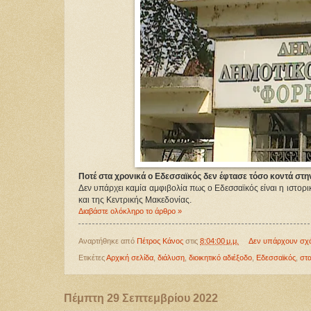
Ποτέ στα χρονικά ο Εδεσσαϊκός δεν έφτασε τόσο κοντά στην
Δεν υπάρχει καμία αμφιβολία πως ο Εδεσσαϊκός είναι η ιστορ
και της Κεντρικής Μακεδονίας.
Διαβάστε ολόκληρο το άρθρο »
Αναρτήθηκε από
Πέτρος Κάνος
στις
8:04:00 μ.μ.
Δεν υπάρχουν σχ
Ετικέτες
Αρχική σελίδα
,
διάλυση
,
διοικητικό αδιέξοδο
,
Εδεσσαϊκός
,
στ
Πέμπτη 29 Σεπτεμβρίου 2022