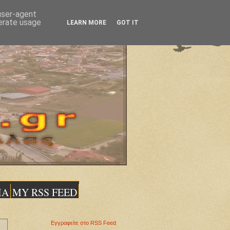
 user-agent
nerate usage
LEARN MORE
GOT IT
ΙΑ
MY RSS FEED
Εγγραφείτε στο RSS Feed