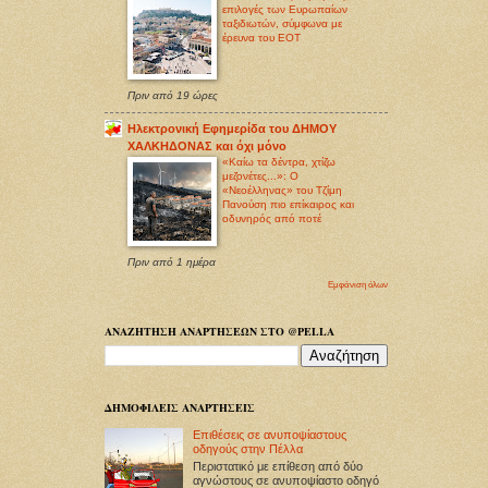
επιλογές των Ευρωπαίων
ταξιδιωτών, σύμφωνα με
έρευνα του ΕΟΤ
Πριν από 19 ώρες
Ηλεκτρονική Εφημερίδα του ΔΗΜΟΥ
ΧΑΛΚΗΔΟΝΑΣ και όχι μόνο
«Καίω τα δέντρα, χτίζω
μεζονέτες...»: Ο
«Νεοέλληνας» του Τζίμη
Πανούση πιο επίκαιρος και
οδυνηρός από ποτέ
Πριν από 1 ημέρα
Εμφάνιση όλων
ΑΝΑΖΗΤΗΣΗ ΑΝΑΡΤΗΣΕΩΝ ΣΤΟ @PELLA
ΔΗΜΟΦΙΛΕΙΣ ΑΝΑΡΤΗΣΕΙΣ
Επιθέσεις σε ανυποψίαστους
οδηγούς στην Πέλλα
Περιστατικό με επίθεση από δύο
αγνώστους σε ανυποψίαστο οδηγό