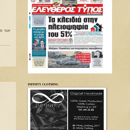
ι των 
INFINITY CLOTHING