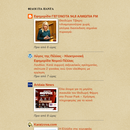
ΦΙΛΟΙ ΓΙΑ ΠΑΝΤΑ
Εφημερίδα ΓΕΓΟΝΟΤΑ 94,8 ΑΛΜΩΠΙΑ FM
Θεοδώρα Τζάκρη:
«Ανεμογεννήτρια χωρίς
υπόγεια διασύνδεση σημαίνει
πυρκαγιά-
Πριν από 6 ώρες
Λόγος της Πέλλας - Ηλεκτρονική
Εφημερίδα Νομού Πέλλας
Λονδίνο: Κατά συρροή σεξoυαλικός εγκληματίας,
σκότωσε 2 γυναίκες ενώ ήταν ελεύθερος με
εγγύηση
Πριν από 7 ώρες
Aridaia News
Όλα έτοιμα για τη μεγάλη
συναυλία του Θοδωρή Φέρρη
στο Pozar Park – Χρήσιμες
πληροφορίες για το κοινό
Πριν από 8 ώρες
Karatzova.com
Η Ελλάδα στις κορυφαίες