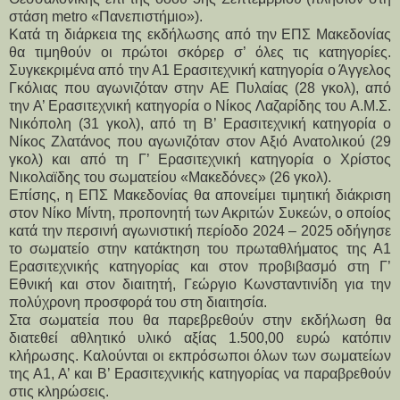
στάση metro «Πανεπιστήμιο»).
Κατά τη διάρκεια της εκδήλωσης από την ΕΠΣ Μακεδονίας 
θα τιμηθούν οι πρώτοι σκόρερ σ’ όλες τις κατηγορίες. 
Συγκεκριμένα από την Α1 Ερασιτεχνική κατηγορία ο Άγγελος 
Γκόλιας που αγωνιζόταν στην ΑΕ Πυλαίας (28 γκολ), από 
την Α’ Ερασιτεχνική κατηγορία ο Νίκος Λαζαρίδης του Α.Μ.Σ. 
Νικόπολη (31 γκολ), από τη Β’ Ερασιτεχνική κατηγορία ο 
Νίκος Ζλατάνος που αγωνιζόταν στον Αξιό Ανατολικού (29 
γκολ) και από τη Γ’ Ερασιτεχνική κατηγορία ο Χρίστος 
Νικολαϊδης του σωματείου «Μακεδόνες» (26 γκολ).
Επίσης, η ΕΠΣ Μακεδονίας θα απονείμει τιμητική διάκριση 
στον Νίκο Μίντη, προπονητή των Ακριτών Συκεών, ο οποίος 
κατά την περσινή αγωνιστική περίοδο 2024 – 2025 οδήγησε 
το σωματείο στην κατάκτηση του πρωταθλήματος της Α1 
Ερασιτεχνικής κατηγορίας και στον προβιβασμό στη Γ’ 
Εθνική και στον διαιτητή, Γεώργιο Κωνσταντινίδη για την 
πολύχρονη προσφορά του στη διαιτησία.
Στα σωματεία που θα παρεβρεθούν στην εκδήλωση θα 
διατεθεί αθλητικό υλικό αξίας 1.500,00 ευρώ κατόπιν 
κλήρωσης. Καλούνται οι εκπρόσωποι όλων των σωματείων 
της Α1, Α’ και Β’ Ερασιτεχνικής κατηγορίας να παραβρεθούν 
στις κληρώσεις.