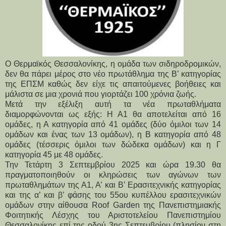
Ο Θερμαϊκός Θεσσαλονίκης, η ομάδα των σιδηροδρομικών,
δεν θα πάρει μέρος στο νέο πρωτάθλημα της Β’ κατηγορίας
της ΕΠΣΜ καθώς δεν είχε τις απαιτούμενες βοήθειες και
μάλιστα σε μια χρονιά που γιορτάζει 100 χρόνια ζωής.
Μετά την εξέλιξη αυτή τα νέα πρωταθλήματα 
διαμορφώνονται ως εξής: Η Α1 θα αποτελείται από 16 
ομάδες, η Α κατηγορία από 41 ομάδες (δύο όμιλοι των 14 
ομάδων και ένας των 13 ομάδων), η Β κατηγορία από 48 
ομάδες (τέσσερις όμιλοι των δώδεκα ομάδων) και η Γ 
κατηγορία 45 με 48 ομάδες.
Την Τετάρτη 3 Σεπτεμβρίου 2025 και ώρα 19.30 θα 
πραγματοποιηθούν οι κληρώσεις των αγώνων των 
πρωταθλημάτων της Α1, Α’ και Β’ Ερασιτεχνικής κατηγορίας 
και της α’ και β’ φάσης του 55ου κυπέλλου ερασιτεχνικών 
ομάδων στην αίθουσα Roof Garden της Πανεπιστημιακής 
Φοιτητικής Λέσχης του Αριστοτελείου Πανεπιστημίου 
Θεσσαλονίκης επί της οδού 3ης Σεπτεμβρίου (πλησίον στη 