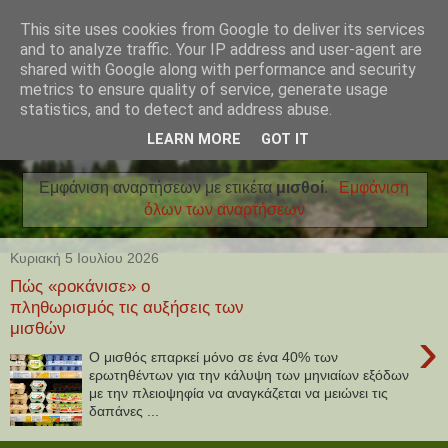
This site uses cookies from Google to deliver its services
and to analyze traffic. Your IP address and user-agent are
shared with Google along with performance and security
metrics to ensure quality of service, generate usage
statistics, and to detect and address abuse.
LEARN MORE
GOT IT
Εμφάνιση αναρτήσεων με ετικέτα
μισθοί
.
Εμφάνιση
όλων των αναρτήσεων
Κυριακή 5 Ιουλίου 2026
Πώς «ροκάνισε» ο
πληθωρισμός τις αυξήσεις των
μισθών
›
Ο μισθός επαρκεί μόνο σε ένα 40% των
ερωτηθέντων για την κάλυψη των μηνιαίων εξόδων
με την πλειοψηφία να αναγκάζεται να μειώνει τις
δαπάνες ...