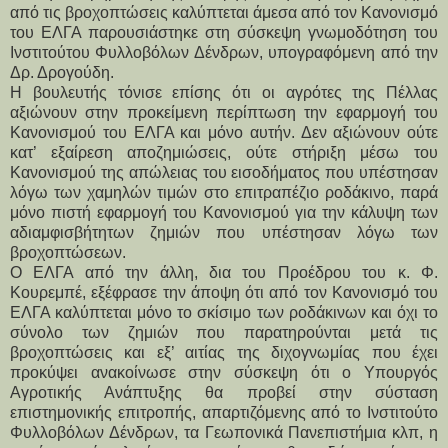
από τις βροχοπτώσεις καλύπτεται άμεσα από τον Κανονισμό
του ΕΛΓΑ παρουσιάστηκε στη σύσκεψη γνωμοδότηση του
Ινστιτούτου Φυλλοβόλων Δένδρων, υπογραφόμενη από την
Δρ. Δρογούδη.
Η βουλευτής τόνισε επίσης ότι οι αγρότες της Πέλλας
αξιώνουν στην προκείμενη περίπτωση την εφαρμογή του
Κανονισμού του ΕΛΓΑ και μόνο αυτήν. Δεν αξιώνουν ούτε
κατ’ εξαίρεση αποζημιώσεις, ούτε στήριξη μέσω του
Κανονισμού της απώλειας του εισοδήματος που υπέστησαν
λόγω των χαμηλών τιμών στο επιτραπέζιο ροδάκινο, παρά
μόνο πιστή εφαρμογή του Κανονισμού για την κάλυψη των
αδιαμφισβήτητων ζημιών που υπέστησαν λόγω των
βροχοπτώσεων.
Ο ΕΛΓΑ από την άλλη, δια του Προέδρου του κ. Φ.
Κουρεμπέ, εξέφρασε την άποψη ότι από τον Κανονισμό του
ΕΛΓΑ καλύπτεται μόνο το σκίσιμο των ροδάκινων και όχι το
σύνολο των ζημιών που παρατηρούνται μετά τις
βροχοπτώσεις και εξ’ αιτίας της διχογνωμίας που έχει
προκύψει ανακοίνωσε στην σύσκεψη ότι ο Υπουργός
Αγροτικής Ανάπτυξης θα προβεί στην σύσταση
επιστημονικής επιτροπής, απαρτιζόμενης από το Ινστιτούτο
Φυλλοβόλων Δένδρων, τα Γεωπονικά Πανεπιστήμια κλπ, η