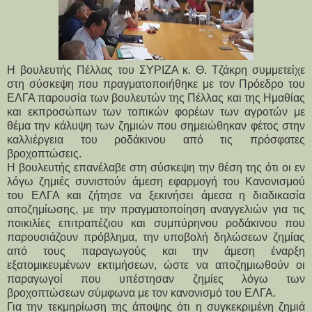
Η βουλευτής Πέλλας του ΣΥΡΙΖΑ κ. Θ. Τζάκρη συμμετείχε
στη σύσκεψη που πραγματοποιήθηκε με τον Πρόεδρο του
ΕΛΓΑ παρουσία των βουλευτών της Πέλλας και της Ημαθίας
και εκπροσώπων των τοπικών φορέων των αγροτών με
θέμα την κάλυψη των ζημιών που σημειώθηκαν φέτος στην
καλλιέργεια του ροδάκινου από τις πρόσφατες
βροχοπτώσεις.
Η βουλευτής επανέλαβε στη σύσκεψη την θέση της ότι οι εν
λόγω ζημιές συνιστούν άμεση εφαρμογή του Κανονισμού
του ΕΛΓΑ και ζήτησε να ξεκινήσει άμεσα η διαδικασία
αποζημίωσης, με την πραγματοποίηση αναγγελιών για τις
ποικιλίες επιτραπέζιου και συμπύρηνου ροδάκινου που
παρουσιάζουν πρόβλημα, την υποβολή δηλώσεων ζημίας
από τους παραγωγούς και την άμεση έναρξη
εξατομικευμένων εκτιμήσεων, ώστε να αποζημιωθούν οι
παραγωγοί που υπέστησαν ζημίες λόγω των
βροχοπτώσεων σύμφωνα με τον κανονισμό του ΕΛΓΑ.
Για την τεκμηρίωση της άποψης ότι η συγκεκριμένη ζημιά