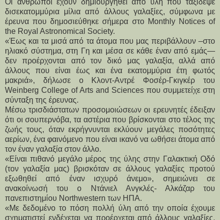
Οι άνθρωποι έχουν δημιουργηθεί από ύλη που ταξίδεψε
δισεκατομμύρια μίλια από άλλους γαλαξίες, σύμφωνα με
έρευνα που δημοσιεύθηκε σήμερα στο Monthly Notices of
the Royal Astronomical Society.
«Έως και τα μισά από τα άτομα που μας περιβάλλουν –στο
ηλιακό σύστημα, στη Γη και μέσα σε κάθε έναν από εμάς—
δεν προέρχονται από τον δικό μας γαλαξία, αλλά από
άλλους που είναι έως και ένα εκατομμύρια έτη φωτός
μακριά», δήλωσε ο Κλοντ-Αντρέ Φοσέρ-Γκιγκέρ του
Weinberg College of Arts and Sciences που συμμετείχε στη
σύνταξη της έρευνας.
Μέσω τρισδιάστατων προσομοιώσεων οι ερευνητές έδειξαν
ότι οι σουπερνόβα, τα αστέρια που βρίσκονται στο τέλος της
ζωής τους, όταν εκρήγνυνται εκλύουν μεγάλες ποσότητες
αερίων, ένα φαινόμενο που είναι ικανό να ωθήσει άτομα από
τον έναν γαλαξία στον άλλο.
«Είναι πιθανό μεγάλο μέρος της ύλης στην Γαλακτική Οδό
(τον γαλαξία μας) βρισκόταν σε άλλους γαλαξίες προτού
εξωθηθεί από έναν ισχυρό άνεμο», σημειώνει σε
ανακοίνωσή του ο Ντάνιελ Ανγκλές- Αλκάζαρ του
πανεπιστημίου Northwestern των ΗΠΑ.
«Με δεδομένο το πόση πολλή ύλη από την οποία έχουμε
σχηματιστεί ενδέχεται να προέρχεται από άλλους γαλαξίες,