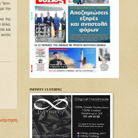
 "αντι-
με την
ια της
α άλλα,
πία και
ι αυτός
INFINITY CLOTHING
Ανάρτηση