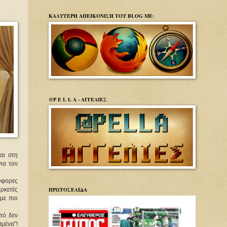
ΚΑΛΥΤΕΡΗ ΑΠΕΙΚΟΝΙΣΗ ΤΟΥ BLOG ΜΕ:
@P E L L A - ΑΓΓΕΛΙΕΣ
αι στη
ια τον
ύφορες
ΠΡΩΤΟΣΕΛΙΔΑ
αρκετές
άμε πιο
τό δεν
σμένα”!