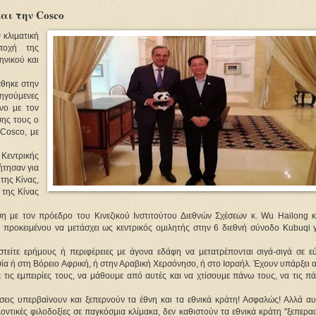
αι την Cosco
 κλιματική
ποχή της
ηνικού και
θηκε στην
ηγούμενες
νο με τον
σης τους ο
 Cosco, με
Κεντρικής
ήτησαν για
της Κίνας,
 της Κίνας
ε τον πρόεδρο του Κινεζικού Ινστιτούτου Διεθνών Σχέσεων κ. Wu Hailong κ
, προκειμένου να μετάσχει ως κεντρικός ομιλητής στην 6 διεθνή σύνοδο
Kubuqi γ
στείτε ερήμους ή περιφέρειες με άγονα εδάφη να μετατρέπονται σιγά-σιγά σε ε
σία ή στη Βόρειο Αφρική, ή στην Αραβική Χερσόνησο, ή στο Ισραήλ. Έχουν υπάρξει 
 τις εμπειρίες τους, να μάθουμε από αυτές και να χτίσουμε πάνω τους, να τις π
εις υπερβαίνουν και ξεπερνούν τα έθνη και τα εθνικά κράτη! Ασφαλώς! Αλλά αυ
λοντικές φιλοδοξίες σε παγκόσμια κλίμακα, δεν καθιστούν τα εθνικά κράτη "ξεπερα