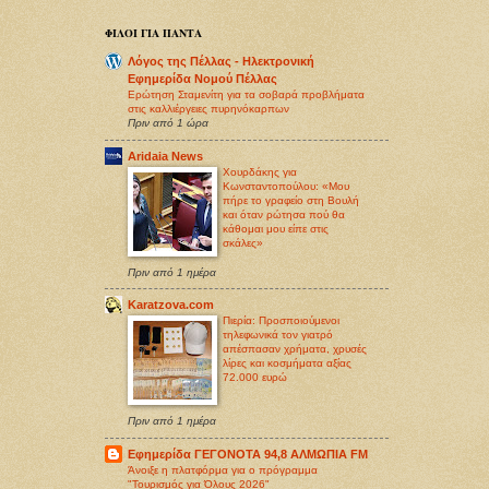
ΦΙΛΟΙ ΓΙΑ ΠΑΝΤΑ
Λόγος της Πέλλας - Ηλεκτρονική
Εφημερίδα Νομού Πέλλας
Ερώτηση Σταμενίτη για τα σοβαρά προβλήματα
στις καλλιέργειες πυρηνόκαρπων
Πριν από 1 ώρα
Aridaia News
Χουρδάκης για
Κωνσταντοπούλου: «Μου
πήρε το γραφείο στη Βουλή
και όταν ρώτησα πού θα
κάθομαι μου είπε στις
σκάλες»
Πριν από 1 ημέρα
Karatzova.com
Πιερία: Προσποιούμενοι
τηλεφωνικά τον γιατρό
απέσπασαν χρήματα, χρυσές
λίρες και κοσμήματα αξίας
72.000 ευρώ
Πριν από 1 ημέρα
Εφημερίδα ΓΕΓΟΝΟΤΑ 94,8 ΑΛΜΩΠΙΑ FM
Άνοιξε η πλατφόρμα για ο πρόγραμμα
"Τουρισμός για Όλους 2026"