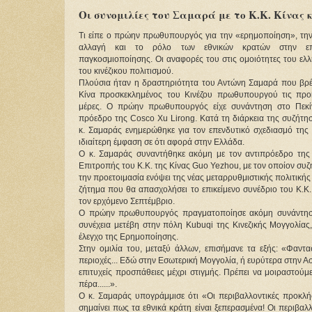
Οι συνομιλίες του Σαμαρά με το Κ.Κ. Κίνας κ
Τι είπε ο πρώην πρωθυπουργός για την «ερημοποίηση», την
αλλαγή και το ρόλο των εθνικών κρατών στην ε
παγκοσμιοποίησης. Οι αναφορές του στις ομοιότητες του ελλ
του κινέζικου πολιτισμού.
Πλούσια ήταν η δραστηριότητα του Αντώνη Σαμαρά που βρέ
Κίνα προσκεκλημένος του Κινέζου πρωθυπουργού τις προ
μέρες. Ο πρώην πρωθυπουργός είχε συνάντηση στο Πεκί
πρόεδρο της Cosco Xu Lirong. Κατά τη διάρκεια της συζήτη
κ. Σαμαράς ενημερώθηκε για τον επενδυτικό σχεδιασμό της
ιδιαίτερη έμφαση σε ότι αφορά στην Ελλάδα.
Ο κ. Σαμαράς συναντήθηκε ακόμη με τον αντιπρόεδρο της 
Επιτροπής του Κ.Κ. της Κίνας Guo Yezhou, με τον οποίον συζ
την προετοιμασία ενόψει της νέας μεταρρυθμιστικής πολιτικής 
ζήτημα που θα απασχολήσει το επικείμενο συνέδριο του Κ.Κ.
τον ερχόμενο Σεπτέμβριο.
Ο πρώην πρωθυπουργός πραγματοποίησε ακόμη συνάντηση μ
συνέχεια μετέβη στην πόλη Kubuqi της Κινεζικής Μογγολίας
έλεγχο της Ερημοποίησης.
Στην ομιλία του, μεταξύ άλλων, επισήμανε τα εξής: «Φαντα
περιοχές... Εδώ στην Εσωτερική Μογγολία, ή ευρύτερα στην Α
επιτυχείς προσπάθειες μέχρι στιγμής. Πρέπει να μοιραστούμε
πέρα......».
Ο κ. Σαμαράς υπογράμμισε ότι «Οι περιβαλλοντικές προκλήσ
σημαίνει πως τα εθνικά κράτη είναι ξεπερασμένα! Οι περιβαλ