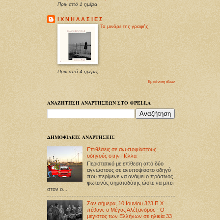
Πριν από 1 ημέρα
Ι Χ Ν Η Λ Α Σ Ι Ε Σ
Τα μινόρε της γραφής
Πριν από 4 ημέρες
Εμφάνιση όλων
ΑΝΑΖΗΤΗΣΗ ΑΝΑΡΤΗΣΕΩΝ ΣΤΟ @PELLA
ΔΗΜΟΦΙΛΕΙΣ ΑΝΑΡΤΗΣΕΙΣ
Επιθέσεις σε ανυποψίαστους
οδηγούς στην Πέλλα
Περιστατικό με επίθεση από δύο
αγνώστους σε ανυποψίαστο οδηγό
που περίμενε να ανάψει ο πράσινος
φωτεινός σηματοδότης ώστε να μπει
στον ο...
Σαν σήμερα, 10 Ιουνίου 323 Π.Χ.
πέθανε ο Μέγας Αλέξανδρος - Ο
μέγιστος των Ελλήνων σε ηλικία 33