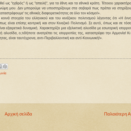
ί ως "εχθρός" ή ως "απειλή", για τα έθνη και τα εθνικά κράτη. Τέτοιου χαρακτήρα
 γνώμη μου. Δεν μπορούμε να υποστηρίζουμε στα σοβαρά πως πρέπει να στηρίξου
'καταστρέφουμε' τις εθνικές διαφορετικότητες σε όλο τον κόσμο!».
οινά στοιχεία του ελληνικού και του κινέζικου πολιτισμού λέγοντας ότι «Η έννο
πως είναι επίσης κεντρική και στον Κινεζικό Πολιτισμό. Σε αυτό, όπως και σε τόσ
ίναι εξαιρετικά δυναμική. Χαρακτηρίζει μια εξελικτική αλυσίδα με εσωτερική ισορρο
κή αλυσίδα, ο,τιδήποτε ανατρέπει τις ισορροπίες της, καταστρέφει την Αρμονία! Κ
τας, είναι ταυτόχρονα, αντι-Περιβαλλοντική και αντί-Κοινωνική!».
ωνία
Αρχική σελίδα
Παλαιότερη 