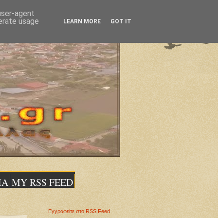
 user-agent
nerate usage
LEARN MORE
GOT IT
ΙΑ
MY RSS FEED
Εγγραφείτε στο RSS Feed