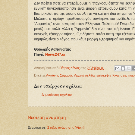
Δεν πρέπει ποτέ να επιτρέψουμε η "παγκοσμιότητα" να εκληφθε
εθνική" παγκοσμιοποίηση είναι μορφή εξτρεμισμού κατά τη
βιοποικιλότητα της φύσης σε όλη τη γη και την ίδια στιγμή να 
Μάλιστα ο πρώην πρωθυπουργός συνέκρινε και ανέδειξε τα κ
“Αρμονίας” είναι κεντρική στον Ελληνικό Πολιτισμό! Γνωρίζω 
μοιάζουμε πολύ. Αλλά η "Αρμονία" δεν είναι στατική έννοια. Ε
συνεχείς εξισορροπήσεις. Ο,τιδήποτε σπάει αυτή την εξελικτι
ακριβώς είναι ο λόγος, που κάθε μορφή εξτρεμισμού και ακρότη
Θοδωρής Λαπαναΐτης
Πηγή:
News247.gr
Αναρτήθηκε από
Πέτρος Κάνος
στις
2:03:00 μ.μ.
Ετικέτες
Αντώνης Σαμαράς
,
Αρχική σελίδα
,
επίσκεψη
,
Κίνα
,
στην κοιν
Δεν υπάρχουν σχόλια:
Δημοσίευση σχολίου
Νεότερη ανάρτηση
Εγγραφή σε:
Σχόλια ανάρτησης (Atom)