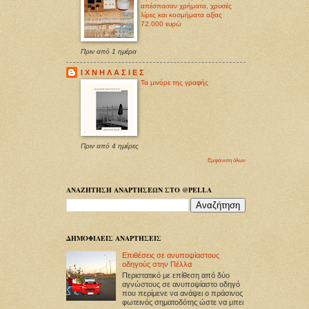
απέσπασαν χρήματα, χρυσές
λίρες και κοσμήματα αξίας
72.000 ευρώ
Πριν από 1 ημέρα
Ι Χ Ν Η Λ Α Σ Ι Ε Σ
Τα μινόρε της γραφής
Πριν από 4 ημέρες
Εμφάνιση όλων
ΑΝΑΖΗΤΗΣΗ ΑΝΑΡΤΗΣΕΩΝ ΣΤΟ @PELLA
ΔΗΜΟΦΙΛΕΙΣ ΑΝΑΡΤΗΣΕΙΣ
Επιθέσεις σε ανυποψίαστους
οδηγούς στην Πέλλα
Περιστατικό με επίθεση από δύο
αγνώστους σε ανυποψίαστο οδηγό
που περίμενε να ανάψει ο πράσινος
φωτεινός σηματοδότης ώστε να μπει