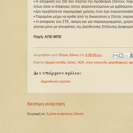
• Η απόφαση του ΣτΕ δεν πλήττει την προθεσμία 10ετούς παρ
όπως είναι οι διάφορες λίστες φορολογούμενων με εμβάσματα 
• Δεν προβλέπεται παραγραφή χρήσης όταν έχει ενεργοποιηθεί
• Παραμένει μέχρι να κριθεί από τη δικαιοσύνη η 20ετής παραγ
• Η απόφαση του ΣΤΕ, ακόμη και για παραγεγραμμένες χρήσει
γίνεται μόνο με αποφάσεις της Διεύθυνσης Επίλυσης Διαφορώ
Πηγή: ΑΠΕ-ΜΠΕ
Αναρτήθηκε από
Πέτρος Κάνος
στις
6:58:00 μ.μ.
Ετικέτες
Αρχική σελίδα
,
λίστες
,
ΝΣΚ
,
στην κοινωνία
,
φοροδιαφυγή
,
φο
Δεν υπάρχουν σχόλια:
Δημοσίευση σχολίου
Νεότερη ανάρτηση
Εγγραφή σε:
Σχόλια ανάρτησης (Atom)