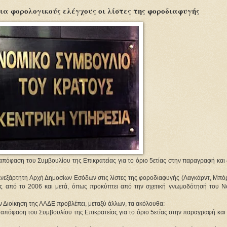
ια φορολογικούς ελέγχους οι λίστες της φοροδιαφυγής
 απόφαση του Συμβουλίου της Επικρατείας για το όριο 5ετίας στην παραγραφή και
 Ανεξάρτητη Αρχή Δημοσίων Εσόδων στις λίστες της φοροδιαφυγής (Λαγκάρντ, Μπόρ
ις από το 2006 και μετά, όπως προκύπτει από την σχετική γνωμοδότησή του Ν
 Διοίκηση της ΑΑΔΕ προβλέπει, μεταξύ άλλων, τα ακόλουθα:
η απόφαση του Συμβουλίου της Επικρατείας για το όριο 5ετίας στην παραγραφή και