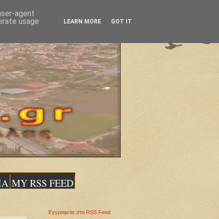
 user-agent
nerate usage
LEARN MORE
GOT IT
ΙΑ
MY RSS FEED
Εγγραφείτε στο RSS Feed