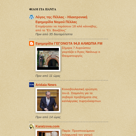
ΦΙΛΟΙ ΓΙΑ ΠΑΝΤΑ
Λόγος της Πέλλας - Ηλεκτρονική
Εφημερίδα Νομού Πέλλας
Επιχείρησαν να περάσουν 18 κιλά κάνναβης,
από το “Ελ. Βενιζέλος”
Πριν από 35 δευτερόλεπτα
Εφημερίδα ΓΕΓΟΝΟΤΑ 94,8 ΑΛΜΩΠΙΑ FM
Σήμερα 7 Αυγούστου
γιορτάζει ο Άγιος Νικάνωρ ο
Θαυματουργός
Πριν από 11 ώρες
Aridaia News
Κοινοβουλευτική ερώτηση
του Δ. Σταμενίτη για τα
σοβαρά προβλήματα στις
καλλιέργειες πυρηνόκαρπων
Πριν από 14 ώρες
Karatzova.com
Πιερία: Προσποιούμενοι
τηλεφωνικά τον γιατρό