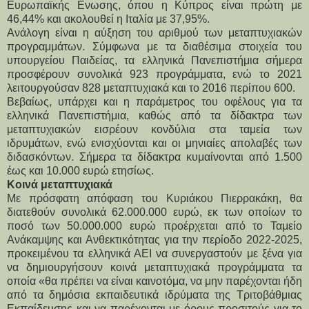
Ευρωπαϊκής Ενωσης, όπου η Κύπρος είναι πρώτη με 
46,44% και ακολουθεί η Ιταλία με 37,95%.
Ανάλογη είναι η αύξηση του αριθμού των μεταπτυχιακών 
προγραμμάτων. Σύμφωνα με τα διαθέσιμα στοιχεία του 
υπουργείου Παιδείας, τα ελληνικά Πανεπιστήμια σήμερα 
προσφέρουν συνολικά 923 προγράμματα, ενώ το 2021 
λειτουργούσαν 828 μεταπτυχιακά και το 2016 περίπου 600.
Βεβαίως, υπάρχει και η παράμετρος του οφέλους για τα 
ελληνικά Πανεπιστήμια, καθώς από τα δίδακτρα των 
μεταπτυχιακών εισρέουν κονδύλια στα ταμεία των 
ιδρυμάτων, ενώ ενισχύονται και οι μηνιαίες απολαβές των 
διδασκόντων. Σήμερα τα δίδακτρα κυμαίνονται από 1.500 
έως και 10.000 ευρώ ετησίως.
Kοινά μεταπτυχιακά
Με πρόσφατη απόφαση του Κυριάκου Πιερρακάκη, θα 
διατεθούν συνολικά 62.000.000 ευρώ, εκ των οποίων το 
ποσό των 50.000.000 ευρώ προέρχεται από το Ταμείο 
Ανάκαμψης και Ανθεκτικότητας για την περίοδο 2022-2025, 
προκειμένου τα ελληνικά ΑΕΙ να συνεργαστούν με ξένα για 
να δημιουργήσουν κοινά μεταπτυχιακά προγράμματα τα 
οποία «θα πρέπει να είναι καινοτόμα, να μην παρέχονται ήδη 
από τα δημόσια εκπαιδευτικά ιδρύματα της Τριτοβάθμιας 
Εκπαίδευσης και να παρέχονται με όρους προσιτούς για το 