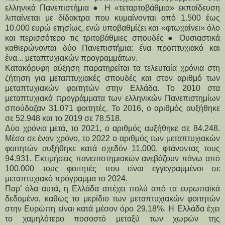
ελληνικά Πανεπιστήμια ● Η «τεταρτοβάθμια» εκπαίδευση
λιπαίνεται με δίδακτρα που κυμαίνονται από 1.500 έως
10.000 ευρώ ετησίως, ενώ υποβαθμίζει και «φτωχαίνει» όλο
και περισσότερο τις τριτοβάθμιες σπουδές ● Ουσιαστικά
καθιερώνονται δύο Πανεπιστήμια: ένα προπτυχιακό και
ένα... μεταπτυχιακών προγραμμάτων.
Κατακόρυφη αύξηση παρατηρείται τα τελευταία χρόνια στη 
ζήτηση για μεταπτυχιακές σπουδές και στον αριθμό των 
μεταπτυχιακών φοιτητών στην Ελλάδα. Το 2010 στα 
μεταπτυχιακά προγράμματα των ελληνικών Πανεπιστημίων 
σπούδαζαν 31.071 φοιτητές. Το 2016, ο αριθμός αυξήθηκε 
σε 52.948 και το 2019 σε 78.518.
Δύο χρόνια μετά, το 2021, ο αριθμός αυξήθηκε σε 84.248. 
Μέσα σε έναν χρόνο, το 2022 ο αριθμός των μεταπτυχιακών 
φοιτητών αυξήθηκε κατά σχεδόν 11.000, φτάνοντας τους 
94.931. Εκτιμήσεις πανεπιστημιακών ανεβάζουν πάνω από 
100.000 τους φοιτητές που είναι εγγεγραμμένοι σε 
μεταπτυχιακό πρόγραμμα το 2024.
Παρ’ όλα αυτά, η Ελλάδα απέχει πολύ από τα ευρωπαϊκά 
δεδομένα, καθώς το μερίδιο των μεταπτυχιακών φοιτητών 
στην Ευρώπη είναι κατά μέσον όρο 29,18%. Η Ελλάδα έχει 
το χαμηλότερο ποσοστό μεταξύ των χωρών της 