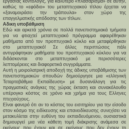
εργασίας κοντολογίς, για καλύτερο «πλασάρισμα» σε αυτήν, 
καθώς το «εφόδιο» του μεταπτυχιακού τίτλου έρχεται να 
«ξαναμοιράσει την τράπουλα» στον χώρο της 
επαγγελματικής απόδοσης των τίτλων.
Αδικη υποβάθμιση
Εδώ και αρκετά χρόνια σε πολλά πανεπιστημιακά τμήματα 
για να φτιαχτεί μεταπτυχιακό πρόγραμμα αφαιρέθηκαν 
μαθήματα από τον προπτυχιακό κύκλο και μεταφέρθηκαν 
στο μεταπτυχιακό! Σε άλλες περιπτώσεις πάλι 
αντιγράφτηκαν μαθήματα του προπτυχιακού κύκλου για να 
διδάσκονται στο μεταπτυχιακό με περισσότερες 
λεπτομέρειες και διαφορετικά συγγράμματα.
Αυτή η μοιρολατρική αποδοχή της άδικης υποβάθμισης των 
πανεπιστημιακών σπουδών δημιούργησε μια «ελληνική 
Τεταρτοβάθμια Εκπαίδευση» με δυσανάλογη για τις 
πραγματικές ανάγκες της χώρας έκταση και συνακόλουθο 
υπέρογκο κόστος σε χρόνο και χρήμα για τους Ελληνες 
πτυχιούχους.
Είναι φανερό ότι αν το κόστος του εισιτηρίου για την είσοδο 
στον κόσμο της ειδίκευσης και επανειδίκευσης συνεχίσει να 
μετακυλίεται στην ευθύνη του εκπαιδευόμενου, ουσιαστικά 
δημιουργεί μια νέα κάθετη τομή διάκρισης ανάμεσα σε 
εκείνους που έχουν και σε εκείνους που δεν έχουν τη 