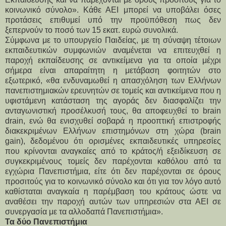
κοινωνικό σύνολο». Κάθε ΑΕΙ μπορεί να υποβάλει όσες 
προτάσεις επιθυμεί υπό την προϋπόθεση πως δεν 
ξεπερνούν το ποσό των 15 εκατ. ευρώ συνολικά.
Σύμφωνα με το υπουργείο Παιδείας, με τη σύναψη τέτοιων 
εκπαιδευτικών συμφωνιών αναμένεται να επιτευχθεί η 
παροχή εκπαίδευσης σε αντικείμενα για τα οποία μέχρι 
σήμερα είναι απαραίτητη η μετάβαση φοιτητών στο 
εξωτερικό, «θα ενδυναμωθεί η απασχόληση των Ελλήνων 
πανεπιστημιακών ερευνητών σε τομείς και αντικείμενα που η 
υφιστάμενη κατάσταση της αγοράς δεν διασφαλίζει την 
ανταγωνιστική προσέλκυσή τους, θα αποφευχθεί το brain 
drain, ενώ θα ενισχυθεί σοβαρά η προοπτική επιστροφής 
διακεκριμένων Ελλήνων επιστημόνων στη χώρα (brain 
gain), δεδομένου ότι ορισμένες εκπαιδευτικές υπηρεσίες 
που κρίνονται αναγκαίες από το κράτος/ή εξειδίκευση σε 
συγκεκριμένους τομείς δεν παρέχονται καθόλου από τα 
εγχώρια Πανεπιστήμια, είτε ότι δεν παρέχονται σε όρους 
προσιτούς για το κοινωνικό σύνολο και ότι για τον λόγο αυτό 
καθίσταται αναγκαία η παρέμβαση του κράτους ώστε να 
αναθέσει την παροχή αυτών των υπηρεσιών στα ΑΕΙ σε 
συνεργασία με τα αλλοδαπά Πανεπιστήμια».
Τα δύο Πανεπιστήμια