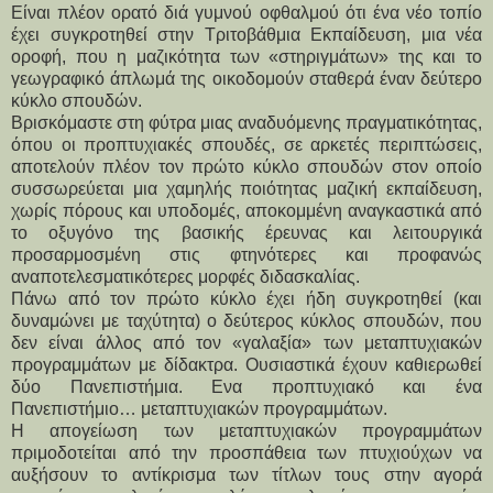
Είναι πλέον ορατό διά γυμνού οφθαλμού ότι ένα νέο τοπίο 
έχει συγκροτηθεί στην Tριτοβάθμια Eκπαίδευση, μια νέα 
οροφή, που η μαζικότητα των «στηριγμάτων» της και το 
γεωγραφικό άπλωμά της οικοδομούν σταθερά έναν δεύτερο 
κύκλο σπουδών.
Bρισκόμαστε στη φύτρα μιας αναδυόμενης πραγματικότητας, 
όπου οι προπτυχιακές σπουδές, σε αρκετές περιπτώσεις, 
αποτελούν πλέον τον πρώτο κύκλο σπουδών στον οποίο 
συσσωρεύεται μια χαμηλής ποιότητας μαζική εκπαίδευση, 
χωρίς πόρους και υποδομές, αποκομμένη αναγκαστικά από 
το οξυγόνο της βασικής έρευνας και λειτουργικά 
προσαρμοσμένη στις φτηνότερες και προφανώς 
αναποτελεσματικότερες μορφές διδασκαλίας.
Πάνω από τον πρώτο κύκλο έχει ήδη συγκροτηθεί (και 
δυναμώνει με ταχύτητα) ο δεύτερος κύκλος σπουδών, που 
δεν είναι άλλος από τον «γαλαξία» των μεταπτυχιακών 
προγραμμάτων με δίδακτρα. Ουσιαστικά έχουν καθιερωθεί 
δύο Πανεπιστήμια. Ενα προπτυχιακό και ένα 
Πανεπιστήμιο… μεταπτυχιακών προγραμμάτων.
Η απογείωση των μεταπτυχιακών προγραμμάτων 
πριμοδοτείται από την προσπάθεια των πτυχιούχων να 
αυξήσουν το αντίκρισμα των τίτλων τους στην αγορά 