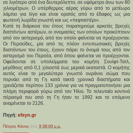
σε λιγότερο από ένα δευτερόλεπτο, σε υψόμετρο άνω των 80 
χιλιομέτρων. Ο υπέρθερμος αέρας γύρω από το μετέωρο 
λάμπει για λίγο και είναι ορατός από το έδαφος ως μια 
φωτεινή λωρίδα γνωστή και ως «πεφταστέρι».
Κατά τη διάρκεια του έτους παρατηρούμε αρκετές βροχές 
διαττόντων αστέρων, οι ονομασίες των οποίων προκύπτουν 
από τον αστερισμό, από τον οποίο φαίνεται να προέρχονται. 
Οι Περσείδες, μία από τις πλέον εντυπωσιακές βροχές 
διαττόντων του έτους, έχουν πάρει το όνομά τους από τον 
αστερισμό του Περσέα, από όπου φαίνεται να προέρχονται. 
Οφείλονται σε υπολείμματα του κομήτη Σουίφτ-Τατλ, 
μεγέθους από 0,1 χιλιοστά έως μερικά εκατοστά. Ο κομήτης 
αυτός είναι το μεγαλύτερο γνωστό ουράνιο σώμα που 
περνάει από τη Γη κατά τακτά χρονικά διαστήματα και 
χρειάζεται περίπου 133 χρόνια για να πραγματοποιήσει μια 
πλήρη περιφορά γύρω από τον Ήλιο. Το τελευταίο κοντινό 
πέρασμά του από τη Γη ήταν το 1992 και το επόμενο 
αναμένεται το 2126.
Πηγή: 
efsyn.gr
Πέτρος Κάνος
στις
9:38:00 μ.μ.