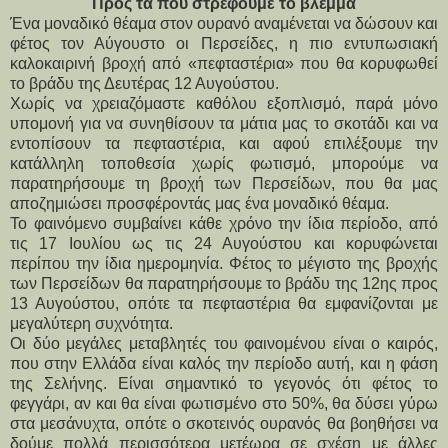
Προς τα πού στρέφουμε το βλέμμα
Ένα μοναδικό θέαμα στον ουρανό αναμένεται να δώσουν και 
φέτος τον Αύγουστο οι Περσείδες, η πιο εντυπωσιακή 
καλοκαιρινή βροχή από «πεφταστέρια» που θα κορυφωθεί 
το βράδυ της Δευτέρας 12 Αυγούστου.
Χωρίς να χρειαζόμαστε καθόλου εξοπλισμό, παρά μόνο 
υπομονή για να συνηθίσουν τα μάτια μας το σκοτάδι και να 
εντοπίσουν τα πεφταστέρια, και αφού επιλέξουμε την 
κατάλληλη τοποθεσία χωρίς φωτισμό, μπορούμε να 
παρατηρήσουμε τη βροχή των Περσείδων, που θα μας 
αποζημιώσει προσφέροντάς μας ένα μοναδικό θέαμα.
Το φαινόμενο συμβαίνει κάθε χρόνο την ίδια περίοδο, από 
τις 17 Ιουλίου ως τις 24 Αυγούστου και κορυφώνεται 
περίπου την ίδια ημερομηνία. Φέτος το μέγιστο της βροχής 
των Περσείδων θα παρατηρήσουμε το βράδυ της 12ης προς 
13 Αυγούστου, οπότε τα πεφταστέρια θα εμφανίζονται με 
μεγαλύτερη συχνότητα.
Οι δύο μεγάλες μεταβλητές του φαινομένου είναι ο καιρός, 
που στην Ελλάδα είναι καλός την περίοδο αυτή, και η φάση 
της Σελήνης. Είναι σημαντικό το γεγονός ότι φέτος το 
φεγγάρι, αν και θα είναι φωτισμένο στο 50%, θα δύσει γύρω 
στα μεσάνυχτα, οπότε ο σκοτεινός ουρανός θα βοηθήσει να 
δούμε πολλά περισσότερα μετέωρα σε σχέση με άλλες 