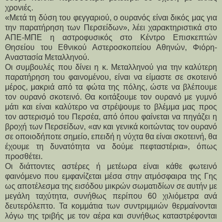
χρονιές.
«Μετά τη δύση του φεγγαριού, ο ουρανός είναι δικός μας για 
την παρατήρηση των Περσείδων», λέει χαρακτηριστικά στο 
ΑΠΕ-ΜΠΕ η αστροφυσικός στο Κέντρο Επισκεπτών 
Θησείου του Εθνικού Αστεροσκοπείου Αθηνών, Φιόρη-
Αναστασία Μεταλληνού.
Οι συμβουλές που δίνει η κ. Μεταλληνού για την καλύτερη 
παρατήρηση του φαινομένου, είναι να είμαστε σε σκοτεινό 
μέρος, μακριά από τα φώτα της πόλης, ώστε να βλέπουμε 
τον ουρανό σκοτεινό. Θα κοιτάξουμε τον ουρανό με γυμνό 
μάτι και είναι καλύτερο να στρέψουμε το βλέμμα μας προς 
τον αστερισμό του Περσέα, από όπου φαίνεται να πηγάζει η 
βροχή των Περσείδων, «αν και γενικά κοιτώντας τον ουρανό 
σε οποιοδήποτε σημείο, επειδή η νύχτα θα είναι σκοτεινή, θα 
έχουμε τη δυνατότητα να δούμε πεφταστέρια», όπως 
προσθέτει.
Οι διάττοντες αστέρες ή μετέωρα είναι κάθε φωτεινό 
φαινόμενο που εμφανίζεται μέσα στην ατμόσφαιρα της Γης 
ως αποτέλεσμα της εισόδου μικρών σωματιδίων σε αυτήν με 
μεγάλη ταχύτητα, συνήθως περίπου 60 χιλιόμετρα ανά 
δευτερόλεπτο. Τα κομμάτια των συντριμμιών θερμαίνονται 
λόγω της τριβής με τον αέρα και συνήθως καταστρέφονται 