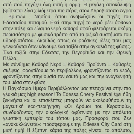
από πού πηγάζει όλη αυτή η ορμή. Η μεγάλη αποκάλυψη
βρίσκεται λίγα χιλιόμετρα πιο πέρα, στον Υδροβιότοπο Άγρα
- Βρυτών - Νησίου, όπου αναβλύζουν οι πηγές του
Εδεσσαίου ποταμού. Εκεί στην πηγή το νερό ρέει άφθονο
στην πόλη και είναι το νερό καθαρό αφού φιλτράρεται ακόμη
περισσότερο με φυσικό τρόπο από τα ριζικά συστήματα του
υδροβιοτόπου. Ακριβώς όπως οι φρέσκιες ιδέες που μας
γεννιούνται όταν κάνουμε ένα ταξίδι στην αγκαλιά της φύσης.
Ένα ταξίδι στην Εδεσσα, την Βεγορίτιδα και την Ορεινή
Πέλλα.
Με σύνθημα Καθαρό Νερό = Καθαρά Προϊόντα = Καθαρές 
σκέψεις, φροντίζουμε το περιβάλλον, φροντίζοντας το νερό, 
φροντίζοντας στην ουσία τον εαυτό μας και την αναγέννησή 
του μέσα στην φύση.
Η Παγκόσμια Ημέρα Περιβάλλοντος μας πετυχαίνει στην πιο 
γλυκιά μας high season! Το Edessa Cherry Festival έχει ήδη 
ξεκινήσει και οι επισκέπτες μπορούν να ακολουθήσουν τη 
μαγευτική eco-περιήγηση «Οι Δρόμοι του Κερασιού», 
συνδυάζοντας την οικολογική αφύπνιση με την απόλυτα 
γευστική εμπειρία του τόπου μας. Προσφορά που δεν 
«ανακυκλώνεται»: προσφέρουμε την Edessa City Card στη 
μισή τιμή! Η έξυπνη κάρτα της πόλης γίνεται το απόλυτο, 