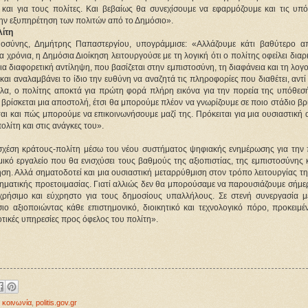
και για τους πολίτες. Και βεβαίως θα συνεχίσουμε να εφαρμόζουμε και τις υπόλ
την εξυπηρέτηση των πολιτών από το Δημόσιο».
λίτη
σύνης, Δημήτρης Παπαστεργίου, υπογράμμισε: «Αλλάζουμε κάτι βαθύτερο απ
α χρόνια, η Δημόσια Διοίκηση λειτουργούσε με τη λογική ότι ο πολίτης οφείλει διαρ
α διαφορετική αντίληψη, που βασίζεται στην εμπιστοσύνη, τη διαφάνεια και τη λογο
και αναλαμβάνει το ίδιο την ευθύνη να αναζητά τις πληροφορίες που διαθέτει, αντί 
λα, ο πολίτης αποκτά για πρώτη φορά πλήρη εικόνα για την πορεία της υπόθεσής
ίσκεται μια αποστολή, έτσι θα μπορούμε πλέον να γνωρίζουμε σε ποιο στάδιο βρί
ται και πώς μπορούμε να επικοινωνήσουμε μαζί της. Πρόκειται για μια ουσιαστική 
ολίτη και στις ανάγκες του».
σχέση κράτους-πολίτη μέσω του νέου συστήματος ψηφιακής ενημέρωσης για την π
ικό εργαλείο που θα ενισχύσει τους βαθμούς της αξιοπιστίας, της εμπιστοσύνης κ
ση. Αλλά σηματοδοτεί και μια ουσιαστική μεταρρύθμιση στον τρόπο λειτουργίας της
ηματικής προετοιμασίας. Γιατί αλλιώς δεν θα μπορούσαμε να παρουσιάζουμε σήμερ
χρήσιμο και εύχρηστο για τους δημοσίους υπαλλήλους. Σε στενή συνεργασία με
ο αξιοποιώντας κάθε επιστημονικό, διοικητικό και τεχνολογικό πόρο, προκειμέν
τικές υπηρεσίες προς όφελος του πολίτη».
 κοινωνία
,
politis.gov.gr