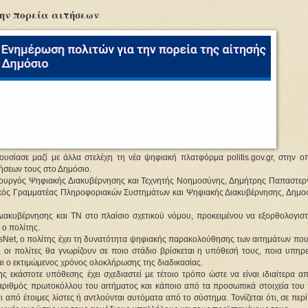
 την πορεία αιτήσεων
σίασε μαζί με άλλα στελέχη τη νέα ψηφιακή πλατφόρμα politis.gov.gr, στην οπ
τήσεων τους στο Δημόσιο.
ουργός Ψηφιακής Διακυβέρνησης και Τεχνητής Νοημοσύνης, Δημήτρης Παπαστεργί
ικός Γραμματέας Πληροφοριακών Συστημάτων και Ψηφιακής Διακυβέρνησης, Δημοσ
Διακυβέρνησης και ΤΝ στο πλαίσιο σχετικού νόμου, προκειμένου να εξορθολογιστο
 ο πολίτης.
isNet, ο πολίτης έχει τη δυνατότητα ψηφιακής παρακολούθησης των αιτημάτων που
 οι πολίτες θα γνωρίζουν σε ποιο στάδιο βρίσκεται η υπόθεσή τους, ποια υπηρεσ
είναι ο εκτιμώμενος χρόνος ολοκλήρωσης της διαδικασίας.
εκάστοτε υπόθεσης έχει σχεδιαστεί με τέτοιο τρόπο ώστε να είναι ιδιαίτερα απλ
αριθμός πρωτοκόλλου του αιτήματος και κάποιο από τα προσωπικά στοιχεία του π
πό έτοιμες λίστες ή αντλούνται αυτόματα από το σύστημα. Τονίζεται ότι, σε περ