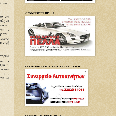
οιπες 
AUTO-SERVICE ΠΕΛΛΑ
ό μια 
κώς να 
δοσία. 
να τον 
 του. 
σκεται 
αλλαγή 
ορεία 
αι της 
 ίδιας 
ΣΥΝΕΡΓΕΙΟ ΑΥΤΟΚΙΝΗΤΩΝ ΤΣΑΚΠΙΝΑΚΗΣ
α κάτι 
 τους 
ου να 