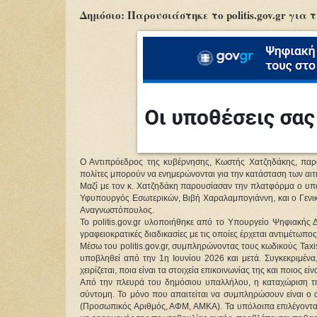
Δημόσιο: Παρουσιάστηκε το politis.gov.gr για
Ο Αντιπρόεδρος της κυβέρνησης, Κωστής Χατζηδάκης, παρου
πολίτες μπορούν να ενημερώνονται για την κατάσταση των αι
Μαζί με τον κ. Χατζηδάκη παρουσίασαν την πλατφόρμα ο υπ
Υφυπουργός Εσωτερικών, Βιβή Χαραλαμπογιάννη, και ο Γεν
Αναγνωστόπουλος.
Το politis.gov.gr υλοποιήθηκε από το Υπουργείο Ψηφιακής 
γραφειοκρατικές διαδικασίες με τις οποίες έρχεται αντιμέτωπος
Μέσω του politis.gov.gr, συμπληρώνοντας τους κωδικούς Tax
υποβληθεί από την 1η Ιουνίου 2026 και μετά. Συγκεκριμένα,
χειρίζεται, ποια είναι τα στοιχεία επικοινωνίας της και ποιος 
Από την πλευρά του δημόσιου υπαλλήλου, η καταχώριση της 
σύντομη. Το μόνο που απαιτείται να συμπληρώσουν είναι ο 
(Προσωπικός Αριθμός, ΑΦΜ, ΑΜΚΑ). Τα υπόλοιπα επιλέγονται α