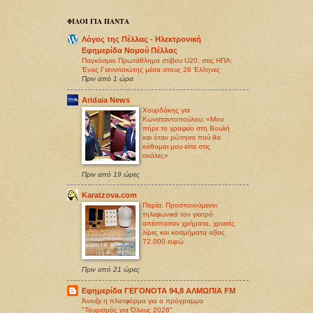
ΦΙΛΟΙ ΓΙΑ ΠΑΝΤΑ
Λόγος της Πέλλας - Ηλεκτρονική
Εφημερίδα Νομού Πέλλας
Παγκόσμιο Πρωτάθλημα στίβου U20, στις ΗΠΑ:
Ένας Γιαννιτσιώτης μέσα στους 26 Έλληνες
Πριν από 1 ώρα
Aridaia News
Χουρδάκης για
Κωνσταντοπούλου: «Μου
πήρε το γραφείο στη Βουλή
και όταν ρώτησα πού θα
κάθομαι μου είπε στις
σκάλες»
Πριν από 19 ώρες
Karatzova.com
Πιερία: Προσποιούμενοι
τηλεφωνικά τον γιατρό
απέσπασαν χρήματα, χρυσές
λίρες και κοσμήματα αξίας
72.000 ευρώ
Πριν από 21 ώρες
Εφημερίδα ΓΕΓΟΝΟΤΑ 94,8 ΑΛΜΩΠΙΑ FM
Άνοιξε η πλατφόρμα για ο πρόγραμμα
"Τουρισμός για Όλους 2026"