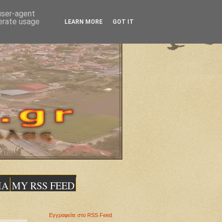
 user-agent
nerate usage
LEARN MORE
GOT IT
ΙΑ
MY RSS FEED
Εγγραφείτε στο RSS Feed