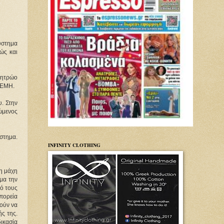
ύστημα 
ς και 
ητρώο 
 ΓΕΜΗ.
. Στην 
ώμενος 
τημα. 
INFINITY CLOTHING
η μάχη 
α την 
ό τους 
πορεία 
ούν να 
ς της. 
ικασία 