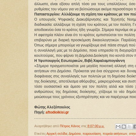
άλλωστε, είναι εξίσου απλή τόσο για τους υπαλλήλους όσο 
ρυθμίσεις του νόμου για να βελτιώσουμε ακόμα περισσότερο 
Παπαστεργίου: Αλλάζουμε τη σχέση του κράτους με τον πο
Ο υπουργός Ψηφιακής Διακυβέρνησης και Τεχνητής Νοημο
διαδικασία: αλλάζουμε τη σχέση του κράτους με τον πολίτη. Γι
αποδεικνύει όσα το κράτος ήδη γνωρίζει. Σήμερα περνάμε σε μι
Η αφετηρία πλέον είναι ότι το κράτος εμπιστεύεται τον πολίτη 
επιβαρύνει με διαρκή προσκόμιση δικαιολογητικών. Παράλλη
Όπως σήμερα μπορούμε να γνωρίζουμε ανά πάσα στιγμή πού βρ
η συναλλαγή μας με το Δημόσιο, ποια υπηρεσία τη διαχειρίζε
κουλτούρας, που φέρνει τη Δημόσια Διοίκηση πιο κοντά στον π
Η Υφυπουργός Εσωτερικών, Βιβή Χαραλαμπογιάννη
«Σήμερα πραγματοποιείται μια μεγάλη ποιοτική αλλαγή στη 
αιτήσεων στο Δημόσιο. Πρόκειται για ένα σύγχρονο και δυναμ
διαφάνειας στις συναλλαγές των πολιτών με τη δημόσια διοίκη
της διοίκησης, αποτέλεσμα αθόρυβης, μακροχρόνιας και συστ
τόσο ουσιαστικό και άμεσο για τον πολίτη αλλά και τόσο 
ανθρώπους της δημόσιας διοίκησης, χτίζουμε το νέο δημόσι
μειώσουμε τους χρόνους εξυπηρέτησης και να παρέχουμε ποιο
Φώτης Αλεξόπουλος
Πηγή: 
aftodioikisi.gr
Αναρτήθηκε από
Πέτρος Κάνος
στις
8:07:00 μ.μ.
Ετικέτες
Αρχική σελίδα
,
Δημόσιο
,
παρουσίαση
,
πορεία αιτήσεων
,
στην