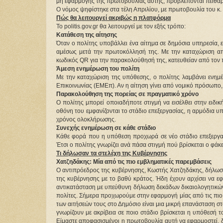
μη εφαρμογής της πρωτοβουλίας αυτής, προβλέπονται πειθαρχ
Ο νόμος ψηφίστηκε στα τέλη Απριλίου, με πρωτοβουλία του κ. 
Πώς θα λειτουργεί ακριβώς η πλατφόρμα
Το politis.gov.gr θα λειτουργεί με τον εξής τρόπο:
Κατάθεση της αίτησης
Όταν ο πολίτης υποβάλλει ένα αίτημα σε δημόσια υπηρεσία, ε
αμέσως μετά την πρωτοκόλλησή της. Με την καταχώριση από
κωδικός QR για την παρακολούθησή της, κατευθείαν από τον 
Άμεση ενημέρωση του πολίτη
Με την καταχώριση της υπόθεσης, ο πολίτης λαμβάνει ενημ
Επικοινωνίας (ΕΜΕπ). Αν η αίτηση γίνει από νομικό πρόσωπο,
Παρακολούθηση της πορείας σε πραγματικό χρόνο
Ο πολίτης μπορεί οποιαδήποτε στιγμή να εισέλθει στην ειδικ
οθόνη του εμφανίζονται το στάδιο επεξεργασίας, η αρμόδια υπη
χρόνος ολοκλήρωσης.
Συνεχής ενημέρωση σε κάθε στάδιο
Κάθε φορά που η υπόθεση προχωρά σε νέο στάδιο επεξεργασί
Έτσι ο πολίτης γνωρίζει ανά πάσα στιγμή πού βρίσκεται ο φάκε
Τι δήλωσαν τα στελέχη της Κυβέρνησης
Χατζηδάκης: Μία από τις πιο εμβληματικές παρεμβάσεις
Ο αντιπρόεδρος της κυβέρνησης, Κωστής Χατζηδάκης, δήλωσε: 
της κυβέρνησης με το βαθύ κράτος. Ήδη έχουν αρχίσει να εφ
αντικατάσταση με υπεύθυνη δήλωση δεκάδων δικαιολογητικών π
πολίτες. Σήμερα προχωρούμε στην εφαρμογή μίας από τις πιο
των αιτήσεών τους στο Δημόσιο είναι μια μικρή επανάσταση στ
γνωρίζουν με ακρίβεια σε ποιο στάδιο βρίσκεται η υπόθεσή το
Είμαστε αποφασισμένοι η πρωτοβουλία αυτή να εφαρμοστεί, δ