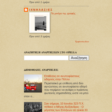
Πριν από 1 ημέρα
Ι Χ Ν Η Λ Α Σ Ι Ε Σ
Τα μινόρε της γραφής
Πριν από 3 ημέρες
Εμφάνιση όλων
ΑΝΑΖΗΤΗΣΗ ΑΝΑΡΤΗΣΕΩΝ ΣΤΟ @PELLA
ΔΗΜΟΦΙΛΕΙΣ ΑΝΑΡΤΗΣΕΙΣ
Επιθέσεις σε ανυποψίαστους
οδηγούς στην Πέλλα
Περιστατικό με επίθεση από δύο
αγνώστους σε ανυποψίαστο οδηγό
που περίμενε να ανάψει ο πράσινος
φωτεινός σηματοδότης ώστε να μπει
στον ο...
Σαν σήμερα, 10 Ιουνίου 323 Π.Χ.
πέθανε ο Μέγας Αλέξανδρος - Ο
μέγιστος των Ελλήνων σε ηλικία 33