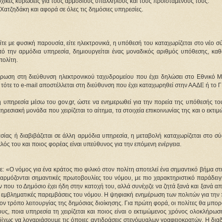
ικές κυρώσεις για τους αρμόδιους υπαλλήλους και τους προϊσταμένους τους.
Χατζηδάκη και αφορά σε όλες τις δημόσιες υπηρεσίες.
ίτε με φυσική παρουσία, είτε ηλεκτρονικά, η υπόθεσή του καταχωρίζεται στο νέο σ
 την αρμόδια υπηρεσία, δημιουργείται ένας μοναδικός αριθμός υπόθεσης, καθώ
πολίτη.
έρωση στη διεύθυνση ηλεκτρονικού ταχυδρομείου που έχει δηλώσει στο Εθνικό Μ
 τότε το e-mail αποστέλλεται στη διεύθυνση που έχει καταχωρηθεί στην ΑΑΔΕ ή το
ή υπηρεσία μέσω του gov.gr, ώστε να ενημερωθεί για την πορεία της υπόθεσής του
ρεσιακή μονάδα που χειρίζεται το αίτημα, τα στοιχεία επικοινωνίας της και ο εκτιμ
ας ή διαβιβάζεται σε άλλη αρμόδια υπηρεσία, η μεταβολή καταχωρίζεται στο σύσ
λός του και ποιος φορέας είναι υπεύθυνος για την επόμενη ενέργεια.
«Ο νόμος για ένα κράτος πιο φιλικό στον πολίτη αποτελεί ένα σημαντικό βήμα στ
αρμόζονται σημαντικές πρωτοβουλίες του νόμου, με πιο χαρακτηριστικό παράδειγμ
ου το Δημόσιο έχει ήδη στην κατοχή του, αλλά συνέχιζε να ζητά ξανά και ξανά απ
 εμβληματικές παρεμβάσεις του νόμου. Η ψηφιακή ενημέρωση των πολιτών για την 
ον τρόπο λειτουργίας της δημόσιας διοίκησης. Για πρώτη φορά, οι πολίτες θα μπορ
υς, ποια υπηρεσία τη χειρίζεται και ποιος είναι ο εκτιμώμενος χρόνος ολοκλήρωσή
ίχως να λογαριάσουμε τις όποιες αντιδράσεις στενόμυαλων γραφειοκρατών. Η διαδ