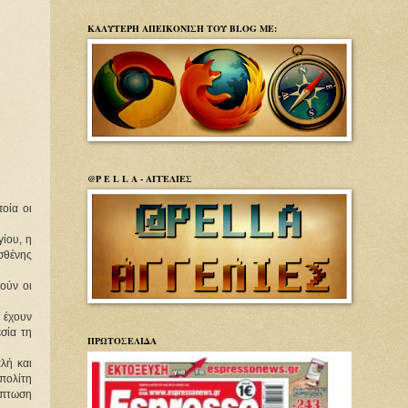
ΚΑΛΥΤΕΡΗ ΑΠΕΙΚΟΝΙΣΗ ΤΟΥ BLOG ΜΕ:
@P E L L A - ΑΓΓΕΛΙΕΣ
οία οι
ου, η 
θένης 
ύν οι 
 έχουν 
ία τη 
ΠΡΩΤΟΣΕΛΙΔΑ
ή και 
ολίτη 
ίπτωση 