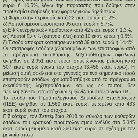
ευρώ ή 10,5%, λόγω της παράτασης που δόθηκε στην
προθεσμία υποβολής των φορολογικών δηλώσεων,
γ) Φόροι στην περιουσία κατά 22 εκατ. ευρώ ή 1,2%,
δ) Λοιποί άμεσοι φόροι κατά 95 εκατ. ευρώ ή 5,7%,
ε) ΕΦΚ ενεργειακών προϊόντων κατά 42 εκατ. ευρώ ή 1,3%,
στ) Λοιποί Ε.Φ.Κ. (καπνού, κλπ) κατά 10 εκατ. ευρώ ή 0,5%,
ζ) Έσοδα αποκρατικοποιήσεων κατά 39 εκατ. ευρώ ή 14,4%.
Οι επιστροφές εσόδων (εξαιρουμένων των επιστροφών από
το πρόγραμμα εκκαθάρισης ληξιπρόθεσμων οφειλών)
ανήλθαν σε 2.951 εκατ. ευρώ, σημειώνοντας μείωση κατά
507 εκατ. ευρώ έναντι του στόχου (3.458 εκατ. ευρώ). Η
μείωση αυτή οφείλεται στο γεγονός ότι ένα σημαντικό ποσό
επιστροφών εσόδων χρηματοδοτήθηκε από το πρόγραμμα
εκκαθάρισης ληξιπροθέσμων και ως εκ τούτου δεν
περιλαμβάνεται στο στόχο και εμφανίζεται στον πίνακα 1Β.
Τα έσοδα του Προϋπολογισμού Δημοσίων Επενδύσεων
(ΠΔΕ) ανήλθαν σε 1.569 εκατ. ευρώ, μειωμένα κατά 433
εκατ. ευρώ έναντι του στόχου.
Ειδικότερα, τον Σεπτέμβριο 2018 το σύνολο των καθαρών
εσόδων του κρατικού προϋπολογισμού ανήλθε στα 5.345
εκατ. ευρώ μειωμένο κατά 360 εκατ. ευρώ σε σχέση με τον
μηνιαίο στόχο.