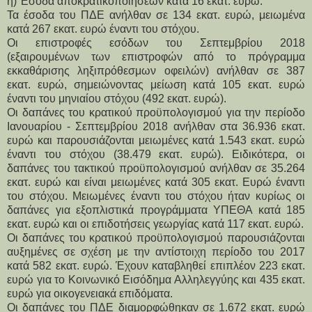
η) Έσοδα αποκρατικοποιήσεων κατά 16 εκατ. ευρώ.
Τα έσοδα του ΠΔΕ ανήλθαν σε 134 εκατ. ευρώ, μειωμένα
κατά 267 εκατ. ευρώ έναντι του στόχου.
Οι επιστροφές εσόδων του Σεπτεμβρίου 2018
(εξαιρουμένων των επιστροφών από το πρόγραμμα
εκκαθάρισης ληξιπρόθεσμων οφειλών) ανήλθαν σε 387
εκατ. ευρώ, σημειώνοντας μείωση κατά 105 εκατ. ευρώ
έναντι του μηνιαίου στόχου (492 εκατ. ευρώ).
Οι δαπάνες του κρατικού προϋπολογισμού για την περίοδο
Ιανουαρίου - Σεπτεμβρίου 2018 ανήλθαν στα 36.936 εκατ.
ευρώ και παρουσιάζονται μειωμένες κατά 1.543 εκατ. ευρώ
έναντι του στόχου (38.479 εκατ. ευρώ). Ειδικότερα, οι
δαπάνες του τακτικού προϋπολογισμού ανήλθαν σε 35.264
εκατ. ευρώ και είναι μειωμένες κατά 305 εκατ. Ευρώ έναντι
του στόχου. Μειωμένες έναντι του στόχου ήταν κυρίως οι
δαπάνες για εξοπλιστικά προγράμματα ΥΠΕΘΑ κατά 185
εκατ. ευρώ και οι επιδοτήσεις γεωργίας κατά 117 εκατ. ευρώ.
Οι δαπάνες του κρατικού προϋπολογισμού παρουσιάζονται
αυξημένες σε σχέση με την αντίστοιχη περίοδο του 2017
κατά 582 εκατ. ευρώ. Έχουν καταβληθεί επιπλέον 223 εκατ.
ευρώ για το Κοινωνικό Εισόδημα Αλληλεγγύης και 435 εκατ.
ευρώ για οικογενειακά επιδόματα.
Οι δαπάνες του ΠΔΕ διαμορφώθηκαν σε 1.672 εκατ. ευρώ