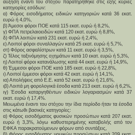
αύξηση έναντι του στόχου παρατηρήθηκε στις εξής κύριες
κατηγορίες εσόδων:
α) Φόρος εισοδήματος ειδικών κατηγοριών κατά 36 εκατ.
ευρώ ή 4,0%,
β) Άμεσοι φόροι ΠΟΕ κατά 115 εκατ. ευρώ ή 8,2%,
γ) ΦΠΑ πετρελαιοειδών κατά 120 εκατ. ευρώ ή 8,8%,
δ) ΦΠΑ λοιπών κατά 231 εκατ. ευρώ ή 2,4%,
ε) Λοιποί φόροι συναλλαγών κατά 25 εκατ. ευρώ ή 5,7%,
στ) Φόρος ασφαλίστρων κατά 11 εκατ. ευρώ ή 3,5%,
ζ) Τέλος ταξινόμησης οχημάτων κατά 10 εκατ. ευρώ ή 5,3%,
η) Λοιποί φόροι κατανάλωσης κατά 44 εκατ. ευρώ ή 14,9%,
θ) Έμμεσοι φόροι ΠΟΕ κατά 185 εκατ. ευρώ ή 22,8%,
ι) Λοιποί έμμεσοι φόροι κατά 42 εκατ. ευρώ ή 14,1%,
ια) Απολήψεις από Ε.Ε. κατά 52 εκατ. ευρώ ή 21,6%,
ιβ) Λοιπά μη φορολογικά έσοδα κατά 213 εκατ. ευρώ ή 6,2%,
ιγ) Έσοδα καταργηθέντων ειδικών λογαριασμών κατά 37
εκατ. ευρώ ή 17,4%.
Μειωμένα έναντι του στόχου την ίδια περίοδο ήταν τα έσοδα
στις κάτωθι βασικές κατηγορίες:
α) Φόρος εισοδήματος φυσικών προσώπων κατά 207 εκατ.
ευρώ ή 3,3%, λόγω καθυστερημένης καταβολής από τον
ΕΦΚΑ παρακρατούμενων φόρων από συντάξεις,
β) Φόρος εισοδήματος νομικών προσώπων κατά 209 εκατ.