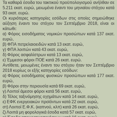
Τα καθαρά έσοδα του τακτικού προϋπολογισμού ανήλθαν σε
5.211 εκατ. ευρώ, μειωμένα έναντι του μηνιαίου στόχου κατά
93 εκατ. ευρώ.
Οι κυριότερες κατηγορίες εσόδων στις οποίες σημειώθηκε
αύξηση έναντι του στόχου τον Σεπτέμβριο 2018, είναι οι
κάτωθι:
α) Φόρος εισοδήματος νομικών προσώπων κατά 137 εκατ.
ευρώ,
β) ΦΠΑ πετρελαιοειδών κατά 13 εκατ. ευρώ,
γ) ΦΠΑ λοιπών κατά 43 εκατ. ευρώ,
δ) Φόρος ασφαλίστρων κατά 13 εκατ. ευρώ,
ε) Έμμεσοι φόροι ΠΟΕ κατά 26 εκατ. ευρώ.
Αντίθετα, μειωμένες έναντι του στόχου ήταν τον Σεπτέμβριο
2018 κυρίως οι εξής κατηγορίες εσόδων:
α) Φόρος εισοδήματος φυσικών προσώπων κατά 177 εκατ.
ευρώ,
β) Φόροι στην περιουσία κατά 69 εκατ. ευρώ,
γ) Λοιποί άμεσοι φόροι κατά 56 εκατ. ευρώ,
δ) Τέλος ταξινόμησης οχημάτων κατά 14 εκατ. ευρώ,
ε) ΕΦΚ ενεργειακών προϊόντων κατά 22 εκατ. ευρώ,
στ) Λοιποί Ε.Φ.Κ. (καπνού, κλπ) κατά 26 εκατ. ευρώ,
ζ) Λοιπά μη φορολογικά έσοδα κατά 57 εκατ. ευρώ,