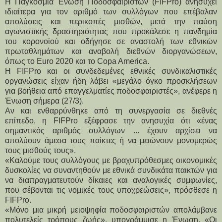
H Παγκόσμια Ένωση Ποδοσφαιριστών (FIFPro) ανησυχεί
ιδιαίτερα για τον αριθμό των συλλόγων που επέβαλαν
απολύσεις και περικοπές μισθών, μετά την παύση
αγωνιστικής δραστηριότητας που προκάλεσε η πανδημία
του κορονοϊού και οδήγησε σε αναστολή των εθνικών
πρωταθλημάτων και αναβολή διεθνών διοργανώσεων,
όπως το Euro 2020 και το Copa America.
Η FIFPro και οι συνδεδεμένες εθνικές συνδικαλιστικές
οργανώσεις είχαν ήδη λάβει «μεγάλο όγκο προσκλήσεων
για βοήθεια από επαγγελματίες ποδοσφαιριστές», ανέφερε η
Ένωση σήμερα (27/3).
Αν και ενθαρρύνθηκε από τη συνεργασία σε διεθνές
επίπεδο, η FIFPro εξέφρασε την ανησυχία ότι «ένας
σημαντικός αριθμός συλλόγων ... έχουν αρχίσει να
απολύουν άμεσα τους παίκτες ή να μειώνουν μονομερώς
τους μισθούς τους».
«Καλούμε τους συλλόγους με βραχυπρόθεσμες οικονομικές
δυσκολίες να συναντηθούν με εθνικά συνδικάτα παικτών για
να διαπραγματευτούν δίκαιες και αναλογικές συμφωνίες,
που σέβονται τις νομικές τους υποχρεώσεις», πρόσθεσε η
FIFPro.
«Μόνο μια μικρή μειοψηφία ποδοσφαιριστών απολάμβανε
πολυτελείς τρόπους ζωής», υπογράμμισε η Ένωση. «Οι