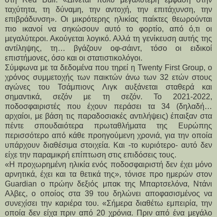
ταχύτητα, τη δύναμη, την αντοχή, την επιτάχυνση, την 
επιβράδυνση». Οι μικρότερης ηλικίας παίκτες θεωρούνται 
πιο ικανοί να σηκώσουν αυτό το φορτίο, από ό,τι οι 
μεγαλύτεροι. Ακούγεται λογικό. Αλλά τη γενίκευση αυτής της 
αντίληψης, τη… βγάζουν οφ-σάιντ, τόσο οι ειδικοί 
επιστήμονες, όσο και οι στατιστικολόγοι. 
Σύμφωνα με τα δεδομένα που τηρεί η Twenty First Group, ο 
χρόνος συμμετοχής των παικτών άνω των 32 ετών στους 
αγώνες του Τσάμπιονς Λιγκ αυξάνεται σταθερά και 
σημαντικά, σεζόν με τη σεζόν. Το 2021-2022, 
ποδοσφαιριστές που έχουν περάσει τα 34 (δηλαδή… 
αρχαίοι, με βάση τις παραδοσιακές αντιλήψεις) έπαιξαν στα 
πέντε σπουδαιότερα πρωταθλήματα της Ευρώπης 
περισσότερο από κάθε προηγούμενη χρονιά, για την οποία 
υπάρχουν διαθέσιμα στοιχεία. Και -το κυριότερο- αυτό δεν 
είχε την παραμικρή επίπτωση στις επιδόσεις τους. 
«Η προχωρημένη ηλικία ενός ποδοσφαιριστή δεν έχει μόνο 
αρνητικά, έχει και τα θετικά της», τόνισε προ ημερών στον 
Guardian o πρώην δεξιός μπακ της Μπαρτσελόνα, Ντάνι 
Αλβες, ο οποίος στα 39 του δηλώνει αποφασισμένος να 
συνεχίσει την καριέρα του. «Σήμερα διαθέτω εμπειρία, την 
οποία δεν είχα πριν από 20 χρόνια. Πριν από ένα μεγάλο 