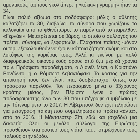
αμυντικούς και τους γκολκίπερ, η «κόκκινη γραμμή» ήταν τα 
34. 
Είναι παλιό αξίωμα στο ποδόσφαιρο: μόλις ο αθλητής 
καβατζάρει τα 30, διαβαίνει τα σύνορα που χωρίζουν το 
καλοκαίρι από το φθινόπωρο, το παρόν από το παρελθόν. 
«Γερνάει». Μετατρέπεται σε βάρος, το οποίο ο σύλλογός του 
πρέπει, σύντομα, να ξεφορτωθεί. Ελάχιστοι παίκτες -μόνον 
οι top- εξακολουθούν να έχουν κάποια ζήτηση ακόμη και στο 
λυκόφως της καριέρας τους. Αλλά κι εκείνοι, με πολύ 
διαφορετικούς οικονομικούς όρους από ό,τι μερικά χρόνια 
πριν. Πρόσφατα παραδείγματα, ο Λιονέλ Μέσι, ο Κριστιάνο 
Ρονάλντο, ή ο Ρόμπερτ Λεβαντόφσκι. Το κόστος για την 
απόκτησή τους δεν είναι, πια, δυσβάσταχτο, όπως στο 
πρόσφατο παρελθόν. Τ
ον περασμένο μήνα ο 33χρονος 
κροάτης μέσος, Ιβάν Πέρισιτς, έγινε ο πρώτος 
ποδοσφαιριστής άνω των 30 που υπέγραψε συμβόλαιο με 
την Τότεναμ μετά το 2017. Η Λίβερπουλ δεν έχει πληρώσει 
για μεταγραφή παίκτη που συμπλήρωσε τα πρώτα «άντα», 
από το 2016. Η Μάντσεστερ Σίτι, εδώ και (σχεδόν) μια 
δεκαετία. Ολοι οι μεγάλοι σύλλογοι της Ευρώπης 
προσθέτουν στα ρόστερ τους νιάτα, και… σπρώχνουν τους 
παλιούς στην έξοδο. 