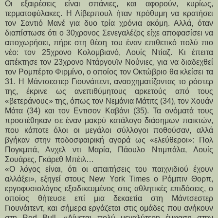
Οι εξαιρέσεις είναι σπάνιες, και αφορούν, κυρίως, 
τερματοφύλακες. Η Λίβερπουλ ήταν πρόθυμη να κρατήσει 
τον Σαντιό Μανέ για δυο τρία χρόνια ακόμη. Αλλά, όταν 
διαπίστωσε ότι ο 30χρονος Σενεγαλέζος είχε αποφασίσει να 
αποχωρήσει, πήρε στη θέση του έναν επιθετικό πολύ πιο 
νέο: τον 25χρονο Κολομβιανό, Λουίς Ντίαζ. Κι έπειτα 
απέκτησε τον 23χρονο Ντάργουϊν Νούνιες, για να διαδεχθεί 
τον Ρομπέρτο Φιρμίνο, ο οποίος τον Οκτώβριο θα κλείσει τα 
31. Η Μάντσεστερ Γιουνάιτεντ, ανασχηματίζοντας το ρόστερ 
της, έκρινε ως ανεπιθύμητους αρκετούς από τους 
«βετεράνους» της, όπως τον Νεμάνια Μάτιτς (34), τον Χουάν 
Μάτα (34) και τον Εντισον Καβάνι (35). Τα ονόματά τους 
προστέθηκαν σε έναν μακρύ κατάλογο διάσημων παικτών, 
που κάποτε όλοι οι μεγάλοι σύλλογοι ποθούσαν, αλλά 
βγήκαν στην ποδοσφαιρική αγορά ως «ελεύθεροι»: Πολ 
Πογκμπά, Ανχελ ντι Μαρία, Πάουλο Ντιμπάλα, Λουίς 
Σουάρες, Γκάρεθ Μπέιλ… 
«Ο λόγος είναι, ότι οι απαιτήσεις του παιχνιδιού έχουν 
αλλάξει», εξηγεί στους New York Times ο Ρόμπιν Θορπ, 
εργοφυσιολόγος εξειδικευμένος στις αθλητικές επιδόσεις, ο 
οποίος θήτευσε επί μια δεκαετία στη Μάντσεστερ 
Γιουνάιτεντ, και σήμερα εργάζεται στις ομάδες που ανήκουν 
στη Red Bull. «Δίνεται πολύ μεγαλύτερη έμφαση στην 