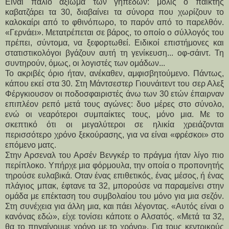
Είναι παλιό αξίωμα των γηπέδων: μόλις ο παίκτης
καβατζάρει τα 30, διαβαίνει τα σύνορα που χωρίζουν το
καλοκαίρι από το φθινόπωρο, το παρόν από το παρελθόν.
«Γερνάει».
Μετατρέπεται σε βάρος, το οποίο ο σύλλογός του 
πρέπει, σύντομα, να ξεφορτωθεί. Ειδικοί επιστήμονες και 
στατιστικολόγοι βγάζουν αυτή τη γενίκευση... οφ-σάιντ. Τη 
συντηρούν, όμως, οι λογιστές των ομάδων...
Το ακριβές όριο ήταν, ανέκαθεν, αμφισβητούμενο. Πάντως, 
κάπου εκεί στα 30. Στη Μάντσεστερ Γιουνάιτεντ του σερ Αλεξ 
Φέργκιουσον οι ποδοσφαιριστές άνω των 30 ετών έπαιρναν 
επιπλέον ρεπό μετά τους αγώνες: δυο μέρες στο σύνολο, 
ενώ οι νεαρότεροι συμπαίκτες τους, μόνο μια. Με το 
σκεπτικό ότι οι μεγαλύτεροι σε ηλικία χρειάζονται 
περισσότερο χρόνο ξεκούρασης, για να είναι «φρέσκοι» στο 
επόμενο ματς. 
Στην Αρσεναλ του Αρσέν Βενγκέρ το πράγμα ήταν λίγο πιο 
περίπλοκο. Υπήρχε μια φόρμουλα, την οποία ο προπονητής 
τηρούσε ευλαβικά. Οταν ένας επιθετικός, ένας μέσος, ή ένας 
πλάγιος μπακ, έφτανε τα 32, μπορούσε να παραμείνει στην 
ομάδα με επέκταση του συμβολαίου του μόνο για μια σεζόν. 
Στη συνέχεια για άλλη μια, και πάει λέγοντας. «Αυτός είναι ο 
κανόνας εδώ», είχε τονίσει κάποτε ο Αλσατός. «Μετά τα 32, 
θα το πηγαίνουμε χρόνο με το χρόνο». Για τους κεντρικούς 