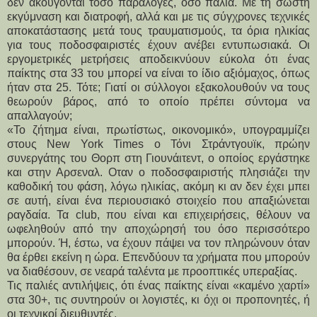
δεν ακούγονται τόσο παράλογες, όσο παλιά. Με τη σωστή 
εκγύμναση και διατροφή, αλλά και με τις σύγχρονες τεχνικές 
αποκατάστασης μετά τους τραυματισμούς, τα όρια ηλικίας 
για τους ποδοσφαιριστές έχουν ανέβει εντυπωσιακά. Οι 
εργομετρικές μετρήσεις αποδεικνύουν εύκολα ότι ένας 
παίκτης στα 33 του μπορεί να είναι το ίδιο αξιόμαχος, όπως 
ήταν στα 25. Τότε; Γιατί οι σύλλογοι εξακολουθούν να τους 
θεωρούν βάρος, από το οποίο πρέπει σύντομα να 
απαλλαγούν; 
«Το ζήτημα είναι, πρωτίστως, οικονομικό», υπογραμμίζει 
στους New York Times ο Τόνι Στράντγουϊκ, πρώην 
συνεργάτης του Θορπ στη Γιουνάιτεντ, ο οποίος εργάστηκε 
και στην Αρσεναλ. Οταν ο ποδοσφαιριστής πλησιάζει την 
καθοδική του φάση, λόγω ηλικίας, ακόμη κι αν δεν έχει μπει 
σε αυτή, είναι ένα περιουσιακό στοιχείο που απαξιώνεται 
ραγδαία. Τα club, που είναι και επιχειρήσεις, θέλουν να 
ωφεληθούν από την αποχώρησή του όσο περισσότερο 
μπορούν. Ή, έστω, να έχουν πάψει να τον πληρώνουν όταν 
θα έρθει εκείνη η ώρα. Επενδύουν τα χρήματα που μπορούν 
να διαθέσουν, σε νεαρά ταλέντα με προοπτικές υπεραξίας. 
Τις παλιές αντιλήψεις, ότι ένας παίκτης είναι «καμένο χαρτί» 
στα 30+, τις συντηρούν οι λογιστές, κι όχι οι προπονητές, ή 
οι τεχνικοί διευθυντές. 