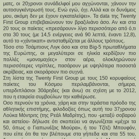
ματς, οι 20χρονοι συνάδελφοί μου αγχώνονται, χάνουν την 
αυτοσυγκέντρωσή τους. Ενώ εγώ, όχι. Αλλά και οι δυνάμεις 
μου, ακόμη δεν με έχουν εγκαταλείψει». Τα data της Twenty 
First Group επιβεβαιώνουν τον βραζιλιάνο άσο. Αν και στα 
20 τους οι παίκτες «πρεσάρουν» λίγο περισσότερο από ό,τι 
στα 30 τους (με 14,5 ενέργειες ανά 90 λεπτά, έναντι 12,8), 
αυτό το «χάντικαπ» αντισταθμίζεται με άλλους τρόπους. 
Τόσο στο Τσάμπιονς Λιγκ όσο και στα Big-5 πρωταθλήματα 
της Ευρώπης, οι μεγαλύτεροι σε ηλικία κερδίζουν πιο 
πολλές «μονομαχίες» στον αέρα, ολοκληρώνουν 
περισσότερες ντρίπλες, πασάρουν με υψηλότερα ποσοστά 
ακρίβειας, και σκοράρουν πιο συχνά. 
Στη λίστα της Twenty First Group με τους 150 κορυφαίους 
παίκτες του Κόσμου περιλαμβάνονται, σήμερα, 
υπερδιπλάσιοι 30άρηδες (και άνω) σε σχέση με το 2012, 
που η εταιρεία συμβούλων την καθιέρωσε. 
Οσο περνούν τα χρόνια, χάρη και στην τεράστια πρόοδο της 
αθλητικής επιστήμης, φιλοδοξίες όπως αυτή του 37χρονου 
Λούκα Μόντριτς (της Ρεάλ Μαδρίτης), που -μεταξύ σοβαρού 
και αστείου- δήλωσε ότι σκοπεύει να αγωνίζεται «μέχρι τα 
50, όπως ο Γιαπωνέζος Μιούρα», ή του Τζίτζι Μπουφόν, 
που είπε ότι θα τον βλέπουμε στα γήπεδα και στα 55 του, 