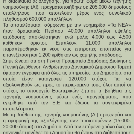
Η διαδικασία αξιολόγησης, για πρώτη φορά μέσω τεχνητής
νοημοσύνης (AI), πραγματοποιήθηκε σε 205.000 δημοσίους
υπαλλήλους, που αποτελούν μέρος ενός συνολικού
πληθυσμού 600.000 υπαλλήλων.
Τα αποτελέσματα, σύμφωνα με την εφημερίδα «Τα ΝΕΑ» 
ήταν δραματικά: Περίπου 40.000 υπάλληλοι υψηλής 
απόδοσης αποκλείστηκαν, ενώ μόλις 4.000 έως 4.500 
κρίθηκαν άριστοι. Επιπλέον, 11.000 υπάλληλοι 
παραπέμφθηκαν εκ νέου στις επιτροπές εποπτείας για 
επανεξέταση και 1.200 κρίθηκαν ως χαμηλής απόδοσης.
Σημειώνεται ότι στη Γενική Γραμματεία Δημόσιας Διοίκησης 
(Γενική Διεύθυνση Aνθρώπινου Δυναμικού Δημόσιου Τομέα) 
έφτασαν έγγραφα από όλες τις υπηρεσίες του Δημοσίου, στα 
οποία είχαν καταγραφεί 120.000 στόχοι. Για να 
αξιολογηθούν ως προς το περιεχόμενό τους όλοι αυτοί οι 
στόχοι, το υπουργείο Εσωτερικών ζήτησε τη βοήθεια της 
τεχνητής νοημοσύνης μέσω ενός προγράμματος που 
εγκρίθηκε από την Ε.Ε και έδωσε τα συγκεκριμένα 
αποτελέσματα.
Με τη βοήθεια της τεχνητής νοημοσύνης (AI) προχωράει και 
η εφαρμογή της αξιολόγησης των προϊσταμένων (15.000-
20.000 άτομα) στο Δημόσιο. Από τον επόμενο χρόνο όλες οι 
οργανικές μονάδες του Δημοσίου θα έχουν στη διάθεσή τους 