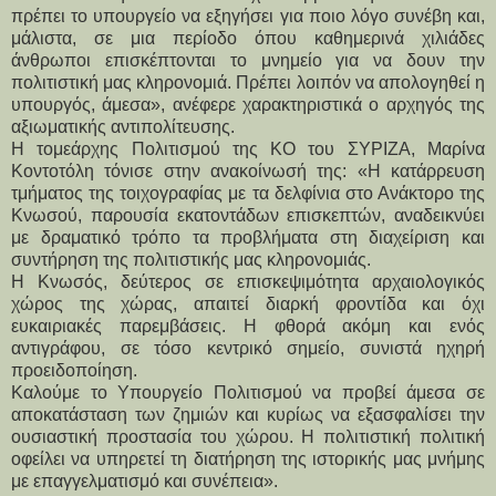
πρέπει το υπουργείο να εξηγήσει για ποιο λόγο συνέβη και, 
μάλιστα, σε μια περίοδο όπου καθημερινά χιλιάδες 
άνθρωποι επισκέπτονται το μνημείο για να δουν την 
πολιτιστική μας κληρονομιά. Πρέπει λοιπόν να απολογηθεί η 
υπουργός, άμεσα», ανέφερε χαρακτηριστικά ο αρχηγός της 
αξιωματικής αντιπολίτευσης.
Η τομεάρχης Πολιτισμού της ΚΟ του ΣΥΡΙΖΑ, Μαρίνα 
Κοντοτόλη τόνισε στην ανακοίνωσή της: «Η κατάρρευση 
τμήματος της τοιχογραφίας με τα δελφίνια στο Ανάκτορο της 
Κνωσού, παρουσία εκατοντάδων επισκεπτών, αναδεικνύει 
με δραματικό τρόπο τα προβλήματα στη διαχείριση και 
συντήρηση της πολιτιστικής μας κληρονομιάς.
Η Κνωσός, δεύτερος σε επισκεψιμότητα αρχαιολογικός 
χώρος της χώρας, απαιτεί διαρκή φροντίδα και όχι 
ευκαιριακές παρεμβάσεις. Η φθορά ακόμη και ενός 
αντιγράφου, σε τόσο κεντρικό σημείο, συνιστά ηχηρή 
προειδοποίηση.
Καλούμε το Υπουργείο Πολιτισμού να προβεί άμεσα σε 
αποκατάσταση των ζημιών και κυρίως να εξασφαλίσει την 
ουσιαστική προστασία του χώρου. Η πολιτιστική πολιτική 
οφείλει να υπηρετεί τη διατήρηση της ιστορικής μας μνήμης 
με επαγγελματισμό και συνέπεια». 