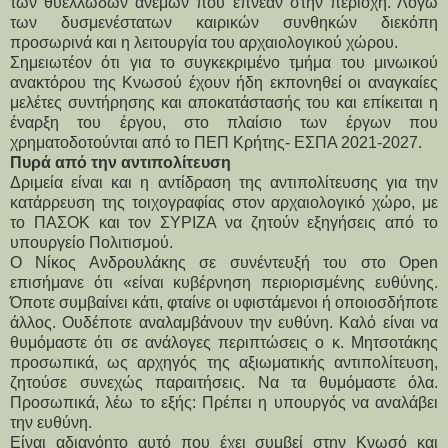
των θυελλωδών ανέμων που έπνεαν στην περιοχή. Λόγω 
των δυσμενέστατων καιρικών συνθηκών διεκόπη 
προσωρινά και η λειτουργία του αρχαιολογικού χώρου.
Σημειωτέον ότι για το συγκεκριμένο τμήμα του μινωικού 
ανακτόρου της Κνωσού έχουν ήδη εκπονηθεί οι αναγκαίες 
μελέτες συντήρησης και αποκατάστασής του και επίκειται η 
έναρξη του έργου, στο πλαίσιο των έργων που 
χρηματοδοτούνται από το ΠΕΠ Κρήτης- ΕΣΠΑ 2021-2027.  
Πυρά από την αντιπολίτευση 
Δριμεία είναι και η αντίδραση της αντιπολίτευσης για την 
κατάρρευση της τοιχογραφίας στον αρχαιολογικό χώρο, με 
το ΠΑΣΟΚ και τον ΣΥΡΙΖΑ να ζητούν εξηγήσεις από το 
υπουργείο Πολιτισμού.
Ο Νίκος Ανδρουλάκης σε συνέντευξή του στο Open 
επισήμανε ότι «είναι κυβέρνηση περιορισμένης ευθύνης. 
Όποτε συμβαίνει κάτι, φταίνε οι υφιστάμενοι ή οποιοσδήποτε 
άλλος. Ουδέποτε αναλαμβάνουν την ευθύνη. Καλό είναι να 
θυμόμαστε ότι σε ανάλογες περιπτώσεις ο κ. Μητσοτάκης 
προσωπικά, ως αρχηγός της αξιωματικής αντιπολίτευση, 
ζητούσε συνεχώς παραιτήσεις. Να τα θυμόμαστε όλα. 
Προσωπικά, λέω το εξής: Πρέπει η υπουργός να αναλάβει 
την ευθύνη.
Είναι αδιανόητο αυτό που έχει συμβεί στην Κνωσό και 