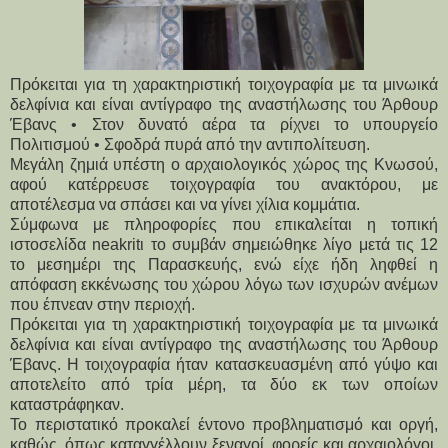
Πρόκειται για τη χαρακτηριστική τοιχογραφία με τα μινωικά
δελφίνια και είναι αντίγραφο της αναστήλωσης του Άρθουρ
Έβανς • Στον δυνατό αέρα τα ρίχνει το υπουργείο
Πολιτισμού • Σφοδρά πυρά από την αντιπολίτευση.
Μεγάλη ζημιά υπέστη ο αρχαιολογικός χώρος της Κνωσού, 
αφού κατέρρευσε τοιχογραφία του ανακτόρου, με 
αποτέλεσμα να σπάσει και να γίνει χίλια κομμάτια. 
Σύμφωνα με πληροφορίες που επικαλείται η τοπική 
ιστοσελίδα neakritι το συμβάν σημειώθηκε λίγο μετά τις 12 
το μεσημέρι της Παρασκευής, ενώ είχε ήδη ληφθεί η 
απόφαση εκκένωσης του χώρου λόγω των ισχυρών ανέμων 
που έπνεαν στην περιοχή.
Πρόκειται για τη χαρακτηριστική τοιχογραφία με τα μινωικά 
δελφίνια και είναι αντίγραφο της αναστήλωσης του Άρθουρ 
Έβανς. Η τοιχογραφία ήταν κατασκευασμένη από γύψο και 
αποτελείτο από τρία μέρη, τα δύο εκ των οποίων 
καταστράφηκαν.
Το περιστατικό προκαλεί έντονο προβληματισμό και οργή, 
καθώς, όπως καταγγέλλουν ξεναγοί, φορείς και αρχαιολόγοι, 