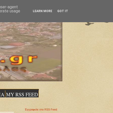
 user-agent
nerate usage
LEARN MORE
GOT IT
ΙΑ
MY RSS FEED
Εγγραφείτε στο RSS Feed