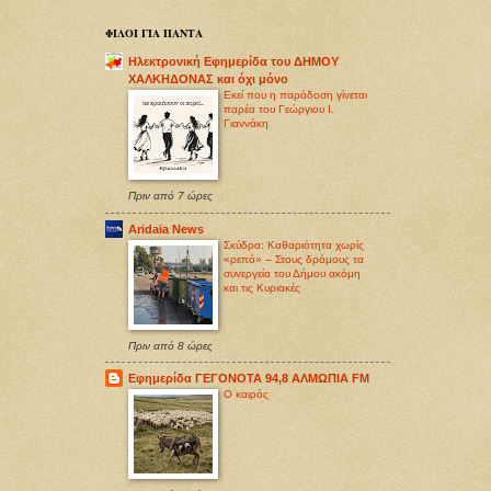
ΦΙΛΟΙ ΓΙΑ ΠΑΝΤΑ
Ηλεκτρονική Εφημερίδα του ΔΗΜΟΥ
ΧΑΛΚΗΔΟΝΑΣ και όχι μόνο
Εκεί που η παράδοση γίνεται
παρέα του Γεώργιου Ι.
Γιαννάκη
Πριν από 7 ώρες
Aridaia News
Σκύδρα: Καθαριότητα χωρίς
«ρεπό» – Στους δρόμους τα
συνεργεία του Δήμου ακόμη
και τις Κυριακές
Πριν από 8 ώρες
Εφημερίδα ΓΕΓΟΝΟΤΑ 94,8 ΑΛΜΩΠΙΑ FM
O καιρός