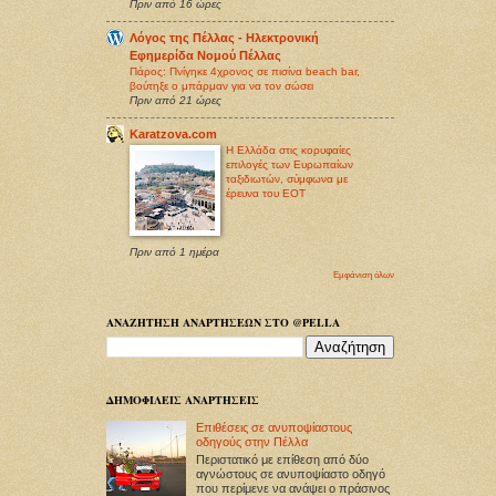
Πριν από 16 ώρες
Λόγος της Πέλλας - Ηλεκτρονική
Εφημερίδα Νομού Πέλλας
Πάρος: Πνίγηκε 4χρονος σε πισίνα beach bar,
βούτηξε ο μπάρμαν για να τον σώσει
Πριν από 21 ώρες
Karatzova.com
Η Ελλάδα στις κορυφαίες
επιλογές των Ευρωπαίων
ταξιδιωτών, σύμφωνα με
έρευνα του ΕΟΤ
Πριν από 1 ημέρα
Εμφάνιση όλων
ΑΝΑΖΗΤΗΣΗ ΑΝΑΡΤΗΣΕΩΝ ΣΤΟ @PELLA
ΔΗΜΟΦΙΛΕΙΣ ΑΝΑΡΤΗΣΕΙΣ
Επιθέσεις σε ανυποψίαστους
οδηγούς στην Πέλλα
Περιστατικό με επίθεση από δύο
αγνώστους σε ανυποψίαστο οδηγό
που περίμενε να ανάψει ο πράσινος