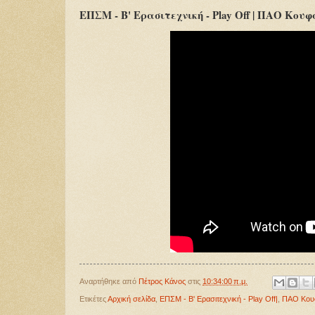
ΕΠΣΜ - Β' Ερασιτεχνική - Play Off | ΠΑΟ Κουφ
Αναρτήθηκε από
Πέτρος Κάνος
στις
10:34:00 π.μ.
Ετικέτες
Αρχική σελίδα
,
ΕΠΣΜ - Β' Ερασιτεχνική - Play Off|
,
ΠΑΟ Κουφ