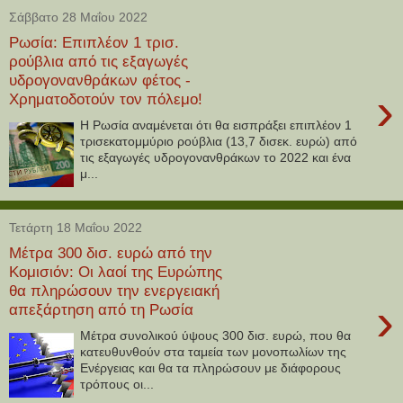
Σάββατο 28 Μαΐου 2022
Ρωσία: Επιπλέον 1 τρισ.
ρούβλια από τις εξαγωγές
υδρογονανθράκων φέτος -
›
Χρηματοδοτούν τον πόλεμο!
Η Ρωσία αναμένεται ότι θα εισπράξει επιπλέον 1
τρισεκατομμύριο ρούβλια (13,7 δισεκ. ευρώ) από
τις εξαγωγές υδρογονανθράκων το 2022 και ένα
μ...
Τετάρτη 18 Μαΐου 2022
Μέτρα 300 δισ. ευρώ από την
Κομισιόν: Οι λαοί της Ευρώπης
θα πληρώσουν την ενεργειακή
›
απεξάρτηση από τη Ρωσία
Μέτρα συνολικού ύψους 300 δισ. ευρώ, που θα
κατευθυνθούν στα ταμεία των μονοπωλίων της
Ενέργειας και θα τα πληρώσουν με διάφορους
τρόπους οι...