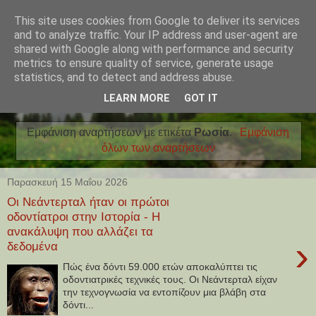
This site uses cookies from Google to deliver its services
and to analyze traffic. Your IP address and user-agent are
shared with Google along with performance and security
metrics to ensure quality of service, generate usage
statistics, and to detect and address abuse.
LEARN MORE
GOT IT
Εμφάνιση αναρτήσεων με ετικέτα
Ρωσία
.
Εμφάνιση
όλων των αναρτήσεων
Παρασκευή 15 Μαΐου 2026
Οι Νεάντερταλ ήταν οι πρώτοι
οδοντίατροι στην Ιστορία - Η
ανακάλυψη που αλλάζει τα
›
δεδομένα
Πώς ένα δόντι 59.000 ετών αποκαλύπτει τις
οδοντιατρικές τεχνικές τους. Οι Νεάντερταλ είχαν
την τεχνογνωσία να εντοπίζουν μια βλάβη στα
δόντι...