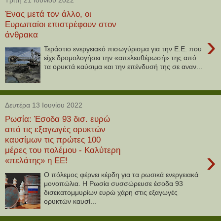
Ένας μετά τον άλλο, οι
Ευρωπαίοι επιστρέφουν στον
άνθρακα
›
Τεράστιο ενεργειακό πισωγύρισμα για την Ε.Ε. που
είχε δρομολογήσει την «απελευθέρωσή» της από
τα ορυκτά καύσιμα και την επένδυσή της σε αναν...
Δευτέρα 13 Ιουνίου 2022
Ρωσία: Έσοδα 93 δισ. ευρώ
από τις εξαγωγές ορυκτών
καυσίμων τις πρώτες 100
μέρες του πολέμου - Καλύτερη
›
«πελάτης» η ΕΕ!
Ο πόλεμος φέρνει κέρδη για τα ρωσικά ενεργειακά
μονοπώλια. Η Ρωσία συσσώρευσε έσοδα 93
δισεκατομμυρίων ευρώ χάρη στις εξαγωγές
ορυκτών καυσί...