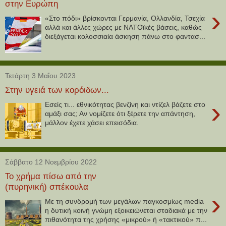
στην Ευρώπη
›
«Στο πόδι» βρίσκονται Γερμανία, Ολλανδία, Τσεχία
αλλά και άλλες χώρες με ΝΑΤΟϊκές βάσεις, καθώς
διεξάγεται κολοσσιαία άσκηση πάνω στο φαντασ...
Τετάρτη 3 Μαΐου 2023
Στην υγειά των κορόιδων...
›
Εσείς τι... εθνικότητας βενζίνη και ντίζελ βάζετε στο
αμάξι σας; Αν νομίζετε ότι ξέρετε την απάντηση,
μάλλον έχετε χάσει επεισόδια.
Σάββατο 12 Νοεμβρίου 2022
Το χρήμα πίσω από την
(πυρηνική) σπέκουλα
›
Με τη συνδρομή των μεγάλων παγκοσμίως media
η δυτική κοινή γνώμη εξοικειώνεται σταδιακά με την
πιθανότητα της χρήσης «μικρού» ή «τακτικού» π...