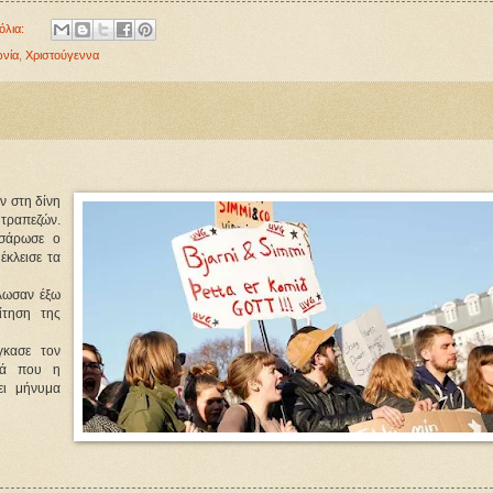
όλια:
ωνία
,
Χριστούγεννα
ν στη δίνη
 τραπεζών.
 σάρωσε ο
κλεισε τα
λωσαν έξω
ίτηση της
γκασε τον
ρά που η
ει μήνυμα