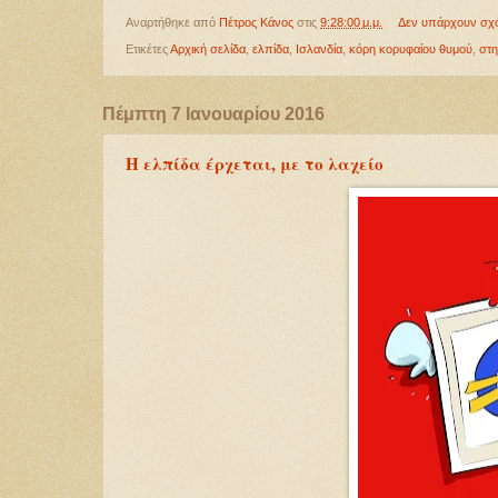
Αναρτήθηκε από
Πέτρος Κάνος
στις
9:28:00 μ.μ.
Δεν υπάρχουν σχ
Ετικέτες
Αρχική σελίδα
,
ελπίδα
,
Ισλανδία
,
κόρη κορυφαίου θυμού
,
στη
Πέμπτη 7 Ιανουαρίου 2016
Η ελπίδα έρχεται, με το λαχείο