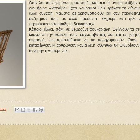
Όταν λες ότι περιμένεις τρίτο παιδί, κάποιοι σε αντιμετωπίζουν
σαν ήρωα. «Μπράβο! Εχετε κουράγιο! Πού βρήκατε τη δύναμη
άλλα συναφή. Μάλιστα σε χρησιμοποιούν και σαν παράδειγμ
συζητήσεις τους με άλλα πρόσωπα: «Εχουμε κάτι φίλο
περιμένουν τρίτο παιδί, το διανοείσαι;».
Κάποιοι άλλοι, πάλι, σε θεωρούνε φουκαριάρη. Σφίγγουν τα χεί
κουνούνε την κεφαλή τους συγκαταβατικά, λες και σε βρήκε
συμφορά, και προσπαθούνε να σε παρηγορήσουν. Οταν, ε
καταφέρνουν κι αρθρώνουν καμιά λέξη, συνήθως θα ψιθυρίσουν
δύναμη» ή «υπομονή».
όλια: