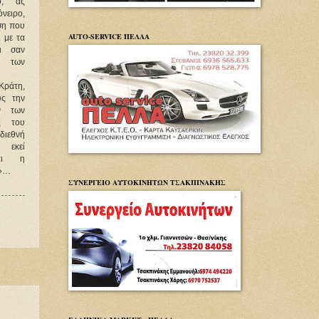
ο, ας
όνειρο,
ση που
AUTO-SERVICE ΠΕΛΛΑ
ι με τα
αι σαν
 των
Κράτη,
υς την
ν των
ες του
διεθνή
ι εκεί
ται η
υ»…
ΣΥΝΕΡΓΕΙΟ ΑΥΤΟΚΙΝΗΤΩΝ ΤΣΑΚΠΙΝΑΚΗΣ