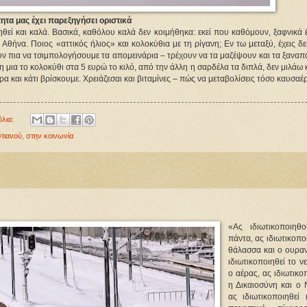
ητα μας έχει παρεξηγήσει οριστικά
ηθεί και καλά. Βασικά, καθόλου καλά δεν κοιμήθηκα: εκεί που καθόμουν, ξαφνικά έ
 Αθήνα. Ποιος «αττικός ήλιος» και κολοκύθια με τη ρίγανη; Εν τω μεταξύ, έχεις δε
ουν πια να τσιμπολογήσουμε τα απομεινάρια – τρέχουν να τα μαζέψουν και τα ξαναπ
 μια το κολοκύθι στα 5 ευρώ το κιλό, από την άλλη η σαρδέλα τα διπλά, δεν μιλάω κ
και κάτι βρίσκουμε. Χρειάζεσαι και βιταμίνες – πώς να μεταβολίσεις τόσο καυσαέρ
όλια:
τιανού
,
στην κοινωνία
«Aς ιδιωτικοποιηθ
πάντα, ας ιδιωτικοπο
θάλασσα και ο ουραν
ιδιωτικοποιηθεί το ν
ο αέρας, ας ιδιωτικο
η Δικαιοσύνη και ο 
ας ιδιωτικοποιηθεί 