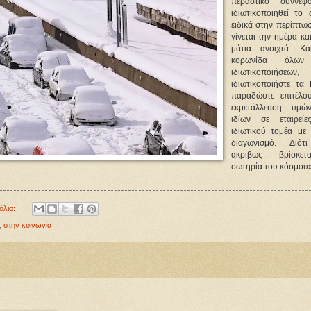
περαστικό σύννεφ
ιδιωτικοποιηθεί το 
ειδικά στην περίπτω
γίνεται την ημέρα κα
μάτια ανοιχτά. Κ
κορωνίδα όλων
ιδιωτικοποιήσεων,
ιδιωτικοποιήστε τα 
παραδώστε επιτέλο
εκμετάλλευση υμώ
ιδίων σε εταιρεί
ιδιωτικού τομέα με 
διαγωνισμό. Διότ
ακριβώς βρίσκε
σωτηρία του κόσμο
όλια:
,
στην κοινωνία