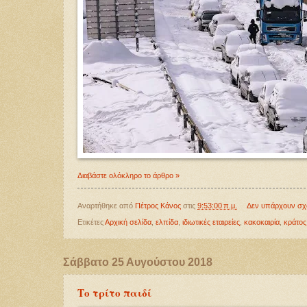
Διαβάστε ολόκληρο το άρθρο »
Αναρτήθηκε από
Πέτρος Κάνος
στις
9:53:00 π.μ.
Δεν υπάρχουν σχ
Ετικέτες
Αρχική σελίδα
,
ελπίδα
,
ιδιωτικές εταιρείες
,
κακοκαιρία
,
κράτος
Σάββατο 25 Αυγούστου 2018
Το τρίτο παιδί