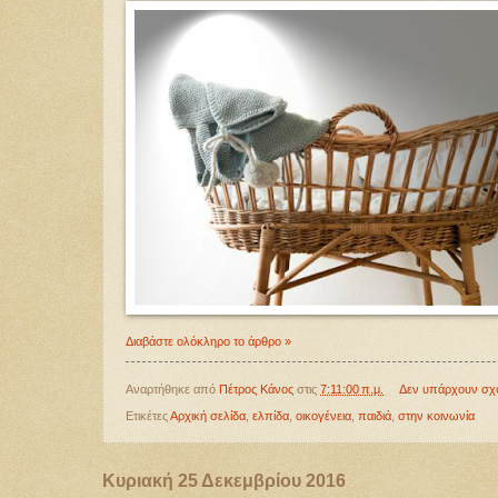
Διαβάστε ολόκληρο το άρθρο »
Αναρτήθηκε από
Πέτρος Κάνος
στις
7:11:00 π.μ.
Δεν υπάρχουν σχ
Ετικέτες
Αρχική σελίδα
,
ελπίδα
,
οικογένεια
,
παιδιά
,
στην κοινωνία
Κυριακή 25 Δεκεμβρίου 2016