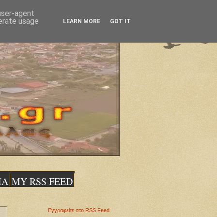
 user-agent
nerate usage
LEARN MORE
GOT IT
ΙΑ
MY RSS FEED
Εγγραφείτε στο RSS Feed