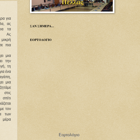
έρα για
δα, ας
ΣΑΝ ΣΗΜΕΡΑ...
ρα τα
. Ας
ΕΟΡΤΟΛΟΓΙΟ
 μικρή
σε πια
ει μια
ει την
γή, τη
για ένα
 αγάπη,
ει μια
ζητάμε
 στις
 σπίτι
ιάζεται
με τον
α των
η μέρα
Εορτολόγιο