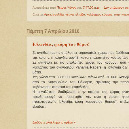
Αναρτήθηκε από
Πέτρος Κάνος
στις
7:47:00 π.μ.
Δεν υπάρχουν σχ
Ετικέτες
Αρχική σελίδα
,
γέννα
,
ελπίδα
,
καλύτερος κόσμος
,
στην κοιν
Πέμπτη 7 Απριλίου 2016
Ισλανδία, η κόρη του θυμού
Σε αντίθεση με τις υπόλοιπες ευρωπαϊκές χώρες που βρέθηκα
της κρίσης, η Ισλανδία αρνήθηκε να επωμιστεί το κόστος των
Σε αντίθεση με τις υπόλοιπες χώρες του κόσμου, που
κυκλώνας του σκανδάλου Panama Papers, η Ισλανδία δεν έ
μάτια.
Στη χώρα των 330.000 κατοίκων, πάνω από 20.000 διαδή
από το Κοινοβούλιο του Ρέικιαβικ, ζητώντας την παρα
κυβέρνησης στη σκιά του σκανδάλου.
Η μεγαλύτερη διαδήλωση στην ιστορία της χώρας ανά
πρωθυπουργό να παραιτηθεί. Δεν είναι η πρώτη φο
ηφαιστειογενής Ισλανδία, κόρη κορυφαίου θυμού*, στέλν
ελπίδας.
Διαβάστε ολόκληρο το άρθρο »