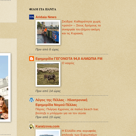
ΦΙΛΟΙ ΓΙΑ ΠΑΝΤΑ
Aridaia News
Σκύδρα: Καθαριότητα χωρίς
«ρεπό» – Στους δρόμους τα
συνεργεία του Δήμου ακόμη
και τις Κυριακές
Πριν από 6 ώρες
Εφημερίδα ΓΕΓΟΝΟΤΑ 94,8 ΑΛΜΩΠΙΑ FM
O καιρός
Πριν από 14 ώρες
Λόγος της Πέλλας - Ηλεκτρονική
Εφημερίδα Νομού Πέλλας
Πάρος: Πνίγηκε 4χρονος σε πισίνα beach bar,
βούτηξε ο μπάρμαν για να τον σώσει
Πριν από 19 ώρες
Karatzova.com
Η Ελλάδα στις κορυφαίες
επιλογές των Ευρωπαίων