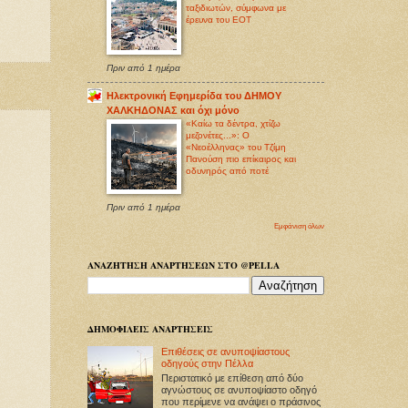
ταξιδιωτών, σύμφωνα με
έρευνα του ΕΟΤ
Πριν από 1 ημέρα
Ηλεκτρονική Εφημερίδα του ΔΗΜΟΥ
ΧΑΛΚΗΔΟΝΑΣ και όχι μόνο
«Καίω τα δέντρα, χτίζω
μεζονέτες...»: Ο
«Νεοέλληνας» του Τζίμη
Πανούση πιο επίκαιρος και
οδυνηρός από ποτέ
Πριν από 1 ημέρα
Εμφάνιση όλων
ΑΝΑΖΗΤΗΣΗ ΑΝΑΡΤΗΣΕΩΝ ΣΤΟ @PELLA
ΔΗΜΟΦΙΛΕΙΣ ΑΝΑΡΤΗΣΕΙΣ
Επιθέσεις σε ανυποψίαστους
οδηγούς στην Πέλλα
Περιστατικό με επίθεση από δύο
αγνώστους σε ανυποψίαστο οδηγό
που περίμενε να ανάψει ο πράσινος