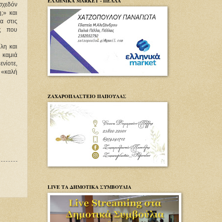
ΕΛΛΗΝΙΚΑ MARKET - ΠΕΛΛΑ
 σχεδόν
;» και
α στις
υς που
λη και
 καμιά
νίοτε,
 «καλή
ΖΑΧΑΡΟΠΛΑΣΤΕΙΟ ΠΑΠΟΥΛΑΣ
LIVE ΤΑ ΔΗΜΟΤΙΚΑ ΣΥΜΒΟΥΛΙΑ