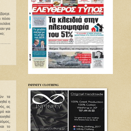
βρεχε. 
ι πόσο 
ουλάνε 
αν για 
ιο;
INFINITY CLOTHING
ούν τα
ιηθεί η
ός, ας
ερό και
ποιηθεί
Νόμος,
και το