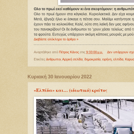
Ολο το πρωί εκεί καθόμουν κι ένα σκεφτόμουν: η ανθρωπότ
Ολο το πρωί ήμουν στα κάγκελα. Κυριολεκτικά. Δεν είχα κοιμ
Μετά, έβγαζε ήλιο κι έσκαγε η πέτσα σου. Μαϊάμι κατήντησε η
έχουν πάει τα κολοκύθια; Καλέ, ούτε στη λαϊκή δεν μας αφήν
του πανακρίβου! Οι δε άνθρωποι το ’χουν χάσει τελείως: από τη
τα φρούτα. Ευτυχώς υπάρχουν ακόμη κάποιες μουριές με μούρα 
Διαβάστε ολόκληρο το άρθρο »
Αναρτήθηκε από
Πέτρος Κάνος
στις
9:33:00 μ.μ.
Δεν υπάρχουν σχ
Ετικέτες
άνθρωποι
,
Αρχική σελίδα
,
δημοκρατία
,
ειρήνη
,
ελπίδα
,
Καρυσ
Κυριακή 30 Ιανουαρίου 2022
«Ελπίδα» και… (ιδιωτικό) κράτος