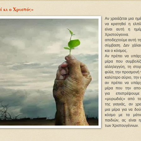
ά κι ο Χριστός»
Αν χρειάζεται μια ημ
να κρατηθεί η ελπί
είναι αυτή η ημέ
Χριστούγεννα
αποδεχτούμε αυτή τη
σύμβαση. Δεν χάλα
και ο κόσμος.
Αν πρέπει να υπάρχ
μέρα που συμβολίζ
αλληλεγγύη, τη στορ
φιλία, την προσμονή 
καλύτερο αύριο, την
αν πρέπει να υπάρχ
μέρα που την απο
για επιστρέψουμε
«μυρωδιές» από το
της γιαγιάς, αν χρε
μια μέρα για να δού
κόσμο με τα μάτι
παιδιών, ας είναι 
των Χριστουγέννων.