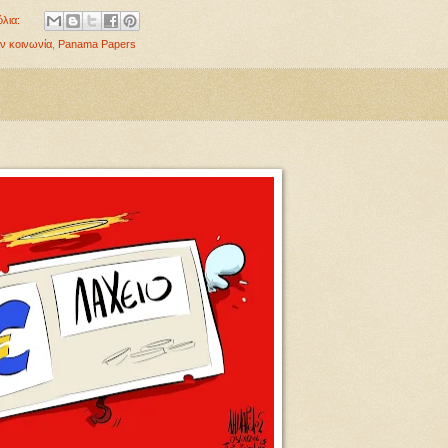
όλια:
ν κοινωνία
,
Panama Papers