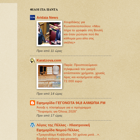
ΦΙΛΟΙ ΓΙΑ ΠΑΝΤΑ
Aridaia News
Χουρδάκης για
Κωνσταντοπούλου: «Μου
πήρε το γραφείο στη Βουλή
και όταν ρώτησα πού θα
κάθομαι μου είπε στις
σκάλες»
Πριν από 11 ώρες
Karatzova.com
Πιερία: Προσποιούμενοι
τηλεφωνικά τον γιατρό
απέσπασαν χρήματα, χρυσές
λίρες και κοσμήματα αξίας
72.000 ευρώ
Πριν από 14 ώρες
Εφημερίδα ΓΕΓΟΝΟΤΑ 94,8 ΑΛΜΩΠΙΑ FM
Άνοιξε η πλατφόρμα για ο πρόγραμμα
"Τουρισμός για Όλους 2026"
Πριν από 17 ώρες
Λόγος της Πέλλας - Ηλεκτρονική
Εφημερίδα Νομού Πέλλας
«Τραγουδάμε Καββαδία, 50 χρόνια μετά…».
Βραδιά ποίησης και μουσικής