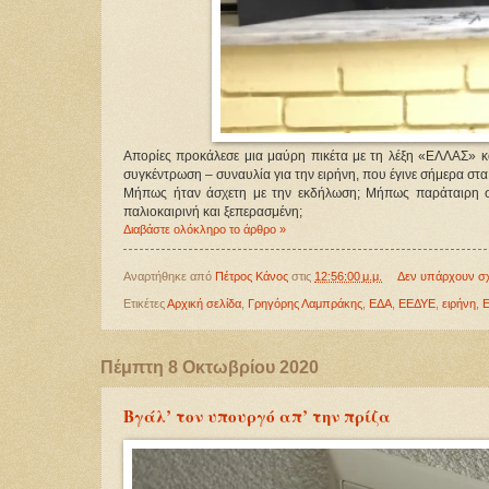
Απορίες προκάλεσε μια μαύρη πικέτα με τη λέξη «ΕΛΛΑΣ» κα
συγκέντρωση – συναυλία για την ειρήνη, που έγινε σήμερα στα
Μήπως ήταν άσχετη με την εκδήλωση; Μήπως παράταιρη σ
παλιοκαιρινή και ξεπερασμένη;
Διαβάστε ολόκληρο το άρθρο »
Αναρτήθηκε από
Πέτρος Κάνος
στις
12:56:00 μ.μ.
Δεν υπάρχουν σ
Ετικέτες
Αρχική σελίδα
,
Γρηγόρης Λαμπράκης
,
ΕΔΑ
,
ΕΕΔΥΕ
,
ειρήνη
,
Πέμπτη 8 Οκτωβρίου 2020
Βγάλ’ τον υπουργό απ’ την πρίζα