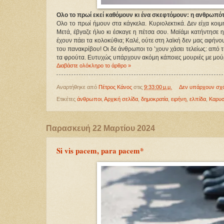
Ολο το πρωί εκεί καθόμουν κι ένα σκεφτόμουν: η ανθρωπότ
Ολο το πρωί ήμουν στα κάγκελα. Κυριολεκτικά. Δεν είχα κοιμ
Μετά, έβγαζε ήλιο κι έσκαγε η πέτσα σου. Μαϊάμι κατήντησε η
έχουν πάει τα κολοκύθια; Καλέ, ούτε στη λαϊκή δεν μας αφήν
του πανακρίβου! Οι δε άνθρωποι το ’χουν χάσει τελείως: από τη
τα φρούτα. Ευτυχώς υπάρχουν ακόμη κάποιες μουριές με μούρα 
Διαβάστε ολόκληρο το άρθρο »
Αναρτήθηκε από
Πέτρος Κάνος
στις
9:33:00 μ.μ.
Δεν υπάρχουν σχ
Ετικέτες
άνθρωποι
,
Αρχική σελίδα
,
δημοκρατία
,
ειρήνη
,
ελπίδα
,
Καρυσ
Παρασκευή 22 Μαρτίου 2024
Si vis pacem, para pacem*