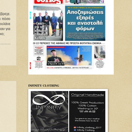
βρεχε. 
ι πόσο 
ουλάνε 
αν για 
ιο;
INFINITY CLOTHING