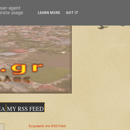
 user-agent
nerate usage
LEARN MORE
GOT IT
ΙΑ
MY RSS FEED
Εγγραφείτε στο RSS Feed