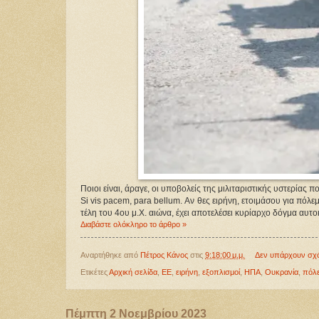
Ποιοι είναι, άραγε, οι υποβολείς της μιλιταριστικής υστερίας
Si vis pacem, para bellum. Αν θες ειρήνη, ετοιμάσου για πόλ
τέλη του 4ου μ.Χ. αιώνα, έχει αποτελέσει κυρίαρχο δόγμα α
Διαβάστε ολόκληρο το άρθρο »
Αναρτήθηκε από
Πέτρος Κάνος
στις
9:18:00 μ.μ.
Δεν υπάρχουν σχ
Ετικέτες
Αρχική σελίδα
,
ΕΕ
,
ειρήνη
,
εξοπλισμοί
,
ΗΠΑ
,
Ουκρανία
,
πόλ
Πέμπτη 2 Νοεμβρίου 2023