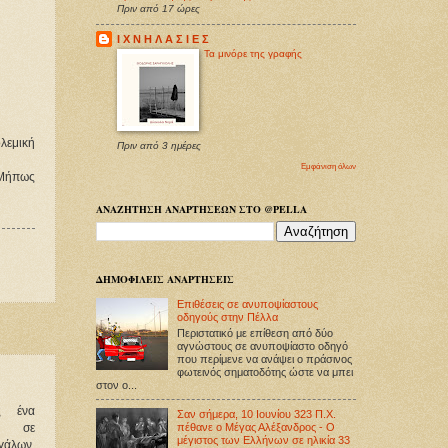
Πριν από 17 ώρες
Ι Χ Ν Η Λ Α Σ Ι Ε Σ
Τα μινόρε της γραφής
λεμική
Πριν από 3 ημέρες
Εμφάνιση όλων
 Μήπως
ΑΝΑΖΗΤΗΣΗ ΑΝΑΡΤΗΣΕΩΝ ΣΤΟ @PELLA
ΔΗΜΟΦΙΛΕΙΣ ΑΝΑΡΤΗΣΕΙΣ
Επιθέσεις σε ανυποψίαστους
οδηγούς στην Πέλλα
Περιστατικό με επίθεση από δύο
αγνώστους σε ανυποψίαστο οδηγό
που περίμενε να ανάψει ο πράσινος
φωτεινός σηματοδότης ώστε να μπει
στον ο...
ς ένα
Σαν σήμερα, 10 Ιουνίου 323 Π.Χ.
πέθανε ο Μέγας Αλέξανδρος - Ο
α σε
μέγιστος των Ελλήνων σε ηλικία 33
γάλων,