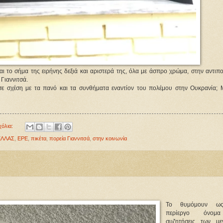
ι το σήμα της ειρήνης δεξιά και αριστερά της, όλα με άσπρο χρώμα, στην αντιπο
 Γιαννιτσά.
ε σχέση με τα πανό και τα συνθήματα εναντίον του πολέμου στην Ουκρανία;
χόλια:
ΕΛΛΑΣ
,
ΕΡΕ
,
πικέτα
,
πορεία Γιαννιτσά
,
στην κοινωνία
Το θυμόμουν ω
περίεργο όνομ
συζητήσεις των με