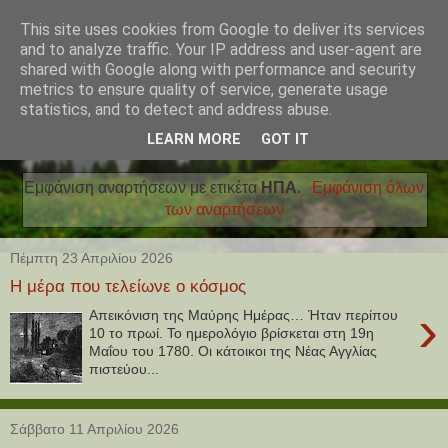
This site uses cookies from Google to deliver its services
and to analyze traffic. Your IP address and user-agent are
shared with Google along with performance and security
metrics to ensure quality of service, generate usage
statistics, and to detect and address abuse.
LEARN MORE
GOT IT
Εμφάνιση αναρτήσεων με ετικέτα
ΗΠΑ
.
Εμφάνιση όλων
των αναρτήσεων
Πέμπτη 23 Απριλίου 2026
Η μέρα που τελείωνε ο κόσμος
›
Απεικόνιση της Μαύρης Ημέρας… Ήταν περίπου
10 το πρωί. Το ημερολόγιο βρίσκεται στη 19η
Μαΐου του 1780. Οι κάτοικοι της Νέας Αγγλίας
πιστεύου...
Σάββατο 11 Απριλίου 2026