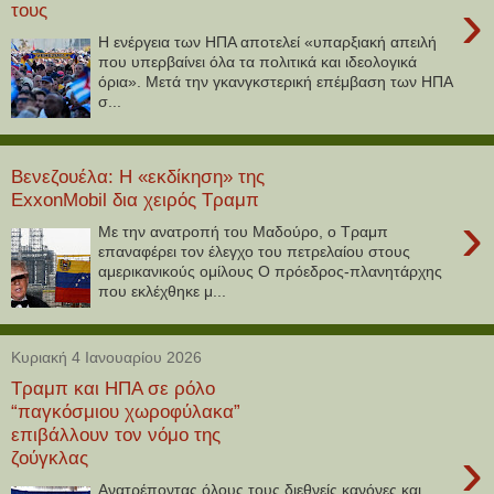
›
τους
Η ενέργεια των ΗΠΑ αποτελεί «υπαρξιακή απειλή
που υπερβαίνει όλα τα πολιτικά και ιδεολογικά
όρια». Μετά την γκανγκστερική επέμβαση των ΗΠΑ
σ...
Βενεζουέλα: Η «εκδίκηση» της
ExxonMobil δια χειρός Τραμπ
›
Με την ανατροπή του Μαδούρο, ο Τραμπ
επαναφέρει τον έλεγχο του πετρελαίου στους
αμερικανικούς ομίλους Ο πρόεδρος-πλανητάρχης
που εκλέχθηκε μ...
Κυριακή 4 Ιανουαρίου 2026
Τραμπ και ΗΠΑ σε ρόλο
“παγκόσμιου χωροφύλακα”
επιβάλλουν τον νόμο της
›
ζούγκλας
Ανατρέποντας όλους τους διεθνείς κανόνες και