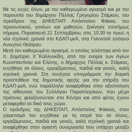
Με τις ευχές όλων, με τον καθιερωμένο αγιασμό και με την
παρουσία του δημάρχου Πέλλας Γρηγορίου Στάμκου, του
προέδρου της ΔΗΚΕΠΑΠ Απόστολου Φάκκα, του
προσωπικού, γονέων και μαθητών, ξεκίνησε επισήμως
σήμερα, Παρασκευή 21 Σεπτεμβρίου, στις 10.30 το πρωί, η
νέα σχολική χρονιά στο ΚΔΑΠ-μεΑ, στα Γιαννιτσά (ισόγειο
Ανοιχτού Θεάτρου.
Μετά τον καθιερωμένο αγιασμό, ο οποίος τελέστηκε από τον
π. Δημήτριο Χ΄΄Καλλινικίδη, από την ενορία των Αγίων
Κωνσταντίνου και Ελένης, ο δήμαρχος Πέλλας κ. Στάμκος,
ευχήθηκε σε όλους, εργαζόμενους, παιδιά και γονείς, καλή
σχολική χρονιά. Στη συνέχεια υπογράμμισε την διαρκή
προσπάθεια της δημοτικής αρχής για την στήριξη του
ΚΔΑΠ-μεΑ, ενώ παράλληλα αναφέρθηκε στην αξιοποίηση
της αίθουσας του Συλλόγου Παραπληγικών, που μέχρι
πρότινος φιλοξενούνταν στο Κέντρο και από φέτος έχουν
μεταφερθεί σε δικό τους χώρο.
Ο πρόεδρος της ΔΗΚΕΠΑΠ, Απόστολος Φάκκας, στον
χαιρετισμό του ευχήθηκε με τη σειρά του σε όλους,
εργαζόμενους, παιδιά και γονείς, καλή σχολική χρονιά και
αναφέρθηκε στην αγαστή συνεργασία που υπάρχει μεταξύ