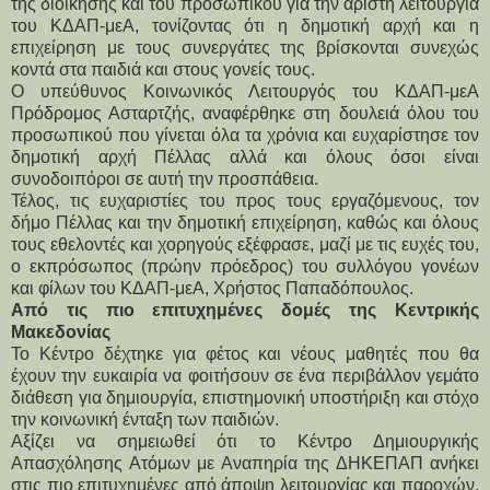
της διοίκησης και του προσωπικού για την άριστη λειτουργία
του ΚΔΑΠ-μεΑ, τονίζοντας ότι η δημοτική αρχή και η
επιχείρηση με τους συνεργάτες της βρίσκονται συνεχώς
κοντά στα παιδιά και στους γονείς τους.
Ο υπεύθυνος Κοινωνικός Λειτουργός του ΚΔΑΠ-μεΑ
Πρόδρομος Ασταρτζής, αναφέρθηκε στη δουλειά όλου του
προσωπικού που γίνεται όλα τα χρόνια και ευχαρίστησε τον
δημοτική αρχή Πέλλας αλλά και όλους όσοι είναι
συνοδοιπόροι σε αυτή την προσπάθεια.
Τέλος, τις ευχαριστίες του προς τους εργαζόμενους, τον
δήμο Πέλλας και την δημοτική επιχείρηση, καθώς και όλους
τους εθελοντές και χορηγούς εξέφρασε, μαζί με τις ευχές του,
ο εκπρόσωπος (πρώην πρόεδρος) του συλλόγου γονέων
και φίλων του ΚΔΑΠ-μεΑ, Χρήστος Παπαδόπουλος.
Από τις πιο επιτυχημένες δομές της Κεντρικής
Μακεδονίας
Το Κέντρο δέχτηκε για φέτος και νέους μαθητές που θα
έχουν την ευκαιρία να φοιτήσουν σε ένα περιβάλλον γεμάτο
διάθεση για δημιουργία, επιστημονική υποστήριξη και στόχο
την κοινωνική ένταξη των παιδιών.
Αξίζει να σημειωθεί ότι το Κέντρο Δημιουργικής
Απασχόλησης Ατόμων με Αναπηρία της ΔΗΚΕΠΑΠ ανήκει
στις πιο επιτυχημένες από άποψη λειτουργίας και παροχών,