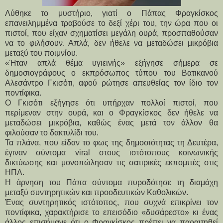
Λύθηκε το μυστήριο, γιατί ο Πάπας Φραγκίσκος
επανειλημμένα τραβούσε το δεξί χέρι του, την ώρα που οι
πιστοί, που είχαν σχηματίσει μεγάλη ουρά, προσπαθούσαν
να το φιλήσουν. Απλά, δεν ήθελε να μεταδώσει μικρόβια
μεταξύ του ποιμνίου.
«Ήταν απλά θέμα υγιεινής» εξήγησε σήμερα σε
δημοσιογράφους ο εκπρόσωπος τύπου του Βατικανού
Αλεσάντρο Γκισότι, αφού ρώτησε απευθείας τον ίδιο τον
ποντίφικα.
Ο Γκισότι εξήγησε ότι υπήρχαν πολλοί πιστοί, που
περίμεναν στην ουρά, και ο Φραγκίσκος δεν ήθελε να
μεταδώσει μικρόβια, καθώς ένας μετά τον άλλον θα
φιλούσαν το δακτυλίδι του.
Τα πλάνα, που είδαν το φως της δημοσιότητας τη Δευτέρα,
έγιναν σύντομα viral στους ιστότοπους κοινωνικής
δικτύωσης και μονοπώλησαν τις σατιρικές εκπομπές στις
ΗΠΑ.
Η άρνηση του Πάπα σύντομα πυροδότησε τη διαμάχη
μεταξύ συντηρητικών και προοδευτικών Καθολικών.
Ένας συντηρητικός ιστότοπος, που συχνά επικρίνει τον
ποντίφικα, χαρακτήρισε το επεισόδιο «δυσάρεστο» κι ένας
άλλος επισήμανε ότι ο Φραγκίσκος πρέπει να παραιτηθεί