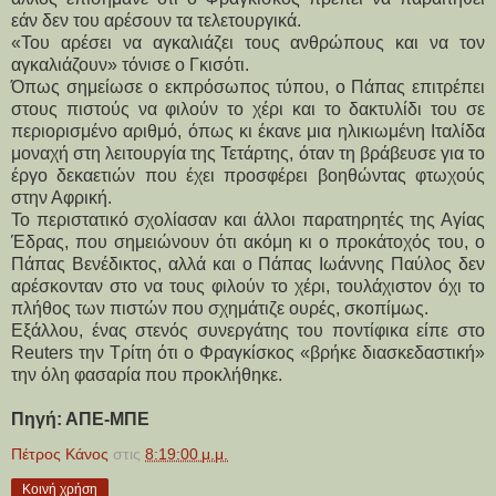
εάν δεν του αρέσουν τα τελετουργικά.
«Του αρέσει να αγκαλιάζει τους ανθρώπους και να τον
αγκαλιάζουν» τόνισε ο Γκισότι.
Όπως σημείωσε ο εκπρόσωπος τύπου, ο Πάπας επιτρέπει
στους πιστούς να φιλούν το χέρι και το δακτυλίδι του σε
περιορισμένο αριθμό, όπως κι έκανε μια ηλικιωμένη Ιταλίδα
μοναχή στη λειτουργία της Τετάρτης, όταν τη βράβευσε για το
έργο δεκαετιών που έχει προσφέρει βοηθώντας φτωχούς
στην Αφρική.
Το περιστατικό σχολίασαν και άλλοι παρατηρητές της Αγίας
Έδρας, που σημειώνουν ότι ακόμη κι ο προκάτοχός του, ο
Πάπας Βενέδικτος, αλλά και ο Πάπας Ιωάννης Παύλος δεν
αρέσκονταν στο να τους φιλούν το χέρι, τουλάχιστον όχι το
πλήθος των πιστών που σχημάτιζε ουρές, σκοπίμως.
Εξάλλου, ένας στενός συνεργάτης του ποντίφικα είπε στο
Reuters την Τρίτη ότι ο Φραγκίσκος «βρήκε διασκεδαστική»
την όλη φασαρία που προκλήθηκε.
Πηγή: ΑΠΕ-ΜΠΕ
Πέτρος Κάνος
στις
8:19:00 μ.μ.
Κοινή χρήση