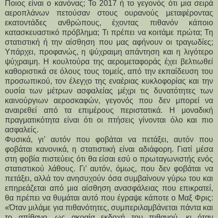
Ποιος είναι ο κανόνας; Το 2017 ή το γεγονός ότι μια σειρά
αεροπλάνων πετούσαν στους ουρανούς μεταφέροντας
εκατοντάδες ανθρώπους, έχοντας πιθανόν κάποιο
κατασκευαστικό πρόβλημα; Τι πρέπει να κοιτάμε πρώτα; Τη
στατιστική ή την αίσθηση που μας αφήνουν οι τραγωδίες;
Υπάρχει, προφανώς, η ψύχραιμη απάντηση και η λιγότερο
ψύχραιμη. Η κουλτούρα της αερομεταφοράς έχει βελτιωθεί
καθοριστικά σε όλους τους τομείς, από την εκπαίδευση του
προσωπικού, τον έλεγχο της εναέριας κυκλοφορίας και την
ουσία των μέτρων ασφαλείας μέχρι τις δυνατότητες των
καινούργιων αεροσκαφών, γεγονός που δεν μπορεί να
αναιρεθεί από τα επιμέρους περιστατικά. Η μοναδική
πραγματικότητα είναι ότι οι πτήσεις γίνονται όλο και πιο
ασφαλείς.
Φυσικά, γι’ αυτόν που φοβάται να πετάξει, αυτόν που
φοβάται κανονικά, η στατιστική είναι αδιάφορη. Γιατί μέσα
στη φοβία πιστεύεις ότι θα είσαι εσύ ο πρωταγωνιστής ενός
στατιστικού λάθους. Γι’ αυτόν, όμως, που δεν φοβάται να
πετάξει, αλλά τον ανησυχούν όσα συμβαίνουν γύρω του και
επηρεάζεται από μια αίσθηση ανασφάλειας που επικρατεί,
θα πρέπει να θυμάται αυτό που έγραψε κάποτε ο Μαξ Φρις:
«Όταν μιλάμε για πιθανότητες, συμπεριλαμβάνεται πάντα και
το απίθανο, ως ακραία εκδοχή του πιθανού, κι όταν