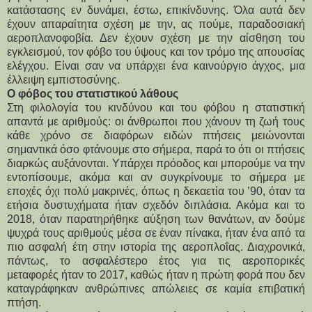
κατάστασης εν δυνάμει, έστω, επικίνδυνης. Όλα αυτά δεν
έχουν απαραίτητα σχέση με την, ας πούμε, παραδοσιακή
αεροπλανοφοβία. Δεν έχουν σχέση με την αίσθηση του
εγκλεισμού, τον φόβο του ύψους και τον τρόμο της απουσίας
ελέγχου. Είναι σαν να υπάρχει ένα καινούργιο άγχος, μια
έλλειψη εμπιστοσύνης.
Ο φόβος του στατιστικού λάθους
Στη φιλολογία του κινδύνου και του φόβου η στατιστική
απαντά με αριθμούς: οι άνθρωποι που χάνουν τη ζωή τους
κάθε χρόνο σε διαφόρων ειδών πτήσεις μειώνονται
σημαντικά όσο φτάνουμε στο σήμερα, παρά το ότι οι πτήσεις
διαρκώς αυξάνονται. Υπάρχει πρόοδος και μπορούμε να την
εντοπίσουμε, ακόμα και αν συγκρίνουμε το σήμερα με
εποχές όχι πολύ μακρινές, όπως η δεκαετία του ’90, όταν τα
ετήσια δυστυχήματα ήταν σχεδόν διπλάσια. Ακόμα και το
2018, όταν παρατηρήθηκε αύξηση των θανάτων, αν δούμε
ψυχρά τους αριθμούς μέσα σε έναν πίνακα, ήταν ένα από τα
πιο ασφαλή έτη στην ιστορία της αεροπλοΐας. Διαχρονικά,
πάντως, το ασφαλέστερο έτος για τις αεροπορικές
μεταφορές ήταν το 2017, καθώς ήταν η πρώτη φορά που δεν
καταγράφηκαν ανθρώπινες απώλειες σε καμία επιβατική
πτήση.