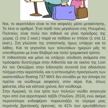
Ναι, το αεροπλάνο είναι το πιο ασφαλές μέσο μετακίνησης.
Το λένε οι αριθμοί. Ένα παιδί που μεγαλώνει στις Ηνωμένες
Πολιτείες είναι πολύ πιο πιθανό να γίνει πρόεδρος της
χώρας (1 στα 2 εκατ.) παρά να πεθάνει εν πτήσει (1 στα 11
εκατ.). Στη γλώσσα της στατιστικής όμως υπάρχει και το
λάθος. Και τα γεγονότα των τελευταίων ημερών μάς το
υπενθύμισαν με έναν θλιβερό και πολύ τρομακτικό τρόπο.
Η πιθανότητα και μόνο να υπάρχει σύνδεση ανάμεσα στο
πρόσφατο δυστύχημα στην Αιθιοπία και σε εκείνο της Lion
Air τον Οκτώβριο στην Ινδονησία συνιστά ένα αδιανόητο
πλήγμα στην αεροπλοΐα, και η εσπευσμένη προσγείωση των
εκατοντάδων Boeing 737 ΜΑΧ δεν συνάδει με την άποψη ότι
πρέπει να νιώθουμε ασφαλείς στον αέρα. Και, όπως
φαίνεται, εδώ και κάποια χρόνια, δεν νιώθουμε.
Στην Αμερική, το ένα τρίτο των πολιτών νιώθει ανησυχία
πριν από ένα αεροπορικό ταξίδι (YouGov, 2014), ενώ ακόμα
περισσότερο ενδιαφέρον παρουσιάζει το εύρημα μιας
περσινής βρετανικής έρευνας: το 41% των ερωτηθέντων