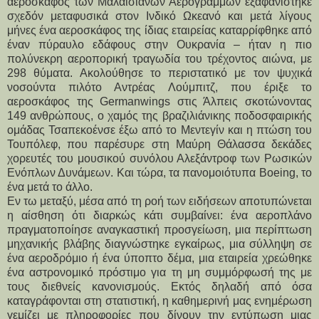
αεροσκάφος των Μαλαισιανών Αερογραμμών εξαφανίστηκε
σχεδόν μεταφυσικά στον Ινδικό Ωκεανό και μετά λίγους
μήνες ένα αεροσκάφος της ίδιας εταιρείας καταρρίφθηκε από
έναν πύραυλο εδάφους στην Ουκρανία – ήταν η πιο
πολύνεκρη αεροπορική τραγωδία του τρέχοντος αιώνα, με
298 θύματα. Ακολούθησε το περιστατικό με τον ψυχικά
νοσούντα πιλότο Αντρέας Λούμπιτζ, που έριξε το
αεροσκάφος της Germanwings στις Άλπεις σκοτώνοντας
149 ανθρώπους, ο χαμός της βραζιλιάνικης ποδοσφαιρικής
ομάδας Τσαπεκοένσε έξω από το Μεντεγίν και η πτώση του
Τουπόλεφ, που παρέσυρε στη Μαύρη Θάλασσα δεκάδες
χορευτές του μουσικού συνόλου Αλεξάντροφ των Ρωσικών
Ενόπλων Δυνάμεων. Και τώρα, τα πανομοιότυπα Boeing, το
ένα μετά το άλλο.
Εν τω μεταξύ, μέσα από τη ροή των ειδήσεων αποτυπώνεται
η αίσθηση ότι διαρκώς κάτι συμβαίνει: ένα αεροπλάνο
πραγματοποίησε αναγκαστική προσγείωση, μια περίπτωση
μηχανικής βλάβης διαγνώστηκε εγκαίρως, μια σύλληψη σε
ένα αεροδρόμιο ή ένα ύποπτο δέμα, μια εταιρεία χρεώθηκε
ένα αστρονομικό πρόστιμο για τη μη συμμόρφωσή της με
τους διεθνείς κανονισμούς. Εκτός δηλαδή από όσα
καταγράφονται στη στατιστική, η καθημερινή μας ενημέρωση
γεμίζει με πληροφορίες που δίνουν την εντύπωση μιας