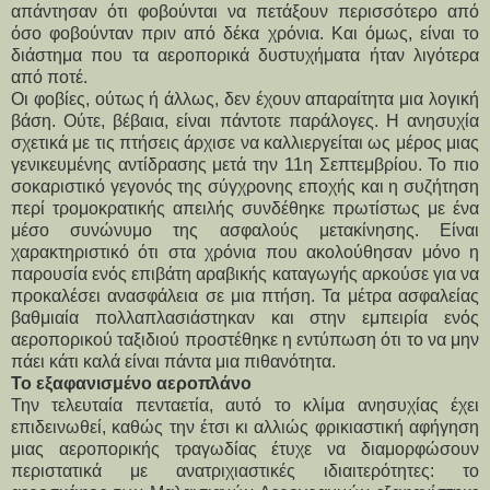
απάντησαν ότι φοβούνται να πετάξουν περισσότερο από
όσο φοβούνταν πριν από δέκα χρόνια. Και όμως, είναι το
διάστημα που τα αεροπορικά δυστυχήματα ήταν λιγότερα
από ποτέ.
Οι φοβίες, ούτως ή άλλως, δεν έχουν απαραίτητα μια λογική
βάση. Ούτε, βέβαια, είναι πάντοτε παράλογες. Η ανησυχία
σχετικά με τις πτήσεις άρχισε να καλλιεργείται ως μέρος μιας
γενικευμένης αντίδρασης μετά την 11η Σεπτεμβρίου. Το πιο
σοκαριστικό γεγονός της σύγχρονης εποχής και η συζήτηση
περί τρομοκρατικής απειλής συνδέθηκε πρωτίστως με ένα
μέσο συνώνυμο της ασφαλούς μετακίνησης. Είναι
χαρακτηριστικό ότι στα χρόνια που ακολούθησαν μόνο η
παρουσία ενός επιβάτη αραβικής καταγωγής αρκούσε για να
προκαλέσει ανασφάλεια σε μια πτήση. Τα μέτρα ασφαλείας
βαθμιαία πολλαπλασιάστηκαν και στην εμπειρία ενός
αεροπορικού ταξιδιού προστέθηκε η εντύπωση ότι το να μην
πάει κάτι καλά είναι πάντα μια πιθανότητα.
Το εξαφανισμένο αεροπλάνο
Την τελευταία πενταετία, αυτό το κλίμα ανησυχίας έχει
επιδεινωθεί, καθώς την έτσι κι αλλιώς φρικιαστική αφήγηση
μιας αεροπορικής τραγωδίας έτυχε να διαμορφώσουν
περιστατικά με ανατριχιαστικές ιδιαιτερότητες: το