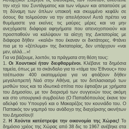
την ισχύ του Συντάγματος και των νόμων και απαιτούσε με 
τη δύναμη των όπλων υπακοή και σκυμμένο κεφάλι σε 
όσους θα τολμούσαν να την απειλήσουν! Αυτά πρέπει να 
θυμόμαστε για εκείνες τις μαύρες μέρες και να μην 
ανεχόμαστε διάφορα αφηγήματα που απενοχοποιούν και 
προσπαθούν να καλύψουν τα αίσχη της Δικτατορίας με 
διάφορα δήθεν  «καλά» που έκαναν οι δικτάτορες. Φτάνει 
πια με το «ξέπλυμα» της δικτατορίας, δεν υπάρχουν «ναι 
μεν, αλλά…»!
Για να βάζουμε, λοιπόν, τα πράγματα στη θέση τους:
1. 
Οι Χουντικοί ήταν διεφθαρμένοι.
 Κλέβανε τα δημόσια 
ταμεία, όπως με το σκάνδαλο για το «τάμα του Έθνους» που 
τσέπωσαν 400 εκατομμύρια για να φτιάξουν δήθεν 
μεγαλοπρεπή Ναό στην Αθήνα, με τον διπλασιασμό των 
μισθών τους και τα ιδιωτικά σπίτια που έφτιαξαν με χρήματα 
του Δημοσίου, με τον διορισμό των συγγενών τους ακόμη 
και στο υπουργικό συμβούλιο (Ο Παπαδόπουλος έκανε τον 
αδελφό του Υπουργό και ο Μακαρέζος τον κουνιάδο του. Ο 
Παττακός τον γαμπρό του ανάδοχο της διαχείρισης ακινήτων 
του Δημοσίου)!
2. 
Η Χούντα κατέστρεψε την οικονομία της Χώρας!
 Το  
δημόσιο χρέος της Χώρας από 38 δις το 1967 ανέβηκε στα 