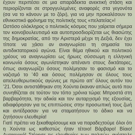
έχουν περιπέσει σε μια απαράδεκτα ανεκτική στάση και 
περιορίζονται σε στρογγυλεμένες αναφορές στα γεγονότα 
(σα να το κάνουν με το ζόρι), για να μην προκαλέσουν το 
εθνικιστικό φρόνημα της πολιτικής τους «πελατείας»!
Ωστόσο ολόκληρος ο πολιτικός κόσμος που χαίρεται σήμερα 
τον κοινοβουλευτισμό και αυτοπροσδιορίζεται ως θιασώτης 
της δημοκρατίας, από την Αριστερά μέχρι τη Δεξιά, δεν έχει 
τίποτε να χάσει αν αναγνωρίσει τη σημασία του 
αντιδικτατορικού αγώνα. Είναι θέμα ηθικού και πολιτικού 
χρέους να αναγνωρίσει ως ήρωες σύσσωμη η ελληνική 
κοινωνία όσους αγωνίστηκαν απέναντι στους δικτάτορες, 
όπως αναγνωρίζει όσους πολέμησαν το φασισμό και το 
ναζισμό το ’40 και όσους πολέμησαν σε όλους τους 
απελευθερωτικούς αγώνες με πρώτο απ’ όλους αυτόν του 
’21. Όσοι αντιστάθηκαν στη Χούντα έκαναν απλώς αυτό που 
συνηθίζεται σε τούτον τον τόπο χρόνια τώρα: Μπροστά στη 
βαρβαρότητα, την αδικία και τον αυταρχισμό της εξουσίας, 
αδιαφόρησαν για τις επιπτώσεις στην προσωπική τους ζωή 
και αντέδρασαν για να σταματήσουν το άδικο και να 
ζητήσουν ελευθερία!
Γιατί πρέπει να ξεκαθαρίσουμε και να παραδεχτούμε όλοι ότι 
η Χούντα ως καθεστώς ήταν τέτοιο! Βάρβαρο! Βίαιο! 
Αυταρχικό! Στέρησε τις ελευθερίες των πολιτών, ανέστειλε 