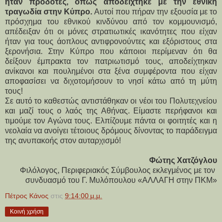
ήταν προδότες, όπως αποδείχτηκε με την εθνική 
τραγωδία στην Κύπρο.
 Αυτοί που πήραν την εξουσία με το 
πρόσχημα του εθνικού κινδύνου από τον κομμουνισμό, 
απέδειξαν ότι οι μόνες στρατιωτικές ικανότητες που είχαν 
ήταν για τους άοπλους αντιφρονούντες και εξόριστους στα 
ξερονήσια. Στην Κύπρο που κάποιοι περίμεναν ότι θα 
δείξουν έμπρακτα τον πατριωτισμό τους, αποδείχτηκαν 
ανίκανοι και πουλημένοι στα ξένα συμφέροντα που είχαν 
αποφασίσει να διχοτομήσουν το νησί κάτω από τη μύτη 
τους!
Σε αυτό το καθεστώς αντιστάθηκαν οι νέοι του Πολυτεχνείου 
και μαζί τους ο λαός της Αθήνας. Είμαστε περήφανοι και 
τιμούμε τον Αγώνα τους. Ελπίζουμε πάντα οι φοιτητές και η 
νεολαία να ανοίγει τέτοιους δρόμους δίνοντας το παράδειγμα 
της ανυπακοής στον αυταρχισμό!
Φώτης Χατζόγλου
Φιλόλογος, Περιφεριακός Σύμβουλος εκλεγμένος με τον 
συνδυασμό του Γ. Μυλόπουλου «ΑΛΛΑΓΗ στην ΠΚΜ»
Πέτρος Κάνος
στις
9:14:00 μ.μ.
Κοινή χρήση