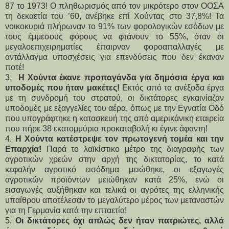
87 το 1973! Ο πληθωρισμός από τον μικρότερο στον ΟΟΣΑ 
τη δεκαετία του ’60, ανέβηκε επί Χούντας στο 37,8%! Τα 
νοικοκυριά πλήρωναν το 91% των φορολογικών εσόδων με 
τους έμμεσους φόρους να φτάνουν το 55%, όταν οι 
μεγαλοεπιχειρηματίες έπαιρναν φοροαπαλλαγές με 
αντάλλαγμα υποσχέσεις για επενδύσεις που δεν έκαναν 
ποτέ!
3.  
Η Χούντα έκανε προπαγάνδα για δημόσια έργα και 
υποδομές που ήταν μακέτες!
 Εκτός από τα ανέξοδα έργα 
με τη συνδρομή του στρατού, οι δικτάτορες εγκαινίαζαν 
υποδομές με εξαγγελίες του αέρα, όπως με την Εγνατία Οδό 
που υπογράφτηκε η κατασκευή της από αμερικάνικη εταιρεία 
που πήρε 38 εκατομμύρια προκαταβολή κι έγινε άφαντη!
4. 
Η Χούντα κατέστρεψε τον πρωτογενή τομέα και την 
Επαρχία!
 Παρά το λαϊκίστικο μέτρο της διαγραφής των 
αγροτικών χρεών στην αρχή της δικτατορίας, το κατά 
κεφαλήν αγροτικό εισόδημα μειώθηκε, οι εξαγωγές 
αγροτικών προϊόντων μειώθηκαν κατά 25%, ενώ οι 
εισαγωγές αυξήθηκαν και τελικά οι αγρότες της ελληνικής 
υπαίθρου αποτέλεσαν το μεγαλύτερο μέρος των μεταναστών 
για τη Γερμανία κατά την επταετία!   
5. 
Οι δικτάτορες όχι απλώς δεν ήταν πατριώτες, αλλά 