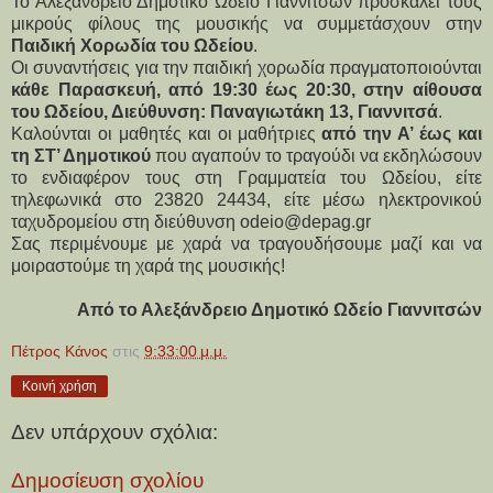
Το Αλεξάνδρειο Δημοτικό Ωδείο Γιαννιτσών προσκαλεί τους
μικρούς φίλους της μουσικής να συμμετάσχουν στην
Παιδική Χορωδία του Ωδείου
.
Οι συναντήσεις για την παιδική χορωδία πραγματοποιούνται 
κάθε Παρασκευή, από 19:30 έως 20:30, στην αίθουσα 
του Ωδείου, Διεύθυνση: Παναγιωτάκη 13, Γιαννιτσά
.
Καλούνται οι μαθητές και οι μαθήτριες 
από την Α’ έως και 
τη ΣΤ’ Δημοτικού
 που αγαπούν το τραγούδι να εκδηλώσουν 
το ενδιαφέρον τους στη Γραμματεία του Ωδείου, είτε 
τηλεφωνικά στο 23820 24434, είτε μέσω ηλεκτρονικού 
ταχυδρομείου στη διεύθυνση odeio@depag.gr
Σας περιμένουμε με χαρά να τραγουδήσουμε μαζί και να 
μοιραστούμε τη χαρά της μουσικής!
Από το Αλεξάνδρειο Δημοτικό Ωδείο Γιαννιτσών
Πέτρος Κάνος
στις
9:33:00 μ.μ.
Κοινή χρήση
Δεν υπάρχουν σχόλια:
Δημοσίευση σχολίου