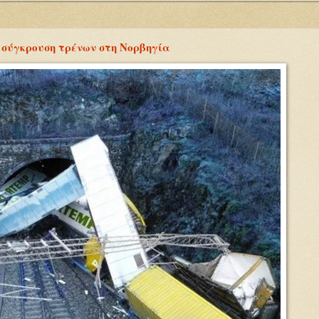
σύγκρουση τρένων στη Νορβηγία