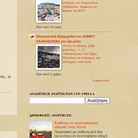
επιλογές των Ευρωπαίων
ταξιδιωτών, σύμφωνα με
έρευνα του ΕΟΤ
Πριν από 19 ώρες
Ηλεκτρονική Εφημερίδα του ΔΗΜΟΥ
ΧΑΛΚΗΔΟΝΑΣ και όχι μόνο
«Καίω τα δέντρα, χτίζω
μεζονέτες...»: Ο
«Νεοέλληνας» του Τζίμη
Πανούση πιο επίκαιρος και
οδυνηρός από ποτέ
Πριν από 1 ημέρα
ες, οι
Εμφάνιση όλων
ΑΝΑΖΗΤΗΣΗ ΑΝΑΡΤΗΣΕΩΝ ΣΤΟ @PELLA
ΔΗΜΟΦΙΛΕΙΣ ΑΝΑΡΤΗΣΕΙΣ
Επιθέσεις σε ανυποψίαστους
οδηγούς στην Πέλλα
Περιστατικό με επίθεση από δύο
αγνώστους σε ανυποψίαστο οδηγό