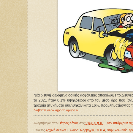
Νέα διεθνή δεδομένα οδικής ασφάλειας αποκάλυψε το Διεθν
το 2021 ήταν 0,1% υψηλότεροι από τον μέσο όρο που ίσχυε
τροχαία ατυχήματα αυξήθηκαν κατά 16%, προβληματίζοντας το
Διαβάστε ολόκληρο το άρθρο »
Αναρτήθηκε από
Πέτρος Κάνος
στις
9:03:00 π.μ.
Δεν υπάρχουν σχ
Ετικέτες
Αρχική σελίδα
,
Ελλάδα
,
Νορβηγία
,
ΟΟΣΑ
,
στην κοινωνία
,
τρ