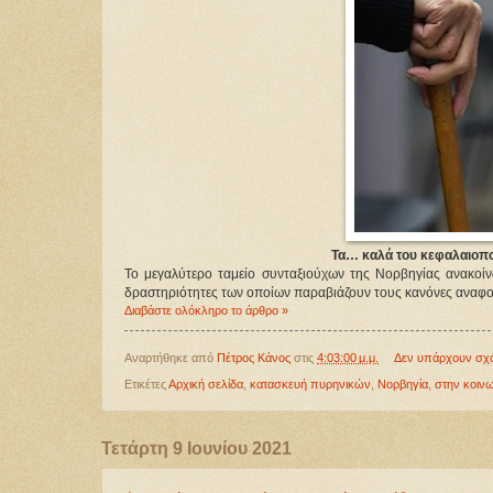
Τα… καλά του κεφαλαιοπο
Το μεγαλύτερο ταμείο συνταξιούχων της Νορβηγίας ανακοίν
δραστηριότητες των οποίων παραβιάζουν τους κανόνες αναφ
Διαβάστε ολόκληρο το άρθρο »
Αναρτήθηκε από
Πέτρος Κάνος
στις
4:03:00 μ.μ.
Δεν υπάρχουν σχ
Ετικέτες
Αρχική σελίδα
,
κατασκευή πυρηνικών
,
Νορβηγία
,
στην κοιν
Τετάρτη 9 Ιουνίου 2021