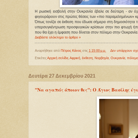
Η ρωσική εισβολή στην Ουκρανία έβαλε σε δεύτερη - αν όχ
φιγουράρουν στις πρώτες θέσεις των «πιο παραμελημένων» 
Όπως τονίζει σε έκθεση που έδωσε σήμερα στη δημοσιότητα 
υπερσυγκέντρωση προσφυγικών κρίσεων στην πιο φτωχή ήπειρ
που θα έχει η έμφαση που δίνεται στον πόλεμο στην Ουκρανία
Διαβάστε ολόκληρο το άρθρο »
Αναρτήθηκε από
Πέτρος Κάνος
στις
1:15:00 μ.μ.
Δεν υπάρχουν σχ
Ετικέτες
Αρχική σελίδα
,
Αφρική
,
έκθεση
,
Νορβηγία
,
Ουκρανία
,
πόλεμο
Δευτέρα 27 Δεκεμβρίου 2021
"Να αγαπάς όποιον θες": Ο Άγιος Βασίλης έγι