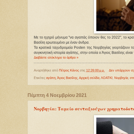
Με το ηχηρό μήνυμα "να αγαπάς όποιον θες το 2022", το κρ
Βασίλη ερωτευμένο με έναν άνδρα.
Τα κρατικά ταχυδρομεία Posten της Νορβηγίας γιορτάζουν τ
συγκινητική ιστορία αγάπης, στην οποία ο Άγιος Βασίλης είναι 
Διαβάστε ολόκληρο το άρθρο »
Αναρτήθηκε από
Πέτρος Κάνος
στις
12:26:00 μ.μ.
Δεν υπάρχουν σ
Ετικέτες
αγάπη
,
Άγιος Βασίλης
,
Αρχική σελίδα
,
ΛΟΑΤΚΙ
,
Νορβηγία
,
στ
Πέμπτη 4 Νοεμβρίου 2021
Νορβηγία: Ταμείο συνταξιούχων χρηματοδοτ