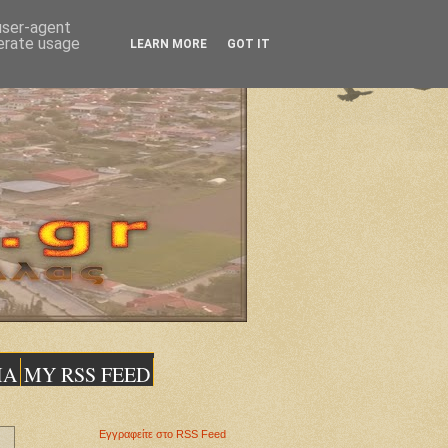
 user-agent
nerate usage
LEARN MORE
GOT IT
ΙΑ
MY RSS FEED
Εγγραφείτε στο RSS Feed