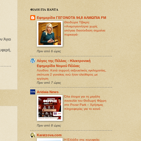
ΦΙΛΟΙ ΓΙΑ ΠΑΝΤΑ
Εφημερίδα ΓΕΓΟΝΟΤΑ 94,8 ΑΛΜΩΠΙΑ FM
Θεοδώρα Τζάκρη:
«Ανεμογεννήτρια χωρίς
υπόγεια διασύνδεση σημαίνει
πυρκαγιά-
ν Άγιο
υφερή,
Πριν από 6 ώρες
Λόγος της Πέλλας - Ηλεκτρονική
Εφημερίδα Νομού Πέλλας
Λονδίνο: Κατά συρροή σεξoυαλικός εγκληματίας,
σκότωσε 2 γυναίκες ενώ ήταν ελεύθερος με
εγγύηση
Πριν από 7 ώρες
Aridaia News
Όλα έτοιμα για τη μεγάλη
συναυλία του Θοδωρή Φέρρη
στο Pozar Park – Χρήσιμες
πληροφορίες για το κοινό
Πριν από 8 ώρες
Karatzova.com
Η Ελλάδα στις κορυφαίες