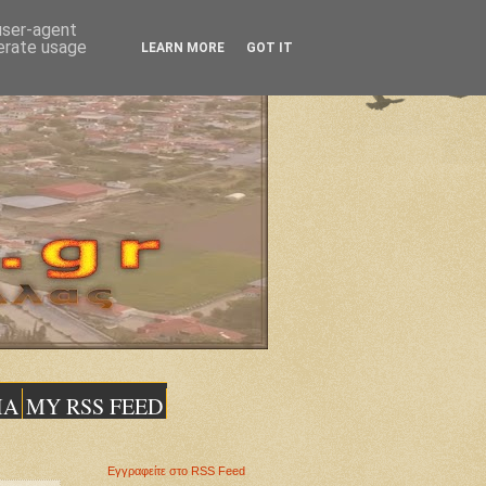
 user-agent
nerate usage
LEARN MORE
GOT IT
ΙΑ
MY RSS FEED
Εγγραφείτε στο RSS Feed