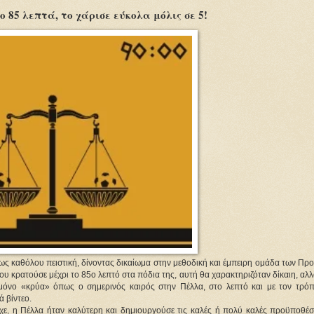
ο 85 λεπτά, το χάρισε εύκολα μόλις σε 5!
μως καθόλου πειστική, δίνοντας δικαίωμα στην μεθοδική και έμπειρη ομάδα των Π
ου κρατούσε μέχρι το 85ο λεπτό στα πόδια της, αυτή θα χαρακτηριζόταν δίκαιη, αλλ
μόνο «κρύα» όπως ο σημερινός καιρός στην Πέλλα, στο λεπτό και με τον τρό
 βίντεο.
ε, η Πέλλα ήταν καλύτερη και δημιουργούσε τις καλές ή πολύ καλές προϋποθέσε