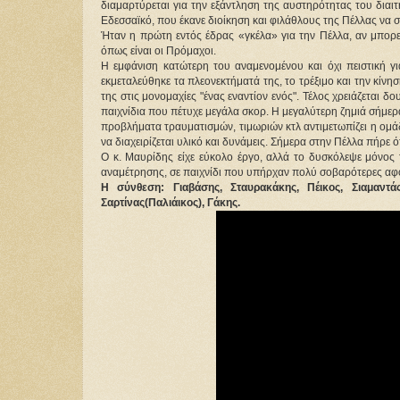
διαμαρτύρεται για την εξάντληση της αυστηρότητας του δια
Εδεσσαϊκό, που έκανε διοίκηση και φιλάθλους της Πέλλας να 
Ήταν η πρώτη εντός έδρας «γκέλα» για την Πέλλα, αν μπορε
όπως είναι οι Πρόμαχοι.
Η εμφάνιση κατώτερη του αναμενομένου και όχι πειστική γι
εκμεταλεύθηκε τα πλεονεκτήματά της, το τρέξιμο και την κίν
της στις μονομαχίες "ένας εναντίον ενός". Τέλος χρειάζεται δ
παιχνίδια που πέτυχε μεγάλα σκορ. Η μεγαλύτερη ζημιά σήμε
προβλήματα τραυματισμών, τιμωριών κτλ αντιμετωπίζει η ομά
να διαχειρίζεται υλικό και δυνάμεις. Σήμερα στην Πέλλα πήρε 
Ο κ. Μαυρίδης είχε εύκολο έργο, αλλά το δυσκόλεψε μόνος 
αναμέτρησης, σε παιχνίδι που υπήρχαν πολύ σοβαρότερες αφορ
Η σύνθεση: Γιαβάσης, Σταυρακάκης, Πέικος, Σιαμαντ
Σαρτίνας(Παλιάικος), Γάκης.