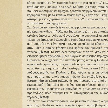
κάποιο τέρμα. Τα μόνα εμπόδια ήταν η αστοχία και η πολύ κ
κατέβασε στην κυριολεξία τα ρολά! Κούμπους, Γάκης, Μπουρά
που δεν κλείστηκαν και έψαχναν τρόπους να βγάλουν αντεπιθέ
κορυφαία αυτή με το κοντινό πλασέ λίγο έξω από την μικρή 
δεύτερη, μ' ένα εξαιρετικό σουτ από τα 20-25 μέτρα και την μ
το αποτέλεσμα του ημιχρόνου.
Στο δεύτερο το παιχνίδι έγινε πιο αμφίρροπο και μοιρασμένο
μία ώρα παιχνιδιού η Πέλλα ανέβασε λίγο ταχύτητα με αποτέλε
φιλοξενούμενοι εντελώς ακίνδυνοι, αλλά πιο συνεκτικοί και πε
τέρμα του έμπειρου Ξυλουργίδη. Ήρθε όμως ένας πολύ καλός
αυτό που ξέρει να κάνει καλά η Πέλλα, να βρίσκει με κάθετη μ
στον Γάκη ο οποίος κέρδισε κατά κράτος τον αμυντικό πο
γηπέδου
(βίντεο)
. Κι ενώ όλοι περίμεναν αυτό το γκολ να 
φιλοξενούμενοι απείλησαν μ' ένα διαγώνιο σουτ εντός περιοχ
Περισσότερο διαχείριση του αποτελέσματος έκανε η Πέλλα στ
αρκετά καλά κρατώντας τους αντιπάλους μακριά από το τέρμ
όμως δεν είχαν την καλή τελική επιλογή. Φτάσαμε στο 85' ό
ποδοσφαιριστής της Πέλλας, ο Καμπούρης πήγε να εκτελέσ
αυστηρότητα, την οποία παρεπιπτώντας δεν υπέδειξε σε πιο 
δεύτερη κίτρινη κάρτα στέλνοντάς τον πρόωρα στα αποδυτ
εκνευρισμού, τόσο μέσα όσο κι έξω από το γήπεδο. Το αποτ
ευκαιρία των Προμάχων να απειλήσουν, όπως δεν το είχαν
προάγγελος, αλλά συνάμα και το ψυχογράφημα της ομάδα
γεγονός
(βίντεο)
!
Στα λεπτά των καθυστερήσεων μαζί με κάποιες έντονες διαμ
διακοπή, η Πέλλα το μόνο που κέρδισε ήταν μια αποβολή αντι