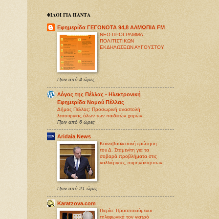
ΦΙΛΟΙ ΓΙΑ ΠΑΝΤΑ
Εφημερίδα ΓΕΓΟΝΟΤΑ 94,8 ΑΛΜΩΠΙΑ FM
ΝΕΟ ΠΡΟΓΡΑΜΜΑ
ΠΟΛΙΤΙΣΤΙΚΩΝ
ΕΚΔΗΛΩΣΕΩΝ ΑΥΓΟΥΣΤΟΥ
Πριν από 4 ώρες
Λόγος της Πέλλας - Ηλεκτρονική
Εφημερίδα Νομού Πέλλας
Δήμος Πέλλας: Προσωρινή αναστολή
λειτουργίας όλων των παιδικών χαρών
Πριν από 6 ώρες
Aridaia News
Κοινοβουλευτική ερώτηση
του Δ. Σταμενίτη για τα
σοβαρά προβλήματα στις
καλλιέργειες πυρηνόκαρπων
Πριν από 21 ώρες
Karatzova.com
Πιερία: Προσποιούμενοι
τηλεφωνικά τον γιατρό