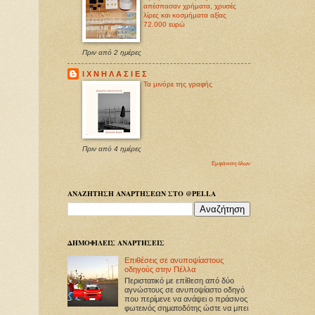
απέσπασαν χρήματα, χρυσές
λίρες και κοσμήματα αξίας
72.000 ευρώ
Πριν από 2 ημέρες
Ι Χ Ν Η Λ Α Σ Ι Ε Σ
Τα μινόρε της γραφής
Πριν από 4 ημέρες
Εμφάνιση όλων
ΑΝΑΖΗΤΗΣΗ ΑΝΑΡΤΗΣΕΩΝ ΣΤΟ @PELLA
ΔΗΜΟΦΙΛΕΙΣ ΑΝΑΡΤΗΣΕΙΣ
Επιθέσεις σε ανυποψίαστους
οδηγούς στην Πέλλα
Περιστατικό με επίθεση από δύο
αγνώστους σε ανυποψίαστο οδηγό
που περίμενε να ανάψει ο πράσινος
φωτεινός σηματοδότης ώστε να μπει