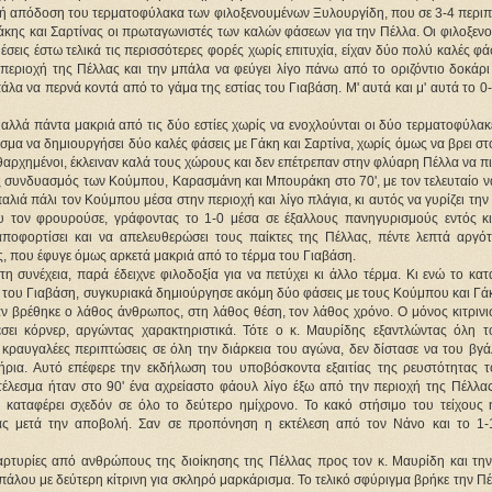
αλή απόδοση του τερματοφύλακα των φιλοξενουμένων Ξυλουργίδη, που σε 3-4 περιπ
κης και Σαρτίνας οι πρωταγωνιστές των καλών φάσεων για την Πέλλα. Οι φιλοξενο
σεις έστω τελικά τις περισσότερες φορές χωρίς επιτυχία, είχαν δύο πολύ καλές φά
περιοχή της Πέλλας και την μπάλα να φεύγει λίγο πάνω από το οριζόντιο δοκάρι 
πάλα να περνά κοντά από το γάμα της εστίας του Γιαβάση. Μ' αυτά και μ' αυτά το 0
, αλλά πάντα μακριά από τις δύο εστίες χωρίς να ενοχλούνται οι δύο τερματοφύλακ
σμα να δημιουργήσει δύο καλές φάσεις με Γάκη και Σαρτίνα, χωρίς όμως να βρει στ
ιθαρχημένοι, έκλειναν καλά τους χώρους και δεν επέτρεπαν στην φλύαρη Πέλλα να πι
 συνδυασμός των Κούμπου, Καρασμάνη και Μπουράκη στο 70', με τον τελευταίο να
παλιά πάλι τον Κούμπου μέσα στην περιοχή και λίγο πλάγια, κι αυτός να γυρίζει τη
υ τον φρουρούσε, γράφοντας το 1-0 μέσα σε έξαλλους πανηγυρισμούς εντός κι
αποφορτίσει και να απελευθερώσει τους παίκτες της Πέλλας, πέντε λεπτά αργότ
ής, που έφυγε όμως αρκετά μακριά από το τέρμα του Γιαβάση.
η συνέχεια, παρά έδειχνε φιλοδοξία για να πετύχει κι άλλο τέρμα. Κι ενώ το κα
α του Γιαβάση, συγκυριακά δημιούργησε ακόμη δύο φάσεις με τους Κούμπου και Γά
ταν βρέθηκε ο λάθος άνθρωπος, στη λάθος θέση, τον λάθος χρόνο. Ο μόνος κιτριν
ει κόρνερ, αργώντας χαρακτηριστικά. Τότε ο κ. Μαυρίδης εξαντλώντας όλη τ
κραυγαλέες περιπτώσεις σε όλη την διάρκεια του αγώνα, δεν δίστασε να του βγάλ
ήρια. Αυτό επέφερε την εκδήλωση του υποβόσκοντα εξαιτίας της ρευστότητας τ
έλεσμα ήταν στο 90' ένα αχρείαστο φάουλ λίγο έξω από την περιοχή της Πέλλας
 καταφέρει σχεδόν σε όλο το δεύτερο ημίχρονο. Το κακό στήσιμο του τείχους 
ς μετά την αποβολή. Σαν σε προπόνηση η εκτέλεση από τον Νάνο και το 1-
αρτυρίες από ανθρώπους της διοίκησης της Πέλλας προς τον κ. Μαυρίδη και την
πάλου με δεύτερη κίτρινη για σκληρό μαρκάρισμα. Το τελικό σφύριγμα βρήκε την Π