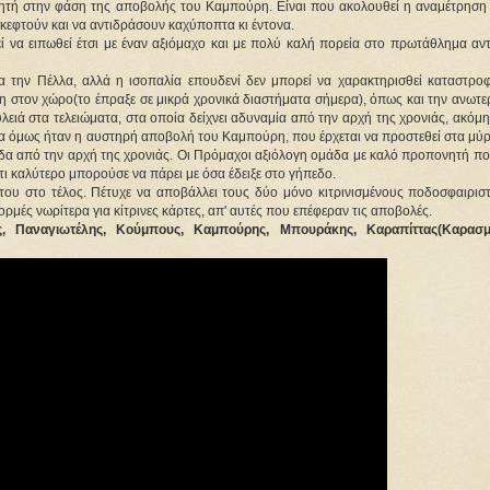
ιτητή στην φάση της αποβολής του Καμπούρη. Είναι που ακολουθεί η αναμέτρηση 
σκεφτούν και να αντιδράσουν καχύποπτα κι έντονα.
ί να ειπωθεί έτσι με έναν αξιόμαχο και με πολύ καλή πορεία στο πρωτάθλημα αντ
α την Πέλλα, αλλά η ισοπαλία επουδενί δεν μπορεί να χαρακτηρισθεί καταστροφ
ηση στον χώρο(το έπραξε σε μικρά χρονικά διαστήματα σήμερα), όπως και την ανωτ
ουλειά στα τελειώματα, στα οποία δείχνει αδυναμία από την αρχή της χρονιάς, ακόμη
ρα όμως ήταν η αυστηρή αποβολή του Καμπούρη, που έρχεται να προστεθεί στα μύρ
δα από την αρχή της χρονιάς. Οι Πρόμαχοι αξιόλογη ομάδα με καλό προπονητή που
ότι καλύτερο μπορούσε να πάρει με όσα έδειξε στο γήπεδο.
του στο τέλος. Πέτυχε να αποβάλλει τους δύο μόνο κιτρινισμένους ποδοσφαιριστ
μές νωρίτερα για κίτρινες κάρτες, απ' αυτές που επέφεραν τις αποβολές.
άς, Παναγιωτέλης, Κούμπους, Καμπούρης, Μπουράκης, Καραπίττας(Καρασμ