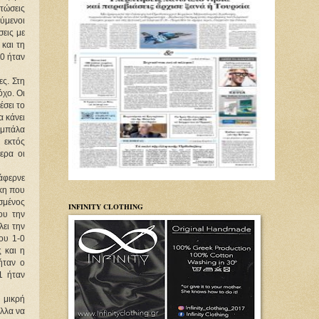
τώσεις
ύμενοι
σεις με
και τη
-0 ήταν
ες. Στη
όχο. Οι
έσει το
 κάνει
ν μπάλα
 εκτός
ερα οι
τάφερνε
κη που
ισμένος
INFINITY CLOTHING
ου την
ει την
ου 1-0
 και η
ήταν ο
1 ήταν
 μικρή
έλλα να