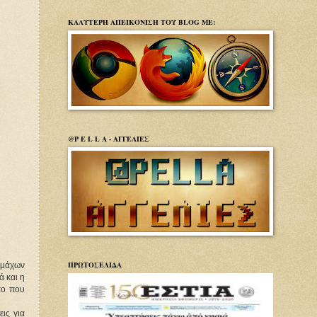
ΚΑΛΥΤΕΡΗ ΑΠΕΙΚΟΝΙΣΗ ΤΟΥ BLOG ΜΕ:
@P E L L A - ΑΓΓΕΛΙΕΣ
ΠΡΩΤΟΣΕΛΙΔΑ
ρομάχων
ά και η
πο που
ις για